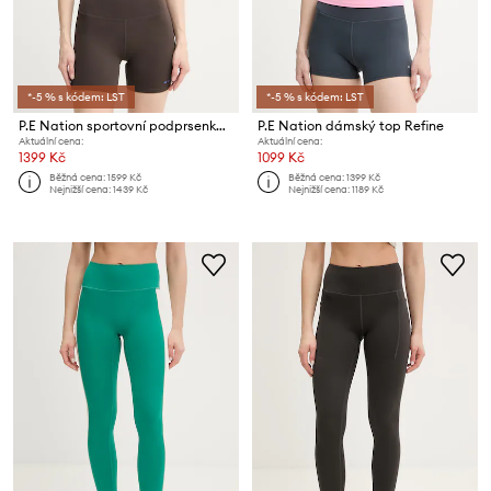
*-5 % s kódem: LST
*-5 % s kódem: LST
P.E Nation sportovní podprsenka Highgate
P.E Nation dámský top Refine
Aktuální cena:
Aktuální cena:
1399 Kč
1099 Kč
Běžná cena:
1599 Kč
Běžná cena:
1399 Kč
Nejnižší cena:
1439 Kč
Nejnižší cena:
1189 Kč