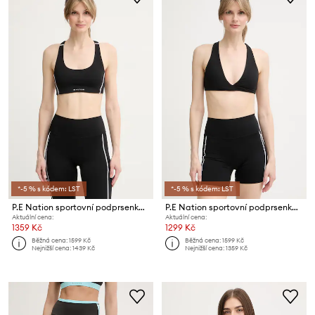
*-5 % s kódem: LST
*-5 % s kódem: LST
P.E Nation sportovní podprsenka Dynamic
P.E Nation sportovní podprsenka Swift
Aktuální cena:
Aktuální cena:
1359 Kč
1299 Kč
Běžná cena:
1599 Kč
Běžná cena:
1599 Kč
Nejnižší cena:
1439 Kč
Nejnižší cena:
1359 Kč