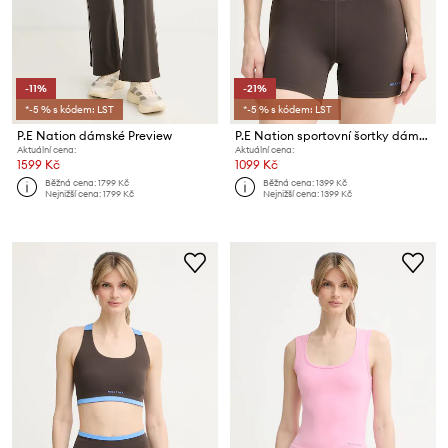
-11%
-21%
*-5 % s kódem: LST
*-5 % s kódem: LST
P.E Nation dámské Preview
P.E Nation sportovní šortky dámské
Aktuální cena:
Aktuální cena:
1599 Kč
1099 Kč
Běžná cena:
1799 Kč
Běžná cena:
1399 Kč
Nejnižší cena:
1799 Kč
Nejnižší cena:
1399 Kč