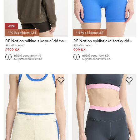
-12%
*-10 % s kódem: LST
*-5 % s kódem: LST
P.E Nation mikina s kapucí dámská s bavlnou Inbound
P.E Nation cyklistické šortky dámské Restore
Aktuální cena:
Aktuální cena:
2799 Kč
999 Kč
Běžná cena:
3599 Kč
Běžná cena:
1299 Kč
Nejnižší cena:
3199 Kč
Nejnižší cena:
1099 Kč