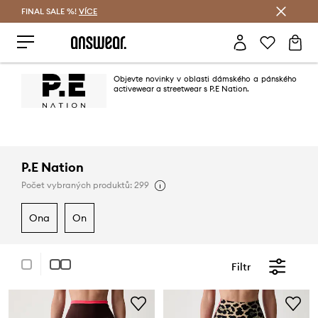
FINAL SALE %!
VÍCE
Ušetřete s Answear Club
Objevte novinky v oblasti dámského a pánského
activewear a streetwear s P.E Nation.
P.E Nation
Počet vybraných produktů: 299
ona
on
Filtr