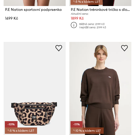
*-5 % s kódem: LST
P.E Nation sportovní podprsenka
P.E Nation tréninkové tričko s dlouhým rukávem dámské Routine
Aktuální cena:
1699 Kč
1899 Kč
Běžná cena:
2199 Kč
Nejnižší cena:
2199 Kč
-10%
-11%
*-5 % s kódem: LST
*-10 % s kódem: LST