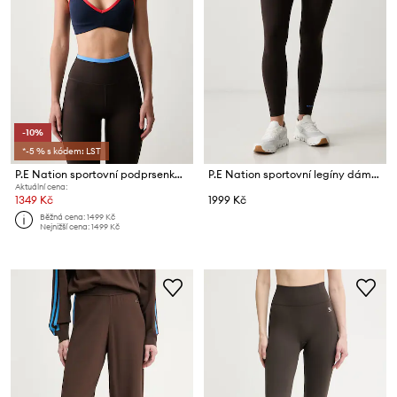
-10%
*-5 % s kódem: LST
P.E Nation sportovní podprsenka Paramount
P.E Nation sportovní legíny dámské Vita
Aktuální cena:
1349 Kč
1999 Kč
Běžná cena:
1499 Kč
Nejnižší cena:
1499 Kč