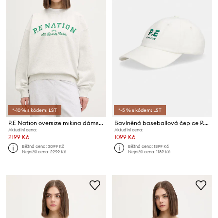
*-10 % s kódem: LST
*-5 % s kódem: LST
P.E Nation oversize mikina dámská Dynamic
Bavlněná baseballová čepice P.E Nation Heads Up
Aktuální cena:
Aktuální cena:
2199 Kč
1099 Kč
Běžná cena:
3099 Kč
Běžná cena:
1399 Kč
Nejnižší cena:
2299 Kč
Nejnižší cena:
1189 Kč