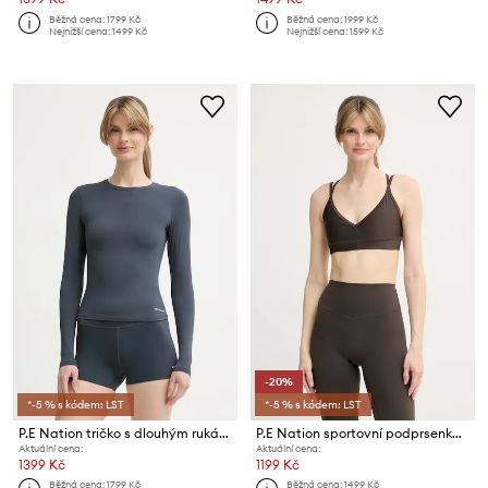
Běžná cena:
1799 Kč
Běžná cena:
1999 Kč
Nejnižší cena:
1499 Kč
Nejnižší cena:
1599 Kč
-20%
*-5 % s kódem: LST
*-5 % s kódem: LST
P.E Nation tričko s dlouhým rukávem dámské Foundation
P.E Nation sportovní podprsenka Paramount
Aktuální cena:
Aktuální cena:
1399 Kč
1199 Kč
Běžná cena:
1799 Kč
Běžná cena:
1499 Kč