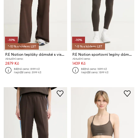
-10%
-10%
*-10 % s kódem: LST
*-5 % s kódem: LST
P.E Nation tepláky dámské s viskózou Retreat
P.E Nation sportovní legíny dámské Restore
Aktuální cena:
Aktuální cena:
2879 Kč
1439 Kč
Běžná cena:
3199 Kč
Běžná cena:
1599 Kč
Nejnižší cena:
3199 Kč
Nejnižší cena:
1599 Kč