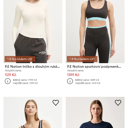
*-5 % s kódem: LST
*-5 % s kódem: LST
P.E Nation tričko s dlouhým rukávem dámské Foundation
P.E Nation sportovní podprsenka Lumify
Aktuální cena:
Aktuální cena:
1129 Kč
1399 Kč
Běžná cena:
1799 Kč
Běžná cena:
1899 Kč
Nejnižší cena:
1199 Kč
Nejnižší cena:
1419 Kč