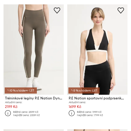
*-10 % s kódem: LST
*-5 % s kódem: LST
Tréninkové legíny P.E Nation Dynamic
P.E Nation sportovní podprsenka Unity
Aktuální cena:
Aktuální cena:
2199 Kč
1699 Kč
Běžná cena:
2599 Kč
Běžná cena:
1999 Kč
Nejnižší cena:
2339 Kč
Nejnižší cena:
1799 Kč