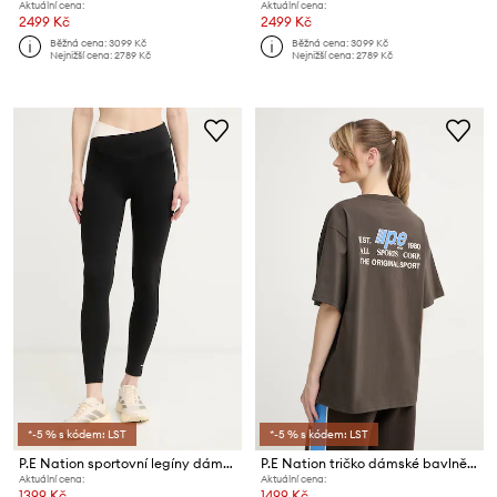
Aktuální cena:
Aktuální cena:
2499 Kč
2499 Kč
Běžná cena:
3099 Kč
Běžná cena:
3099 Kč
Nejnižší cena:
2789 Kč
Nejnižší cena:
2789 Kč
*-5 % s kódem: LST
*-5 % s kódem: LST
P.E Nation sportovní legíny dámské Wander
P.E Nation tričko dámské bavlněné Glide
Aktuální cena:
Aktuální cena:
1399 Kč
1499 Kč