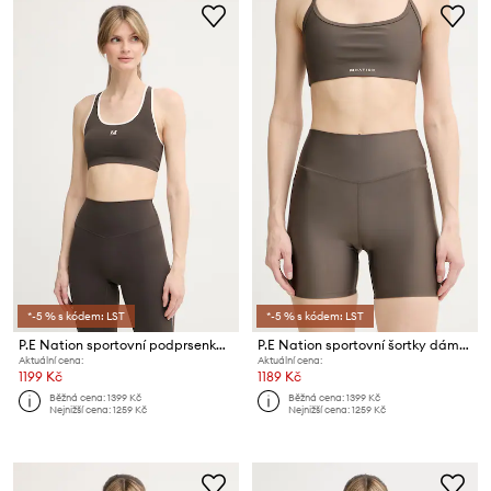
*-5 % s kódem: LST
*-5 % s kódem: LST
P.E Nation sportovní podprsenka Adaption
P.E Nation sportovní šortky dámské Fairmont
Aktuální cena:
Aktuální cena:
1199 Kč
1189 Kč
Běžná cena:
1399 Kč
Běžná cena:
1399 Kč
Nejnižší cena:
1259 Kč
Nejnižší cena:
1259 Kč