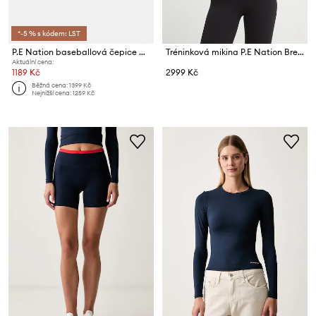
*-5 % s kódem: LST
P.E Nation baseballová čepice dámská bavlněná
Tréninková mikina P.E Nation Breakthrough
Aktuální cena:
1189 Kč
2999 Kč
Běžná cena:
1399 Kč
Nejnižší cena:
1259 Kč