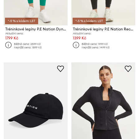
*-5 % s kódem: LST
*-5 % s kódem: LST
Tréninkové legíny P.E Nation Dynamic
Tréninkové legíny P.E Nation Recalibrate
Aktuální cena:
Aktuální cena:
1799 Kč
1399 Kč
Běžná cena:
2599 Kč
Běžná cena:
1999 Kč
Nejnižší cena:
1899 Kč
Nejnižší cena:
1499 Kč