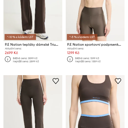
*-10 % s kódem: LST
*-5 % s kódem: LST
P.E Nation tepláky dámské Triumph
P.E Nation sportovní podprsenka Fairmont
Aktuální cena:
Aktuální cena:
2699 Kč
1299 Kč
Běžná cena:
3599 Kč
Běžná cena:
1599 Kč
Nejnižší cena:
2899 Kč
Nejnižší cena:
1359 Kč