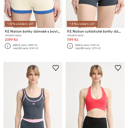
*-10 % s kódem: LST
*-5 % s kódem: LST
P.E Nation šortky dámské s bavlnou Odyssey
P.E Nation cyklistické šortky dámské Reflect
Aktuální cena:
Aktuální cena:
2099 Kč
1199 Kč
Běžná cena:
2599 Kč
Běžná cena:
1499 Kč
Nejnižší cena:
2199 Kč
Nejnižší cena:
1279 Kč