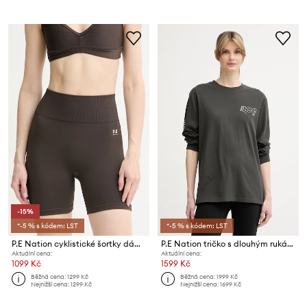
-15%
*-5 % s kódem: LST
*-5 % s kódem: LST
P.E Nation cyklistické šortky dámské Restore
P.E Nation tričko s dlouhým rukávem dámské bavlněné Glide
Aktuální cena:
Aktuální cena:
1099 Kč
1599 Kč
Běžná cena:
1299 Kč
Běžná cena:
1999 Kč
Nejnižší cena:
1299 Kč
Nejnižší cena:
1699 Kč