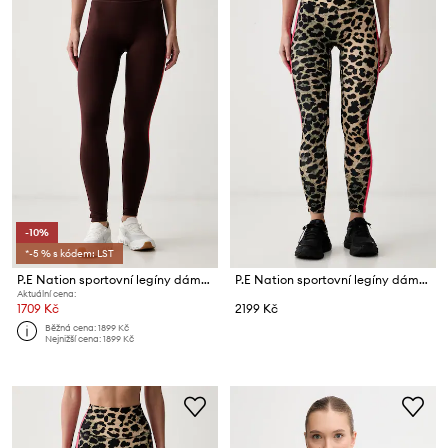
-10%
*-5 % s kódem: LST
P.E Nation sportovní legíny dámské
P.E Nation sportovní legíny dámské Highgate
Aktuální cena:
1709 Kč
2199 Kč
Běžná cena:
1899 Kč
Nejnižší cena:
1899 Kč