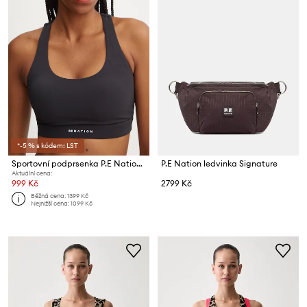
*-5 % s kódem: LST
Sportovní podprsenka P.E Nation Frequency
P.E Nation ledvinka Signature
Aktuální cena:
999 Kč
2799 Kč
Běžná cena:
1399 Kč
Nejnižší cena:
1099 Kč