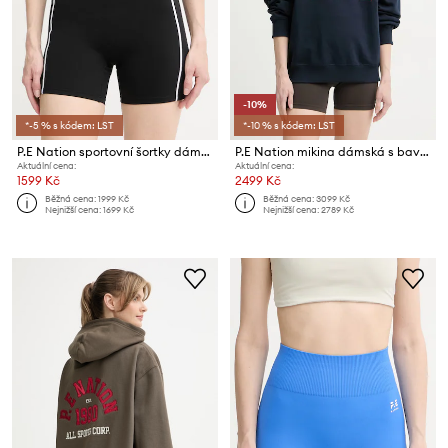
-10%
*-5 % s kódem: LST
*-10 % s kódem: LST
P.E Nation sportovní šortky dámské Dynamic
P.E Nation mikina dámská s bavlnou Backspin
Aktuální cena:
Aktuální cena:
1599 Kč
2499 Kč
Běžná cena:
1999 Kč
Běžná cena:
3099 Kč
Nejnižší cena:
1699 Kč
Nejnižší cena:
2789 Kč