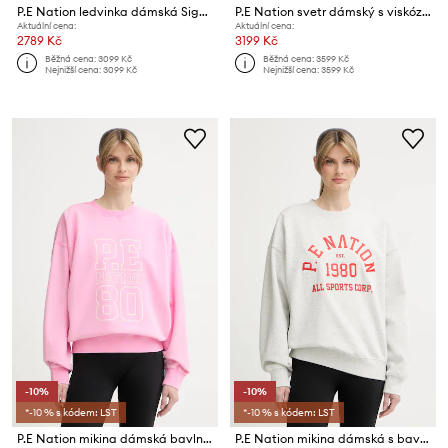
P.E Nation ledvinka dámská Signature
P.E Nation svetr dámský s viskózou Retreat
Aktuální cena:
Aktuální cena:
2789 Kč
3199 Kč
Běžná cena:
3099 Kč
Běžná cena:
3599 Kč
Nejnižší cena:
3099 Kč
Nejnižší cena:
3599 Kč
-10%
-10%
*-10 % s kódem: LST
*-10 % s kódem: LST
P.E Nation mikina dámská bavlněná Elysian
P.E Nation mikina dámská s bavlnou Backspin