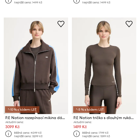
Nejnižší cena:
1499 Kč
Nejnižší cena:
1499 Kč
*-10 % s kódem: LST
*-5 % s kódem: LST
P.E Nation rozepínací mikina dámská Triumph
P.E Nation tričko s dlouhým rukávem dámské Foundation
Aktuální cena:
Aktuální cena:
3099 Kč
1499 Kč
Běžná cena:
4099 Kč
Běžná cena:
1799 Kč
Nejnižší cena:
3299 Kč
Nejnižší cena:
1599 Kč