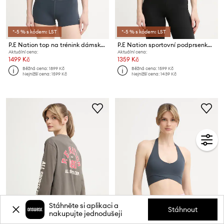
*-5 % s kódem: LST
*-5 % s kódem: LST
P.E Nation top na trénink dámský Forward
P.E Nation sportovní podprsenka Reset
Aktuální cena:
Aktuální cena:
1499 Kč
1359 Kč
Běžná cena:
1899 Kč
Běžná cena:
1599 Kč
Nejnižší cena:
1599 Kč
Nejnižší cena:
1439 Kč
Stáhněte si aplikaci a
Stáhnout
nakupujte jednodušeji