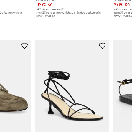
11990 Kč
9990 Kč
Běžná cena:
24990 Kč
Běžná cena:
2
nů před poskytnutím
Nejnižší cena za posledních 30 dnů před poskytnutím
Nejnižší cena 
slevy:
14990 Kč
slevy:
11990 Kč