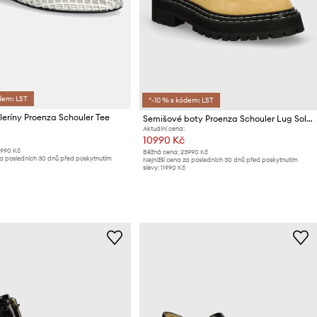
dem: LST
*-10 % s kódem: LST
eríny Proenza Schouler Tee
Semišové boty Proenza Schouler Lug Sole
Aktuální cena:
10990 Kč
5990 Kč
Běžná cena:
23990 Kč
za posledních 30 dnů před poskytnutím
Nejnižší cena za posledních 30 dnů před poskytnutím
slevy:
11990 Kč