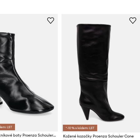
dem: LST
*-10 % s kódem: LST
Kožené kotníkové boty Proenza Schouler Glove
Kožené kozačky Proenza Schouler Cone