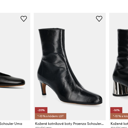
-20%
-16%
*-10 % s kódem: LST
*-10 % s kó
 Schouler Uma
Kožené kotníkové boty Proenza Schouler Uma
Aktuální cena:
Aktuální cena: