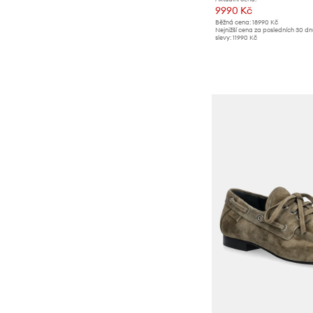
9990 Kč
Běžná cena:
18990 Kč
Nejnižší cena za posledních 30 d
slevy:
11990 Kč