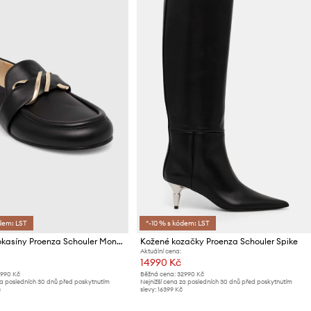
dem: LST
*-10 % s kódem: LST
Kožené mokasíny Proenza Schouler Monogram
Kožené kozačky Proenza Schouler Spike
Aktuální cena:
14990 Kč
6990 Kč
Běžná cena:
32990 Kč
za posledních 30 dnů před poskytnutím
Nejnižší cena za posledních 30 dnů před poskytnutím
č
slevy:
16399 Kč