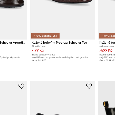
*-10 % s kódem: LST
*-10 % s kó
Kožené tenisky Proenza Schouler Arcadia
Kožené baleríny Proenza Schouler Tee
Kožené bal
Aktuální cena:
Aktuální cena:
7199 Kč
7599 Kč
Běžná cena:
14990 Kč
Běžná cena:
1
nů před poskytnutím
Nejnižší cena za posledních 30 dnů před poskytnutím
Nejnižší cena 
slevy:
7699 Kč
slevy:
8099 Kč