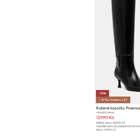
-13%
*-10 % s kódem: LST
Kožené kozačky Proenza
Aktuální cena:
12990 Kč
Běžná cena:
26990 Kč
Nejnižší cena za posledních 30 d
slevy:
14990 Kč