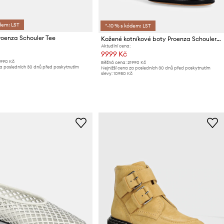
dem: LST
*-10 % s kódem: LST
roenza Schouler Tee
Kožené kotníkové boty Proenza Schouler Tee Ankle
Aktuální cena:
9999 Kč
5990 Kč
Běžná cena:
21990 Kč
za posledních 30 dnů před poskytnutím
Nejnižší cena za posledních 30 dnů před poskytnutím
slevy:
10980 Kč