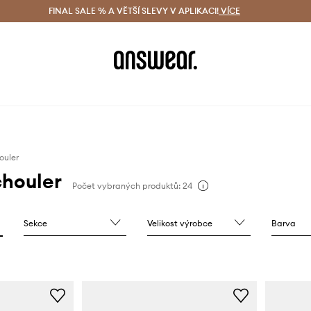
ácení zdarma (od 1800 Kč)
FINAL SALE % A VĚTŠÍ SLEVY V APLIKACI!
Doručení i do 24 h
VÍCE
Ušetřete s 
ouler
chouler
Počet vybraných produktů: 24
Sekce
Velikost výrobce
Barva