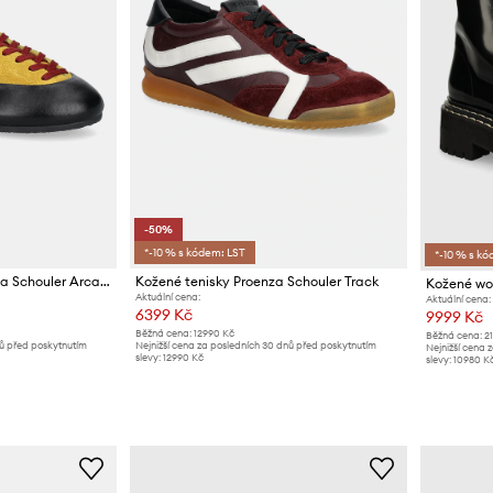
-50%
*-10 % s kódem: LST
*-10 % s kó
Semišové tenisky Proenza Schouler Arcadia
Kožené tenisky Proenza Schouler Track
Aktuální cena:
Aktuální cena:
6399 Kč
9999 Kč
Běžná cena:
12990 Kč
Běžná cena:
2
nů před poskytnutím
Nejnižší cena za posledních 30 dnů před poskytnutím
Nejnižší cena 
slevy:
12990 Kč
slevy:
10980 K