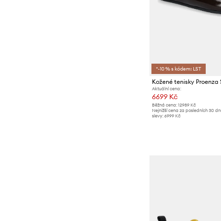
*-10 % s kódem: LST
Aktuální cena:
6699 Kč
Běžná cena:
12989 Kč
Nejnižší cena za posledních 30 d
slevy:
6999 Kč