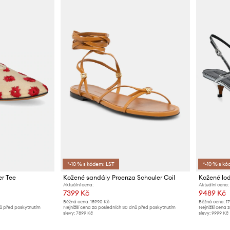
*-10 % s kódem: LST
*-10 % s kó
er Tee
Kožené sandály Proenza Schouler Coil
Kožené lod
Aktuální cena:
Aktuální cena:
7399 Kč
9489 Kč
Běžná cena:
15990 Kč
Běžná cena:
1
nů před poskytnutím
Nejnižší cena za posledních 30 dnů před poskytnutím
Nejnižší cena 
slevy:
7899 Kč
slevy:
9999 Kč