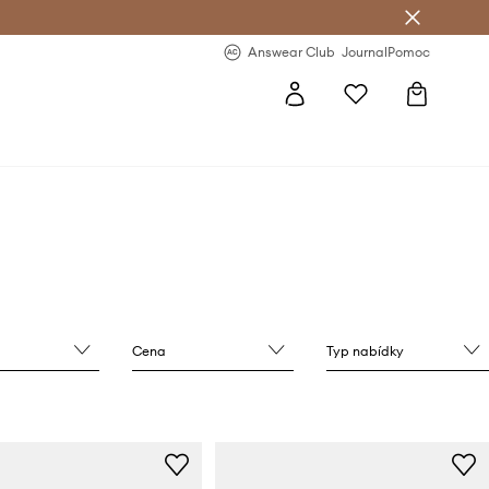
Answear Club
- 20 % na první objednávku
Answear Club
Journal
Pomoc
Cena
Typ nabídky