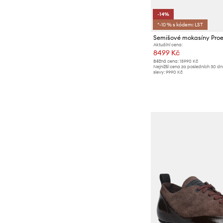
-14%
*-10 % s kódem: LST
Aktuální cena:
8499 Kč
Běžná cena:
15990 Kč
Nejnižší cena za posledních 30 d
slevy:
9990 Kč