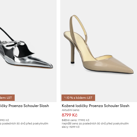
dem: LST
*-10 % s kódem: LST
ičky Proenza Schouler Slash
Kožené lodičky Proenza Schouler Slash
Aktuální cena:
8799 Kč
7990 Kč
Běžná cena:
17990 Kč
za posledních 30 dnů před poskytnutím
Nejnižší cena za posledních 30 dnů před poskytnutím
slevy:
9299 Kč