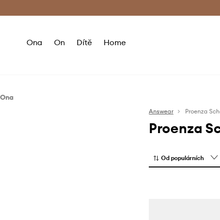
Premium Fashion Benefits
Doručení a vr
Ona
On
Dítě
Home
Ona
Boty
Answear
Proenza Sch
Proenza S
Baleríny
Kotníkové boty
Kozačky
Od populárních
Lodičky
Mokasíny a polobotky
Sandály a pantofle
Sneakers boty