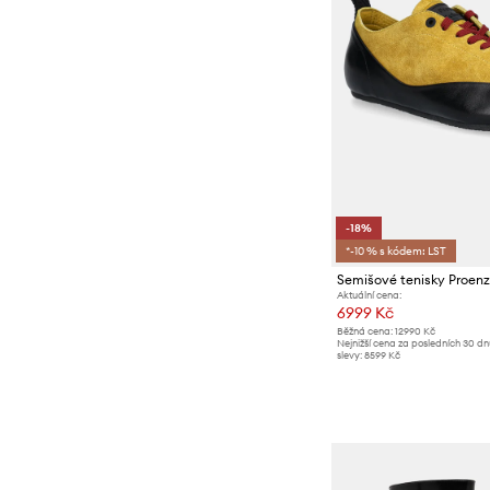
-18%
*-10 % s kódem: LST
Aktuální cena:
6999 Kč
Běžná cena:
12990 Kč
Nejnižší cena za posledních 30 d
slevy:
8599 Kč