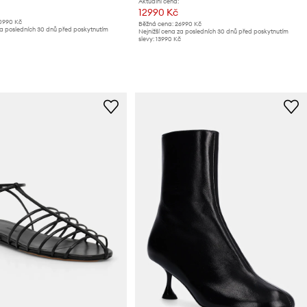
Aktuální cena:
12990 Kč
0990 Kč
Běžná cena:
26990 Kč
za posledních 30 dnů před poskytnutím
Nejnižší cena za posledních 30 dnů před poskytnutím
slevy:
13990 Kč