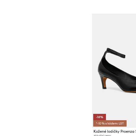
-16%
*-10 % s kódem: LST
Kožené lodičky Proenza
Aktuální cena: