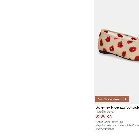
*-10 % s kódem: LST
Baleríny Proenza Schoul
Aktuální cena:
9299 Kč
Běžná cena:
18990 Kč
Nejnižší cena za posledních 30 d
slevy:
9899 Kč