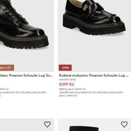
dem: LST
-50%
Kožené workery Proenza Schouler Lug Sole
Kožené mokasíny Proenza Schouler Lug Sole
Aktuální cena:
8399 Kč
1990 Kč
Běžná cena:
16990 Kč
za posledních 30 dnů před poskytnutím
Nejnižší cena za posledních 30 dnů před poskytnutím
č
slevy:
16990 Kč