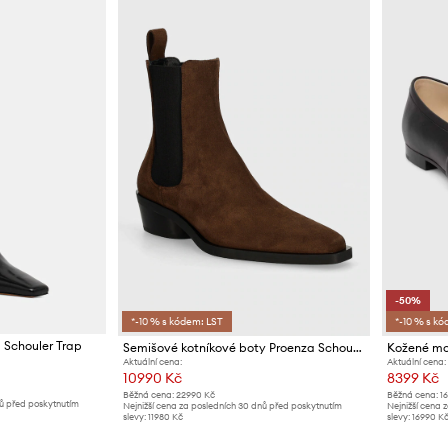
-50%
*-10 % s kódem: LST
*-10 % s kó
 Schouler Trap
Semišové kotníkové boty Proenza Schouler Bronco
Aktuální cena:
Aktuální cena:
10990 Kč
8399 Kč
Běžná cena:
22990 Kč
Běžná cena:
1
nů před poskytnutím
Nejnižší cena za posledních 30 dnů před poskytnutím
Nejnižší cena 
slevy:
11980 Kč
slevy:
16990 K