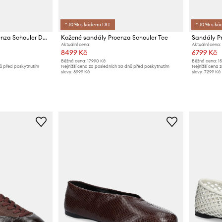
*-10 % s kódem: LST
*-10 % s kó
Semišové mokasíny Proenza Schouler Deck
Kožené sandály Proenza Schouler Tee
Sandály P
Aktuální cena:
Aktuální cena:
8499 Kč
6799 Kč
Běžná cena:
17990 Kč
Běžná cena:
1
nů před poskytnutím
Nejnižší cena za posledních 30 dnů před poskytnutím
Nejnižší cena 
slevy:
8999 Kč
slevy:
7299 Kč