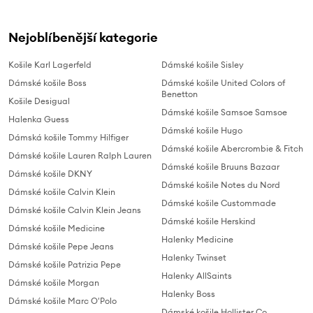
Nejoblíbenější kategorie
Košile Karl Lagerfeld
Dámské košile Sisley
Dámské košile Boss
Dámské košile United Colors of
Benetton
Košile Desigual
Dámské košile Samsoe Samsoe
Halenka Guess
Dámské košile Hugo
Dámská košile Tommy Hilfiger
Dámské košile Abercrombie & Fitch
Dámské košile Lauren Ralph Lauren
Dámské košile Bruuns Bazaar
Dámské košile DKNY
Dámské košile Notes du Nord
Dámské košile Calvin Klein
Dámské košile Custommade
Dámské košile Calvin Klein Jeans
Dámské košile Herskind
Dámské košile Medicine
Halenky Medicine
Dámské košile Pepe Jeans
Halenky Twinset
Dámské košile Patrizia Pepe
Halenky AllSaints
Dámské košile Morgan
Halenky Boss
Dámské košile Marc O'Polo
Dámské košile Hollister Co.