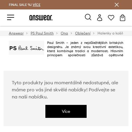
FINAL SALE %!
VÍCE
Ušetřete s Answear Club
Answear
PS Paul Smith
Ona
Oblečení
Halenky a košile
Paul Smith – jeden z nejdůležitějších britských
designéru. Je známý svou kreativní estetikou,
která kombinuje tradici a modernost. Hlavním
principem společnosti zůstává opětovné
potvrzení hodnot, které Paul stanovil v roce 1970, a to „klasický s
obratem“. Paul říká, že „ve všem můžete najít inspiraci“! Každý kousek
Paula Smitha je podpořen britským smyslem pro humor: nepředvídatelný,
ale ne frivolní, výstřední, ale ne hloupý.
Tyto produkty jsou momentálně nedostupné, ale
máme pro vás jiné skvělé nabídky! Podívejte se
na naši nabídku.
Více