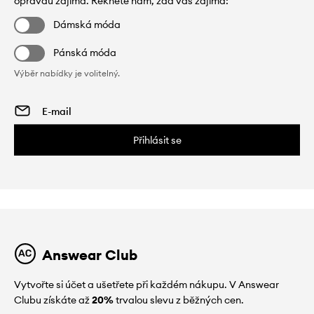
opravdu zajímá. Řekněte nám, zda vás zajímá:
Dámská móda
Pánská móda
Výběr nabídky je volitelný.
Přihlásit se
Answear Club
Vytvořte si účet a ušetřete při každém nákupu. V Answear
Clubu získáte až
20%
trvalou slevu z běžných cen.