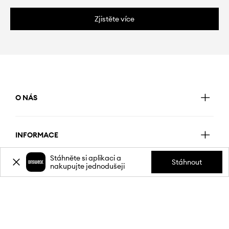
Zjistěte více
O NÁS
INFORMACE
Stáhněte si aplikaci a
Stáhnout
nakupujte jednodušeji
SLUŽBY ZÁKAZNÍKŮM
MOBILNÍ APLIKACE