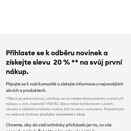
Přihlaste se k odběru novinek a
získejte slevu
20 %
** na svůj první
nákup.
Připojte se k naší komunitě a získejte informace o nejnovějších
akcích a produktech.
**Sleva je jednorázová, vztahuje se na nezlevněné produkty a platí při
nákupu v min. hodnotě 1 900 Kč. Slevu nelze kombinovat s jinými
akcemi a některé produkty mohou být ze slevy vyloučeny. Podrobnosti
na webové stránce:
produkty vyloučené z akce
Chceme, aby do vaší schránky přicházelo jen to, co vás