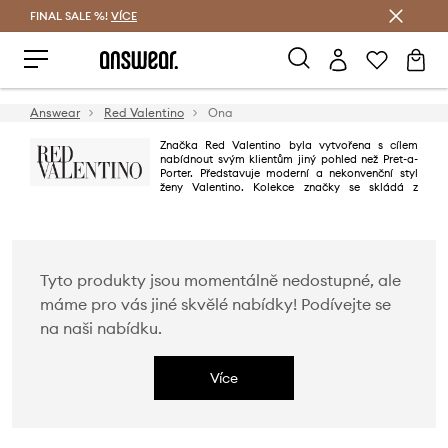
FINAL SALE %!
VÍCE
Ušetřete s Answear Club
Answear
Red Valentino
Ona
Značka Red Valentino byla vytvořena s cílem
nabídnout svým klientům jiný pohled než Pret-a-
Porter. Představuje moderní a nekonvenční styl
ženy Valentino. Kolekce značky se skládá z
originálních výtvorů, nepostřehnutelných tkanin a vyznačuje se důrazem na
povrchové úpravy a detaily. Red Valentino je pro náročné ženy, které si
cení výjimečné kvality.
Tyto produkty jsou momentálně nedostupné, ale
máme pro vás jiné skvělé nabídky! Podívejte se
na naši nabídku.
Více