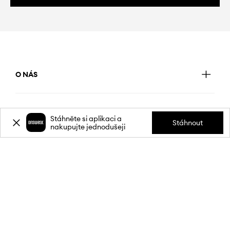
O NÁS
INFORMACE
Stáhněte si aplikaci a
Stáhnout
nakupujte jednodušeji
SLUŽBY ZÁKAZNÍKŮM
MOBILNÍ APLIKACE