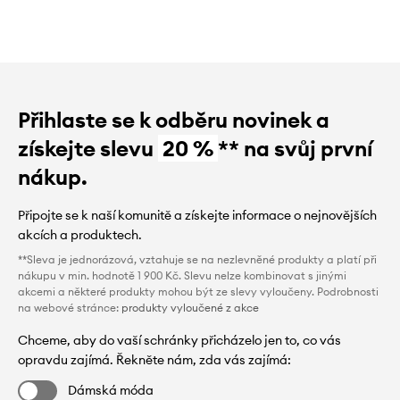
Přihlaste se k odběru novinek a
získejte slevu
20 %
** na svůj první
nákup.
Připojte se k naší komunitě a získejte informace o nejnovějších
akcích a produktech.
**Sleva je jednorázová, vztahuje se na nezlevněné produkty a platí při
nákupu v min. hodnotě 1 900 Kč. Slevu nelze kombinovat s jinými
akcemi a některé produkty mohou být ze slevy vyloučeny. Podrobnosti
na webové stránce:
produkty vyloučené z akce
Chceme, aby do vaší schránky přicházelo jen to, co vás
opravdu zajímá. Řekněte nám, zda vás zajímá:
Dámská móda