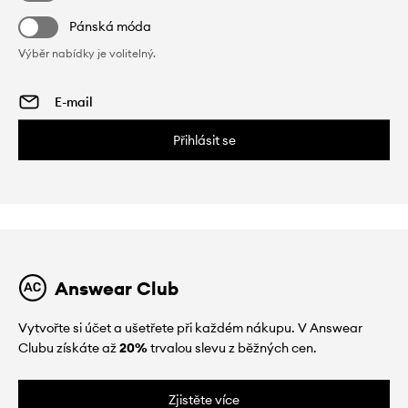
Pánská móda
Výběr nabídky je volitelný.
Přihlásit se
Answear Club
Vytvořte si účet a ušetřete při každém nákupu. V Answear
Clubu získáte až
20%
trvalou slevu z běžných cen.
Zjistěte více