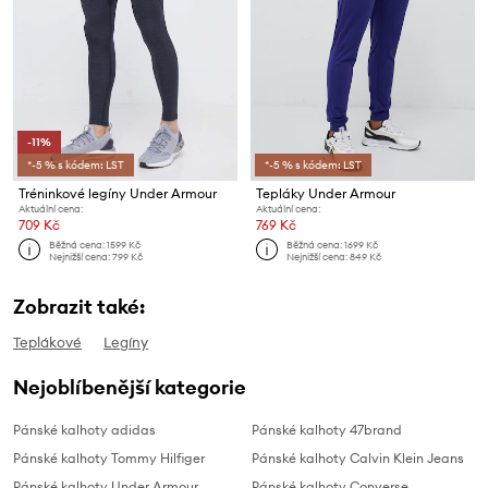
-11%
*-5 % s kódem: LST
*-5 % s kódem: LST
Tréninkové legíny Under Armour
Tepláky Under Armour
Aktuální cena:
Aktuální cena:
709 Kč
769 Kč
Běžná cena:
1599 Kč
Běžná cena:
1699 Kč
Nejnižší cena:
799 Kč
Nejnižší cena:
849 Kč
Zobrazit také:
Teplákové
Legíny
Nejoblíbenější kategorie
Pánské kalhoty adidas
Pánské kalhoty 47brand
Pánské kalhoty Tommy Hilfiger
Pánské kalhoty Calvin Klein Jeans
Pánské kalhoty Under Armour
Pánské kalhoty Converse