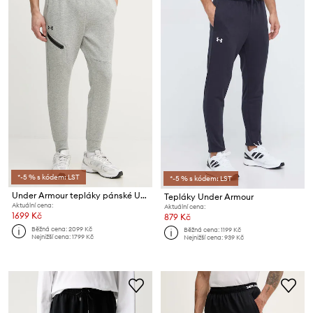
*-5 % s kódem: LST
*-5 % s kódem: LST
Under Armour tepláky pánské Unstoppable Fleece
Tepláky Under Armour
Aktuální cena:
Aktuální cena:
1699 Kč
879 Kč
Běžná cena:
2099 Kč
Běžná cena:
1199 Kč
Nejnižší cena:
1799 Kč
Nejnižší cena:
939 Kč