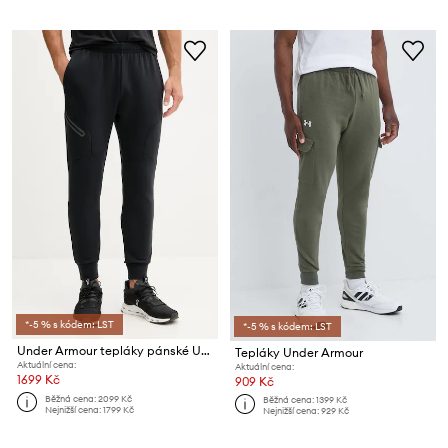
*-5 % s kódem: LST
*-5 % s kódem: LST
Under Armour tepláky pánské Unstoppable Fleece
Tepláky Under Armour
Aktuální cena:
Aktuální cena:
1699 Kč
909 Kč
Běžná cena:
2099 Kč
Běžná cena:
1399 Kč
Nejnižší cena:
1799 Kč
Nejnižší cena:
929 Kč