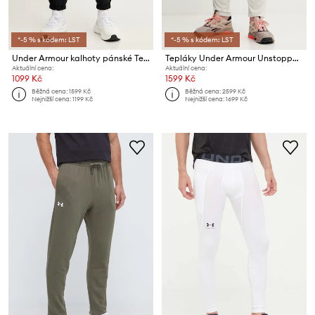
*-5 % s kódem: LST
*-5 % s kódem: LST
Under Armour kalhoty pánské Tech Sport
Tepláky Under Armour Unstoppable
Aktuální cena:
Aktuální cena:
1099 Kč
1599 Kč
Běžná cena:
1599 Kč
Běžná cena:
2599 Kč
Nejnižší cena:
1199 Kč
Nejnižší cena:
1699 Kč