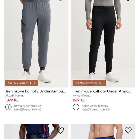
*-5 % s kódem: LST
*-5 % s kódem: LST
Tréninkové kalhoty Under Armour Unstoppable
Tréninkové kalhoty Under Armour
Aktuální cena:
Aktuální cena:
1099 Kč
969 Kč
Běžná cena:
2099 Kč
Běžná cena:
1799 Kč
Nejnižší cena:
1199 Kč
Nejnižší cena:
1039 Kč