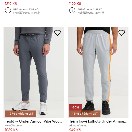
1319 Kč
1199 Kč
Běžná cena:
2199 Kč
Běžná cena:
2199 Kč
Nejnižší cena:
1399 Kč
Nejnižší cena:
1299 Kč
-20%
*-5 % s kódem: LST
*-5 % s kódem: LST
Tepláky Under Armour Vibe Woven
Tréninkové kalhoty Under Armour Velociti Storm
Aktuální cena:
Aktuální cena:
1039 Kč
949 Kč