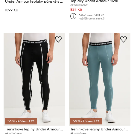
Tepláky Under Armour Rival
Under Armour tepláky pánské s bavlnou Essential Fleece
Aktuální cena:
829 Kč
1399 Kč
Běžná cena:
1499 Kč
Nejnižší cena:
859 Kč
*-5 % s kódem: LST
*-5 % s kódem: LST
Tréninkové legíny Under Armour Cold Weather Grid
Tréninkové legíny Under Armour Cold Weather Grid
Aktuální cena:
Aktuální cena: