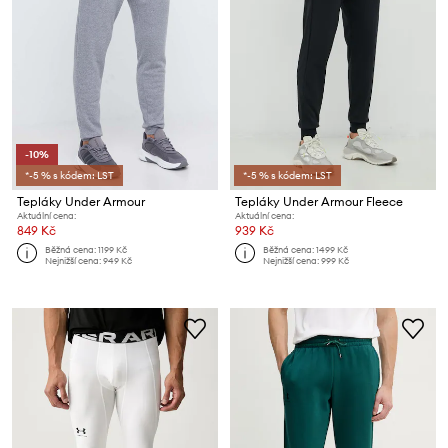
-10%
*-5 % s kódem: LST
*-5 % s kódem: LST
Tepláky Under Armour
Tepláky Under Armour Fleece
Aktuální cena:
Aktuální cena:
849 Kč
939 Kč
Běžná cena:
1199 Kč
Běžná cena:
1499 Kč
Nejnižší cena:
949 Kč
Nejnižší cena:
999 Kč