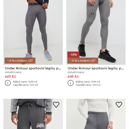
-13%
*-5 % s kódem: LST
*-5 % s kódem: LST
Under Armour sportovní legíny pánské HG Armour
Under Armour sportovní legíny pánské CG Armour
Aktuální cena:
Aktuální cena:
669 Kč
649 Kč
Běžná cena:
1059 Kč
Běžná cena:
1499 Kč
Nejnižší cena:
709 Kč
Nejnižší cena:
749 Kč