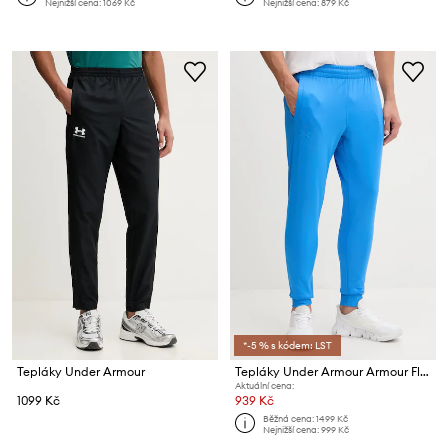
Nejnižší cena:
1069 Kč
Nejnižší cena:
879 Kč
*-5 % s kódem: LST
Tepláky Under Armour
Tepláky Under Armour Armour Fleece
Aktuální cena:
1099 Kč
939 Kč
Běžná cena:
1499 Kč
Nejnižší cena:
999 Kč