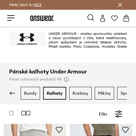
FINAL SALE %!
VÍCE
Ušetřete s Answear Club
UNDER ARMOUR - značka sportovního oblečení
a obuvi pocházející z USA, která redefinovala,
jakým způsobem je vnímáná tělesná aktivita.
Přízeň baletky Misty Copeland, modelky Gisele
Bündchen, hráče NFL Toma Bradyho, basketbalové hvězdy Stephen
Curryho, plavce Michaela Phelpse, tenisty Andyho Murrayho a mnoha
dalších, kteří značce UA při svých výkonech důvěřují, to jen potvrzuje.
Pánské kalhoty Under Armour
Počet vybraných produktů: 58
bundy
kalhoty
kraťasy
mikiny
spodní
Filtr