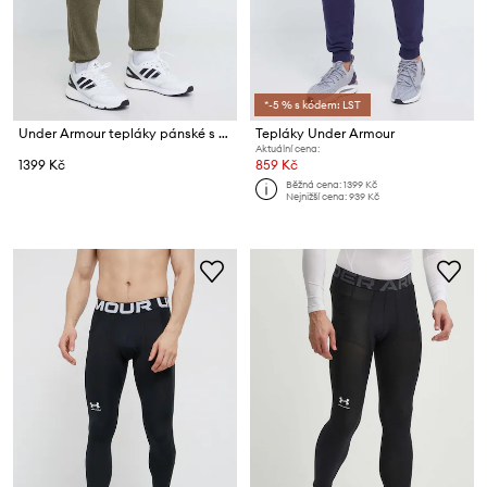
*-5 % s kódem: LST
Under Armour tepláky pánské s bavlnou Essential Fleece
Tepláky Under Armour
Aktuální cena:
1399 Kč
859 Kč
Běžná cena:
1399 Kč
Nejnižší cena:
939 Kč