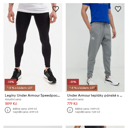
-13%
-31%
*-5 % s kódem: LST
*-5 % s kódem: LST
Legíny Under Armour Speedpocket Tight
Under Armour tepláky pánské s bavlnou Essential Fleece
Aktuální cena:
Aktuální cena:
1899 Kč
779 Kč
Běžná cena:
2199 Kč
Běžná cena:
1499 Kč
Nejnižší cena:
2199 Kč
Nejnižší cena:
1129 Kč