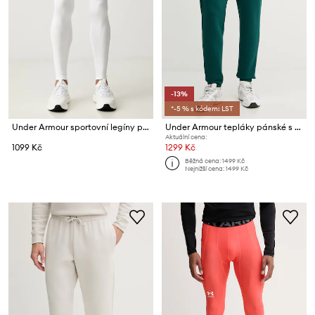
-13%
*-5 % s kódem: LST
Under Armour sportovní legíny pánské CG Armour
Under Armour tepláky pánské s bavlnou Essential Fleece
Aktuální cena:
1099 Kč
1299 Kč
Běžná cena:
1499 Kč
Nejnižší cena:
1499 Kč