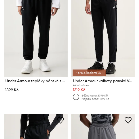
*-5 % s kódem: LST
Under Armour tepláky pánské s bavlnou Essential Fleece
Under Armour kalhoty pánské Vanish
Aktuální cena:
1399 Kč
1319 Kč
Běžná cena:
1799 Kč
Nejnižší cena:
1399 Kč