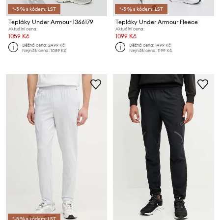
*-5 % s kódem: LST
*-5 % s kódem: LST
Tepláky Under Armour 1366179
Tepláky Under Armour Fleece
Aktuální cena:
Aktuální cena:
1059 Kč
1099 Kč
Běžná cena:
2499 Kč
Běžná cena:
1499 Kč
Nejnižší cena:
1089 Kč
Nejnižší cena:
1199 Kč
*-5 % s kódem: LST