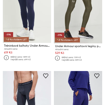
-11%
-11%
*-5 % s kódem: LST
*-5 % s kódem: LST
Tréninkové kalhoty Under Armour Challenger
Under Armour sportovní legíny pánské HG Armour
Aktuální cena:
Aktuální cena:
619 Kč
529 Kč
Běžná cena:
1399 Kč
Běžná cena:
1199 Kč
Nejnižší cena:
699 Kč
Nejnižší cena:
599 Kč