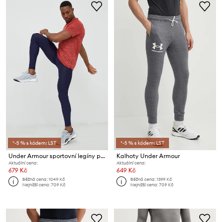
*-5 % s kódem: LST
*-5 % s kódem: LST
Under Armour sportovní legíny pánské HG Armour
Kalhoty Under Armour
Aktuální cena:
Aktuální cena:
679 Kč
649 Kč
Běžná cena:
1049 Kč
Běžná cena:
1399 Kč
Nejnižší cena:
709 Kč
Nejnižší cena:
709 Kč