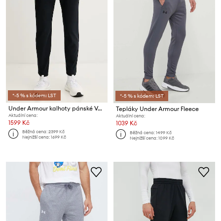
*-5 % s kódem: LST
*-5 % s kódem: LST
Under Armour kalhoty pánské Velociti
Tepláky Under Armour Fleece
Aktuální cena:
Aktuální cena:
1599 Kč
1039 Kč
Běžná cena:
2399 Kč
Běžná cena:
1499 Kč
Nejnižší cena:
1699 Kč
Nejnižší cena:
1099 Kč