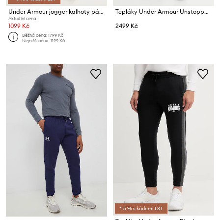
Under Armour jogger kalhoty pánské Unstoppable
Tepláky Under Armour Unstoppable
Aktuální cena:
1099 Kč
2499 Kč
Běžná cena:
1799 Kč
Nejnižší cena:
1199 Kč
*-5 % s kódem: LST