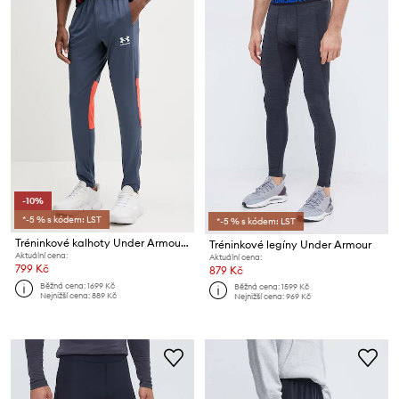
-10%
*-5 % s kódem: LST
*-5 % s kódem: LST
Tréninkové kalhoty Under Armour Challenger
Tréninkové legíny Under Armour
Aktuální cena:
Aktuální cena:
799 Kč
879 Kč
Běžná cena:
1699 Kč
Běžná cena:
1599 Kč
Nejnižší cena:
889 Kč
Nejnižší cena:
969 Kč