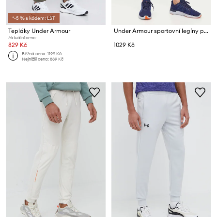
*-5 % s kódem: LST
Tepláky Under Armour
Under Armour sportovní legíny pánské HG Armour
Aktuální cena:
829 Kč
1029 Kč
Běžná cena:
1199 Kč
Nejnižší cena:
889 Kč