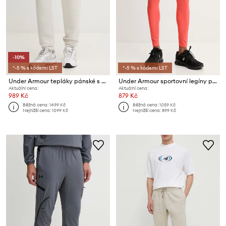
-10%
*-5 % s kódem: LST
*-5 % s kódem: LST
Under Armour tepláky pánské s bavlnou Essential Fleece
Under Armour sportovní legíny pánské HG Armour
Aktuální cena:
Aktuální cena:
989 Kč
879 Kč
Běžná cena:
1499 Kč
Běžná cena:
1059 Kč
Nejnižší cena:
1099 Kč
Nejnižší cena:
899 Kč