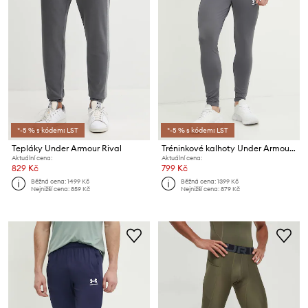
*-5 % s kódem: LST
*-5 % s kódem: LST
Tepláky Under Armour Rival
Tréninkové kalhoty Under Armour Challenger
Aktuální cena:
Aktuální cena:
829 Kč
799 Kč
Běžná cena:
1499 Kč
Běžná cena:
1399 Kč
Nejnižší cena:
859 Kč
Nejnižší cena:
879 Kč