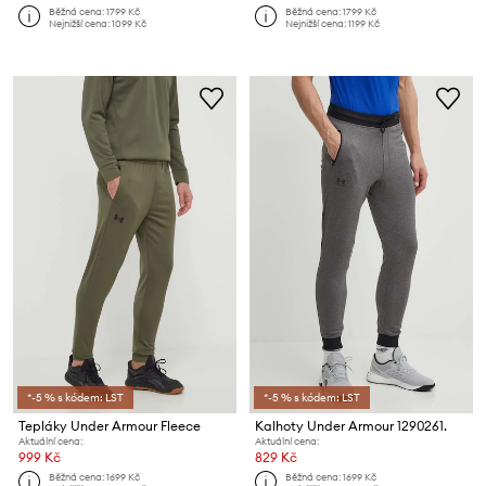
Běžná cena:
1799 Kč
Běžná cena:
1799 Kč
Nejnižší cena:
1099 Kč
Nejnižší cena:
1199 Kč
*-5 % s kódem: LST
*-5 % s kódem: LST
Tepláky Under Armour Fleece
Kalhoty Under Armour 1290261.
Aktuální cena:
Aktuální cena:
999 Kč
829 Kč
Běžná cena:
1699 Kč
Běžná cena:
1699 Kč