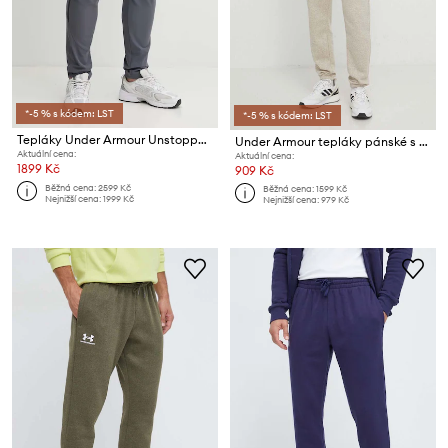
*-5 % s kódem: LST
*-5 % s kódem: LST
Tepláky Under Armour Unstoppable
Under Armour tepláky pánské s bavlnou Essential Fleece
Aktuální cena:
Aktuální cena:
1899 Kč
909 Kč
Běžná cena:
2599 Kč
Běžná cena:
1599 Kč
Nejnižší cena:
1999 Kč
Nejnižší cena:
979 Kč