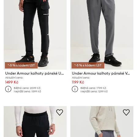
*-5 % s kódem: LST
*-5 % s kódem: LST
Under Armour kalhoty pánské UA Tech Utility
Under Armour kalhoty pánské Vanish
Aktuální cena:
Aktuální cena:
1499 Kč
1199 Kč
Běžná cena:
2099 Kč
Běžná cena:
1799 Kč
Nejnižší cena:
1599 Kč
Nejnižší cena:
1299 Kč