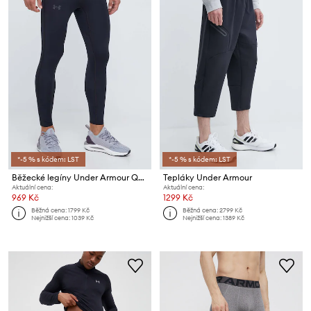
*-5 % s kódem: LST
*-5 % s kódem: LST
Běžecké legíny Under Armour Qualifier Elite
Tepláky Under Armour
Aktuální cena:
Aktuální cena:
969 Kč
1299 Kč
Běžná cena:
1799 Kč
Běžná cena:
2799 Kč
Nejnižší cena:
1039 Kč
Nejnižší cena:
1389 Kč