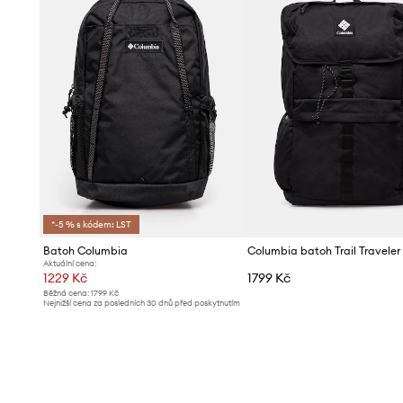
*-5 % s kódem: LST
Batoh Columbia
Columbia batoh Trail Traveler 
Aktuální cena:
1229 Kč
1799 Kč
Běžná cena:
1799 Kč
Nejnižší cena za posledních 30 dnů před poskytnutím
slevy:
1299 Kč