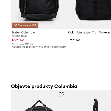
*-5 % s kódem: LST
Batoh Columbia
Columbia batoh Trail Traveler 
Aktuální cena:
1229 Kč
1799 Kč
Běžná cena:
1799 Kč
Nejnižší cena za posledních 30 dnů před poskytnutím
slevy:
1299 Kč
Objevte produkty Columbia