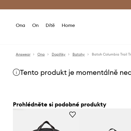
Premium Fashion Benefits
Doručení a vr
Ona
On
Dítě
Home
Answear
Ona
Doplňky
Batohy
Batoh Columbia Trail T
Tento produkt je momentálně ne
Prohlédněte si podobné produkty