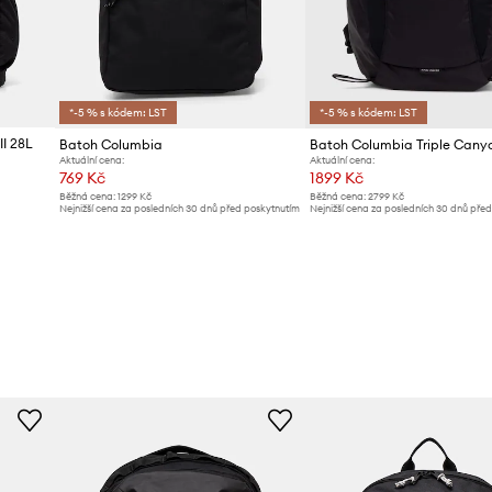
*-5 % s kódem: LST
*-5 % s kódem: LST
II 28L
Batoh Columbia
Batoh Columbia Triple Cany
Aktuální cena:
Aktuální cena:
769 Kč
1899 Kč
Běžná cena:
1299 Kč
Běžná cena:
2799 Kč
Nejnižší cena za posledních 30 dnů před poskytnutím
Nejnižší cena za posledních 30 dnů pře
slevy:
789 Kč
slevy:
1999 Kč