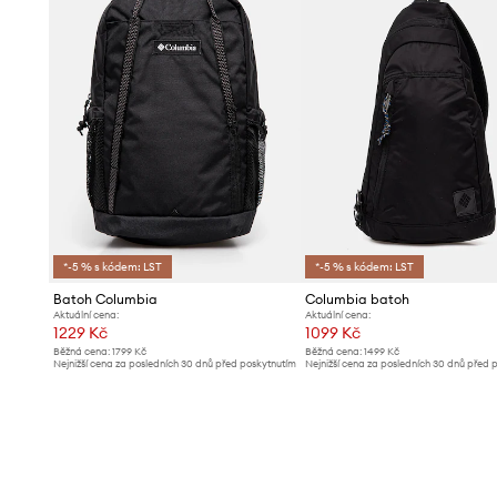
*-5 % s kódem: LST
*-5 % s kódem: LST
Batoh Columbia
Columbia batoh
Aktuální cena:
Aktuální cena:
1229 Kč
1099 Kč
Běžná cena:
1799 Kč
Běžná cena:
1499 Kč
Nejnižší cena za posledních 30 dnů před poskytnutím
Nejnižší cena za posledních 30 dnů před 
slevy:
1299 Kč
slevy:
1129 Kč