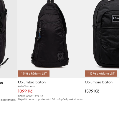
*-5 % s kódem: LST
*-15 % s kódem: LST
Columbia batoh
Columbia batoh
on
Aktuální cena:
1099 Kč
1599 Kč
Běžná cena:
1499 Kč
Nejnižší cena za posledních 30 dnů před poskytnutím
d poskytnutím
slevy:
1129 Kč