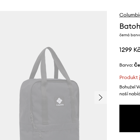
Columbi
Batoh
černá barva
1299 K
Barva:
č
Produkt 
Bohužel V
naší nabí