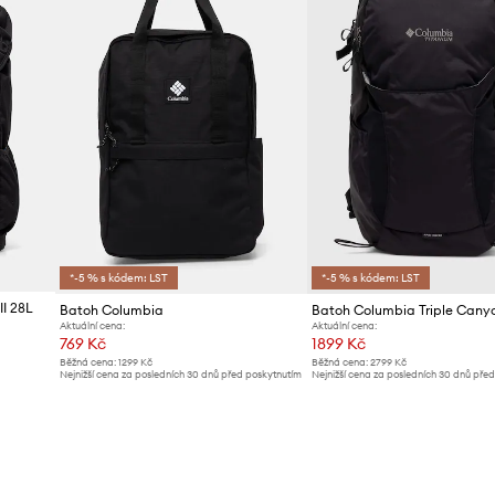
*-5 % s kódem: LST
*-5 % s kódem: LST
II 28L
Batoh Columbia
Batoh Columbia Triple Cany
Aktuální cena:
Aktuální cena:
769 Kč
1899 Kč
Běžná cena:
1299 Kč
Běžná cena:
2799 Kč
Nejnižší cena za posledních 30 dnů před poskytnutím
Nejnižší cena za posledních 30 dnů pře
slevy:
789 Kč
slevy:
1999 Kč