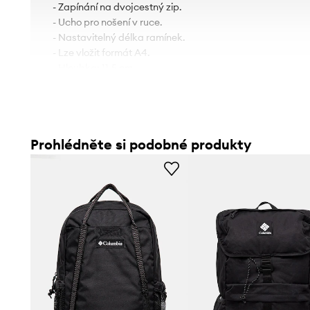
- Zapínání na dvojcestný zip.
- Ucho pro nošení v ruce.
- Nastavitelný délka ramínek.
- Lze vložit formát A4.
- Hloubka: 11,5 cm.
- Výška: 39,5 cm.
- Spodní šířka: 26 cm.
- Obsah: 18 L.
Prohlédněte si podobné produkty