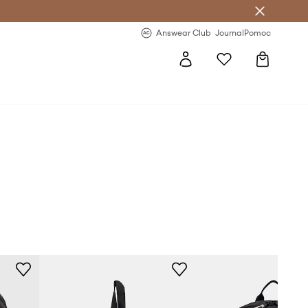
Answear Club
- 20 % na první objednávku
Answear Club
Journal
Pomoc