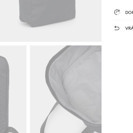
DO
VRÁ