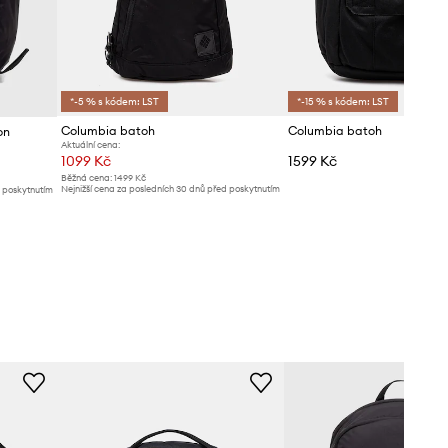
*-5 % s kódem: LST
*-15 % s kódem: LST
Columbia batoh
Columbia batoh
on
Aktuální cena:
1099 Kč
1599 Kč
Běžná cena:
1499 Kč
Nejnižší cena za posledních 30 dnů před poskytnutím
d poskytnutím
slevy:
1129 Kč