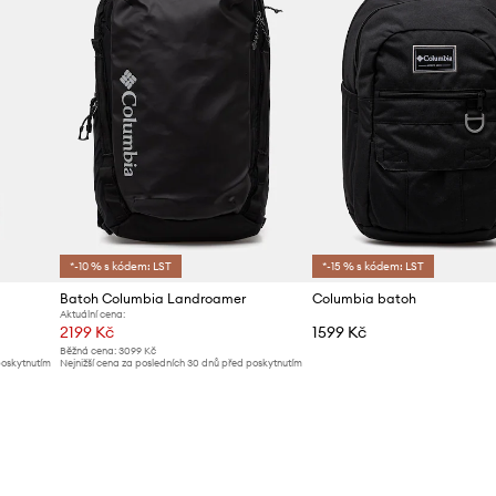
*-10 % s kódem: LST
*-15 % s kódem: LST
Batoh Columbia Landroamer
Columbia batoh
Aktuální cena:
2199 Kč
1599 Kč
Běžná cena:
3099 Kč
poskytnutím
Nejnižší cena za posledních 30 dnů před poskytnutím
slevy:
2399 Kč