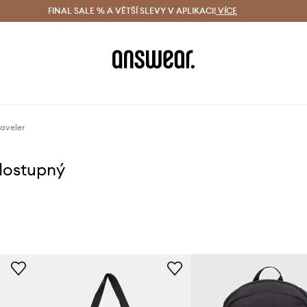
ácení zdarma (od 1800 Kč)
FINAL SALE % A VĚTŠÍ SLEVY V APLIKACI!
Doručení i do 24 h
VÍCE
Ušetřete s 
raveler
dostupný