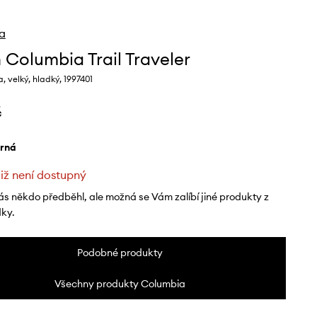
a
 Columbia Trail Traveler
, velký, hladký, 1997401
č
erná
již není dostupný
ás někdo předběhl, ale možná se Vám zalíbí jiné produkty z
dky.
Podobné produkty
Všechny produkty Columbia