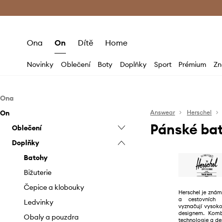
Premium Fashion Benefits
Doručení a vr
Ona
On
Dítě
Home
Novinky
Oblečení
Boty
Doplňky
Sport
Prémium
Zn
Ona
On
Oblečení
Answear
Herschel
Pánské ba
Doplňky
Oblečení
Kalhoty a legíny
Doplňky
Mikiny
Batohy
Bundy
Šortky
Bižuterie
Mikiny
Batohy
Topy a trička
Čepice a klobouky
T-shirt a polo
Bižuterie
Kabelky
Čepice a klobouky
Herschel je zná
a cestovních 
Obaly a pouzdra
Ledvinky
vyznačují vysok
designem. Komb
Roušky
Obaly a pouzdra
technologie a des