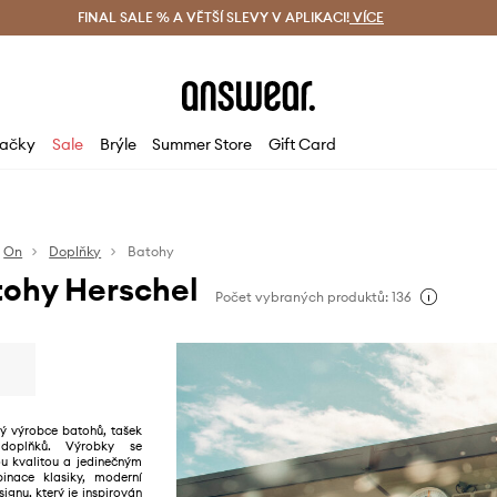
ácení zdarma (od 1800 Kč)
FINAL SALE % A VĚTŠÍ SLEVY V APLIKACI!
Doručení i do 24 h
VÍCE
Ušetřete s 
ačky
Sale
Brýle
Summer Store
Gift Card
On
Doplňky
Batohy
tohy Herschel
Počet vybraných produktů: 136
mý výrobce batohů, tašek
doplňků. Výrobky se
ou kvalitou a jedinečným
inace klasiky, moderní
ignu, který je inspirován