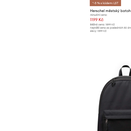
*-5 % s kódem: LST
Herschel městský batoh
Aktuální cena:
1199 Kč
Běžná cena:
1899 Kč
Nejnižší cena za posledních 30 d
slevy:
1399 Kč