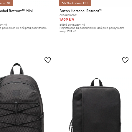
dem: LST
*-5 % s kódem: LST
schel Retreat™ Mini
Batoh Herschel Retreat™
Aktuální cena:
1699 Kč
899 Kč
Běžná cena:
2699 Kč
za posledních 30 dnů před poskytnutím
Nejnižší cena za posledních 30 dnů před poskytnutím
slevy:
1899 Kč