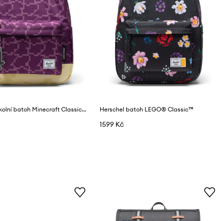
Herschel školní batoh Minecraft Classic™
Herschel batoh LEGO® Classic™
1599 Kč