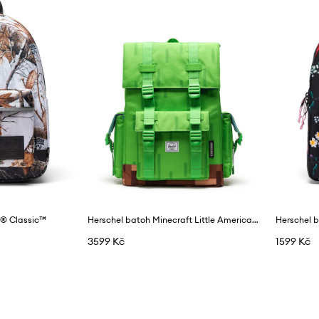
e® Classic™
Herschel batoh Minecraft Little America™
Herschel 
3599 Kč
1599 Kč