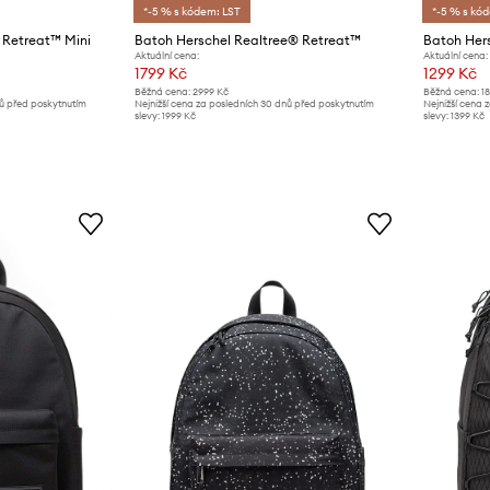
*-5 % s kódem: LST
*-5 % s kó
 Retreat™ Mini
Batoh Herschel Realtree® Retreat™
Batoh Her
Aktuální cena:
Aktuální cena:
1799 Kč
1299 Kč
Běžná cena:
2999 Kč
Běžná cena:
1
nů před poskytnutím
Nejnižší cena za posledních 30 dnů před poskytnutím
Nejnižší cena 
slevy:
1999 Kč
slevy:
1399 Kč