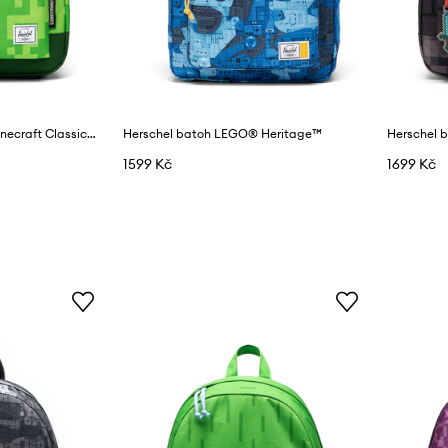
Herschel školní batoh Minecraft Classic™
Herschel batoh LEGO® Heritage™
Herschel b
1599 Kč
1699 Kč