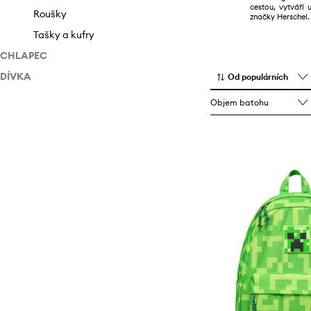
cestou, vytváří 
Tašky a kufry
Roušky
značky Herschel.
Tašky a kufry
CHLAPEC
DÍVKA
Doplňky
Od populárních
Doplňky
Batohy
Objem batohu
Batohy