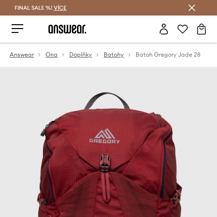
FINAL SALE %!
VÍCE
Ušetřete s Answear Club
Answear
Ona
Doplňky
Batohy
Batoh Gregory Jade 28