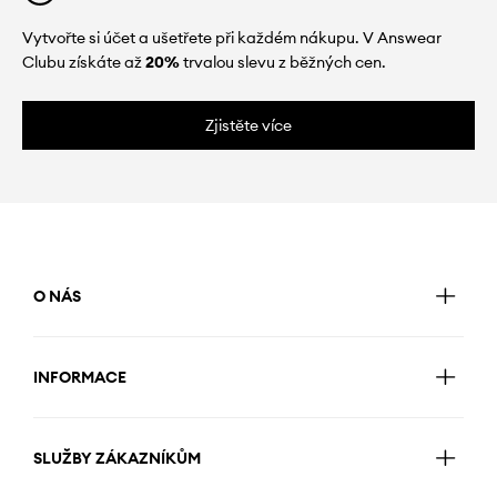
Vytvořte si účet a ušetřete při každém nákupu. V Answear
Clubu získáte až
20%
trvalou slevu z běžných cen.
Zjistěte více
O NÁS
INFORMACE
SLUŽBY ZÁKAZNÍKŮM