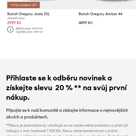
*-5 % s kódem: LST
Batoh Gregory Jade 25L
Batoh Gregory Amber 44
Aktuální cena:
2999 Kč
4899 Kč
Běžná cena:
4099 Kč
Nejnižší cena:
3199 Kč
Přihlaste se k odběru novinek a
získejte slevu
20 %
** na svůj první
nákup.
Připojte se k naší komunitě a získejte informace o nejnovějších
akcích a produktech.
**Sleva je jednorázová, vztahuje se na nezlevněné produkty a platí při
nákupu v min. hodnotě 1 900 Kč. Slevu nelze kombinovat s jinými