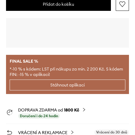
Přidat do košíku
FINAL SALE %
*-10 % s kódem: LST při nákupu za min. 2 200 Kč. S kódem
FIN: -15 % v aplikaci!
Stáhnout aplikaci
DOPRAVA ZDARMA od
1800 Kč
Doručení i do 24 hodin
VRÁCENÍ A REKLAMACE
Vrácení do 30 dnů