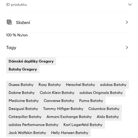
ID produktu
Složení
100 % Nylon
Tagy
Dámské doplňky Gregory
Batohy Gregory
Guess Batohy
Roxy Batohy
Herschel Batohy
adidas Batohy
Dakine Batohy
Calvin Klein Batohy
adidas Originals Batohy
Medicine Batohy
Converse Batohy
Puma Batohy
Desigual Batohy
Tommy Hilfiger Batohy
Columbia Batohy
Caterpillar Batohy
Armani Exchange Batohy
Aldo Batohy
adidas Performance Batohy
Karl Lagerfeld Batohy
Jack Wolfskin Batohy
Helly Hansen Batohy