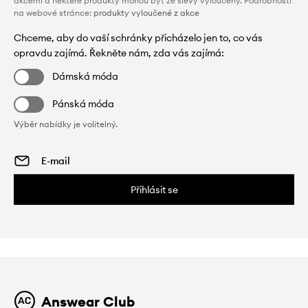
akcemi a některé produkty mohou být ze slevy vyloučeny. Podrobnosti
na webové stránce:
produkty vyloučené z akce
Chceme, aby do vaší schránky přicházelo jen to, co vás
opravdu zajímá. Řekněte nám, zda vás zajímá:
Dámská móda
Pánská móda
Výběr nabídky je volitelný.
Přihlásit se
Answear Club