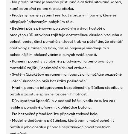
- Na přední straně je snadno přístupná elastická síťovaná kapsa,
která se zapíná na praktickou přezku.
- Prodyšný nosný systém FreeFloat s pružnými panely, které se
přizpůsobí přirozeným pohybům těla.
- Bederní pás s pěnovým polstrováním o dvojí hustotě a
prodyšnou 3D síťovinou zajišťuje dostatečnou cirkulaci vzduchu v
oblasti beder, čímž pomáhá snižovat tlak na páteř tím, že přenáší
část váhy z ramen na boky, což se projevuje snadnějším a
pohodlnějším překonáváním dlouhých vzdáleností.
- Ramenní popruhy vyrobené z prodyšných a perforovaných
materiálů zajišťují optimální cirkulaci vzduchu.
- Systém QuickStow na ramenních popruzích umožňuje bezpečné
uložení slunečních brýlí bez rizika poškrábání.
- Hrudní popruh s integrovanou bezpečnostní píšťalkou stabilizuje
batoh a zajišťuje správné rozložení hmotnosti.
- Díky systému SpeedClip v podobě háčku vedle vaku lze vak
rychle a pohodlně připevnit k přihrádce batohu.
- Pro bezpečné přenášení lze připevnit trekové hole.
- Model je dodáván s pláštěnkou, která vám umožní ochránit
batoh a jeho obsah v případě nepříznivých povětrnostních
podmínek.