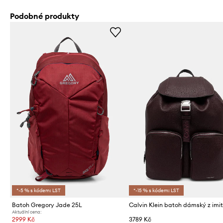
Podobné produkty
*-5 % s kódem: LST
*-15 % s kódem: LST
Batoh Gregory Jade 25L
Aktuální cena:
2999 Kč
3789 Kč