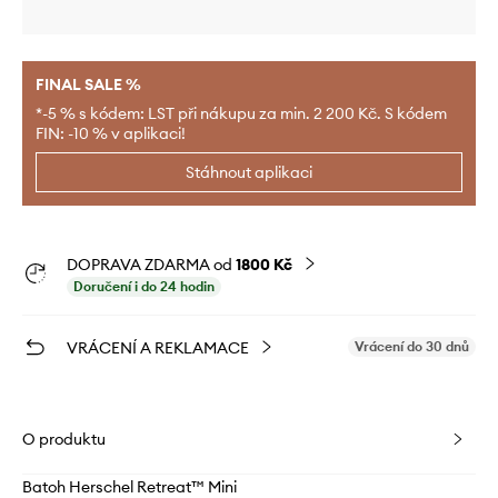
FINAL SALE %
*-5 % s kódem: LST při nákupu za min. 2 200 Kč. S kódem
FIN: -10 % v aplikaci!
Stáhnout aplikaci
DOPRAVA ZDARMA od
1800 Kč
Doručení i do 24 hodin
VRÁCENÍ A REKLAMACE
Vrácení do 30 dnů
O produktu
Batoh Herschel Retreat™ Mini