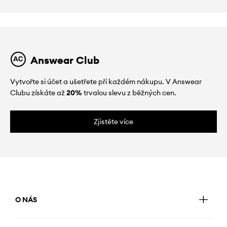
Answear Club
Vytvořte si účet a ušetřete při každém nákupu. V Answear
Clubu získáte až
20%
trvalou slevu z běžných cen.
Zjistěte více
O NÁS