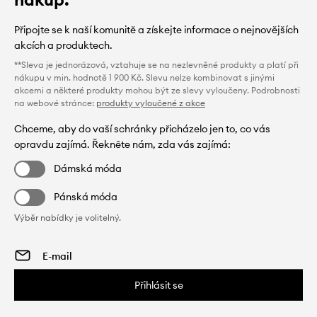
Připojte se k naší komunitě a získejte informace o nejnovějších
akcích a produktech.
**Sleva je jednorázová, vztahuje se na nezlevněné produkty a platí při
nákupu v min. hodnotě 1 900 Kč. Slevu nelze kombinovat s jinými
akcemi a některé produkty mohou být ze slevy vyloučeny. Podrobnosti
na webové stránce:
produkty vyloučené z akce
Chceme, aby do vaší schránky přicházelo jen to, co vás
opravdu zajímá. Řekněte nám, zda vás zajímá:
Dámská móda
Pánská móda
Výběr nabídky je volitelný.
Přihlásit se