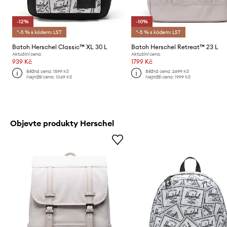
-12%
-10%
*-5 % s kódem: LST
*-5 % s kódem: LST
Batoh Herschel Classic™ XL 30 L
Batoh Herschel Retreat™ 23 L
Aktuální cena:
Aktuální cena:
939 Kč
1799 Kč
Běžná cena:
1599 Kč
Běžná cena:
2699 Kč
Nejnižší cena:
1069 Kč
Nejnižší cena:
1999 Kč
Objevte produkty Herschel