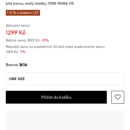
bílá barva, malý, hladký, 11398-05456-OS
*-5 % s kódem: LST
Aktuální cena:
1299 Kč
Běžná cena:
1899 Kč
-31%
Nejnižší cena za posledních 30 dnů před poskytnutím slevy:
1399 Kč
 -7%
Barva:
bílá
ONE SIZE
Přidat do košíku