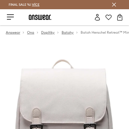
FINAL SALE %!
VÍCE
Ušetřete s Answear Club
Answear
Ona
Doplňky
Batohy
Batoh Herschel Retreat™ Min