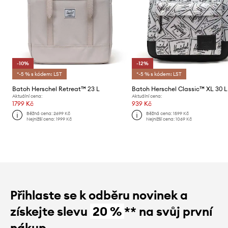
-10%
-12%
*-5 % s kódem: LST
*-5 % s kódem: LST
Batoh Herschel Retreat™ 23 L
Batoh Herschel Classic™ XL 30 L
Aktuální cena:
Aktuální cena:
1799 Kč
939 Kč
Běžná cena:
2699 Kč
Běžná cena:
1599 Kč
Nejnižší cena:
1999 Kč
Nejnižší cena:
1069 Kč
Přihlaste se k odběru novinek a
získejte slevu
20 %
** na svůj první
nákup.