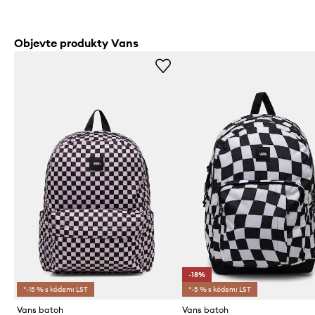
Objevte produkty Vans
-18%
*-15 % s kódem: LST
*-5 % s kódem: LST
Vans batoh
Vans batoh