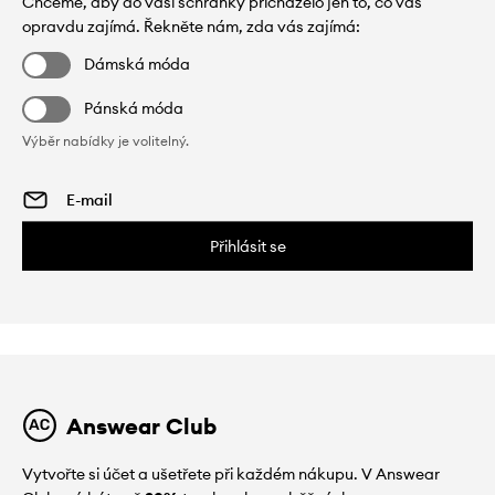
Chceme, aby do vaší schránky přicházelo jen to, co vás
opravdu zajímá. Řekněte nám, zda vás zajímá:
Dámská móda
Pánská móda
Výběr nabídky je volitelný.
Přihlásit se
Answear Club
Vytvořte si účet a ušetřete při každém nákupu. V Answear