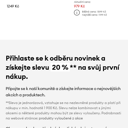
Aktuální cena:
1249 Kč
979 Kč
Běžná cena:
1599 Kč
Nejnižší cena:
1199 Kč
Přihlaste se k odběru novinek a
získejte slevu
20 %
** na svůj první
nákup.
Připojte se k naší komunitě a získejte informace o nejnovějších
akcích a produktech.
**Sleva je jednorázová, vztahuje se na nezlevněné produkty a platí při
nákupu v min. hodnotě 1 900 Kč. Slevu nelze kombinovat s jinými
akcemi a některé produkty mohou být ze slevy vyloučeny. Podrobnosti
na webové stránce:
produkty vyloučené z akce