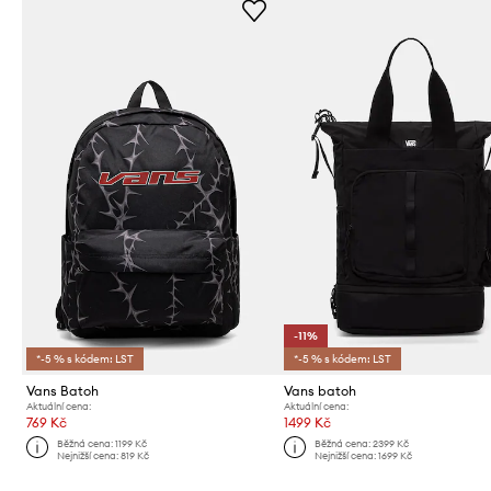
-11%
*-5 % s kódem: LST
*-5 % s kódem: LST
Vans Batoh
Vans batoh
Aktuální cena:
Aktuální cena:
769 Kč
1499 Kč
Běžná cena:
1199 Kč
Běžná cena:
2399 Kč
Nejnižší cena:
819 Kč
Nejnižší cena:
1699 Kč