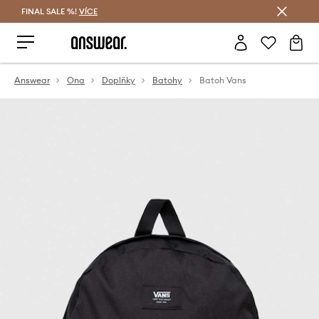
FINAL SALE %!
VÍCE
Ušetřete s Answear Club
Answear
Ona
Doplňky
Batohy
Batoh Vans