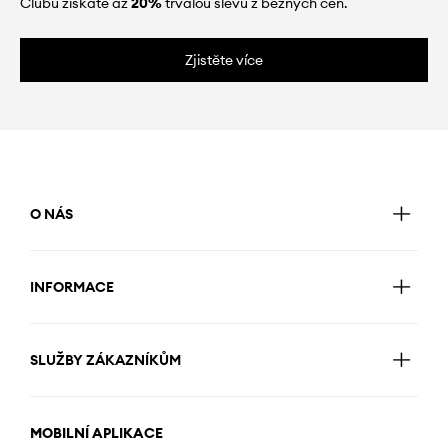
Clubu získáte až
20%
trvalou slevu z běžných cen.
Zjistěte více
O NÁS
INFORMACE
SLUŽBY ZÁKAZNÍKŮM
MOBILNÍ APLIKACE