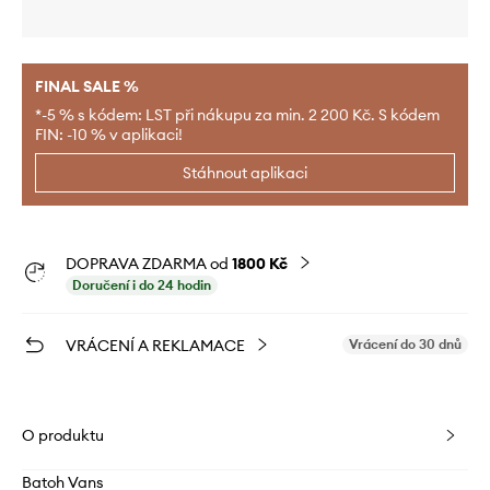
FINAL SALE %
*-5 % s kódem: LST při nákupu za min. 2 200 Kč. S kódem
FIN: -10 % v aplikaci!
Stáhnout aplikaci
DOPRAVA ZDARMA od
1800 Kč
Doručení i do 24 hodin
VRÁCENÍ A REKLAMACE
Vrácení do 30 dnů
O produktu
Batoh Vans