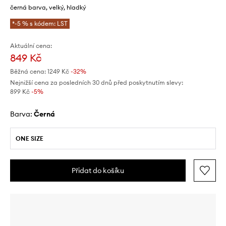
černá barva, velký, hladký
*-5 % s kódem: LST
Aktuální cena:
849 Kč
Běžná cena:
1249 Kč
-32%
Nejnižší cena za posledních 30 dnů před poskytnutím slevy:
899 Kč
 -5%
Barva:
černá
ONE SIZE
Přidat do košíku