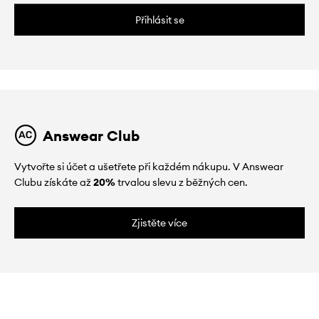
Přihlásit se
Answear Club
Vytvořte si účet a ušetřete při každém nákupu. V Answear
Clubu získáte až
20%
trvalou slevu z běžných cen.
Zjistěte více