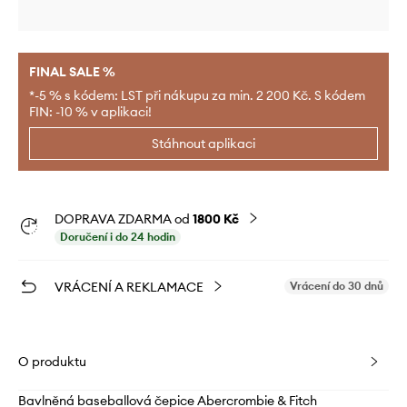
FINAL SALE %
*-5 % s kódem: LST při nákupu za min. 2 200 Kč. S kódem
FIN: -10 % v aplikaci!
Stáhnout aplikaci
DOPRAVA ZDARMA od
1800 Kč
Doručení i do 24 hodin
VRÁCENÍ A REKLAMACE
Vrácení do 30 dnů
O produktu
Bavlněná baseballová čepice Abercrombie & Fitch