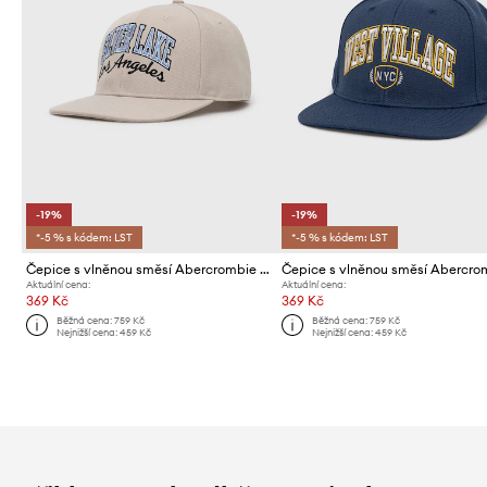
-19%
-19%
*-5 % s kódem: LST
*-5 % s kódem: LST
Čepice s vlněnou směsí Abercrombie & Fitch
Aktuální cena:
Aktuální cena:
369 Kč
369 Kč
Běžná cena:
759 Kč
Běžná cena:
759 Kč
Nejnižší cena:
459 Kč
Nejnižší cena:
459 Kč