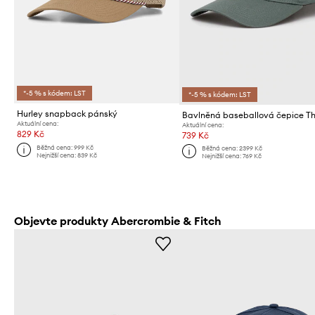
*-5 % s kódem: LST
*-5 % s kódem: LST
Hurley snapback pánský
Aktuální cena:
Aktuální cena:
829 Kč
739 Kč
Běžná cena:
999 Kč
Běžná cena:
2399 Kč
Nejnižší cena:
839 Kč
Nejnižší cena:
769 Kč
Objevte produkty Abercrombie & Fitch