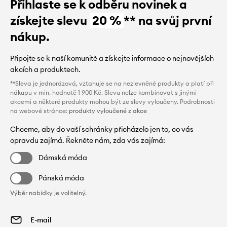
Přihlaste se k odběru novinek a
získejte slevu
20 %
** na svůj první
nákup.
Připojte se k naší komunitě a získejte informace o nejnovějších
akcích a produktech.
**Sleva je jednorázová, vztahuje se na nezlevněné produkty a platí při
nákupu v min. hodnotě 1 900 Kč. Slevu nelze kombinovat s jinými
akcemi a některé produkty mohou být ze slevy vyloučeny. Podrobnosti
na webové stránce:
produkty vyloučené z akce
Chceme, aby do vaší schránky přicházelo jen to, co vás
opravdu zajímá. Řekněte nám, zda vás zajímá:
Dámská móda
Pánská móda
Výběr nabídky je volitelný.