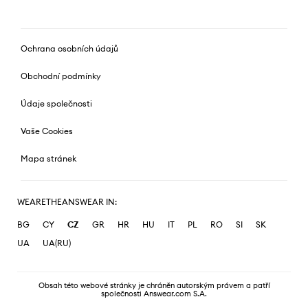
Ochrana osobních údajů
Obchodní podmínky
Údaje společnosti
Vaše Cookies
Mapa stránek
WEARETHEANSWEAR IN:
BG
CY
CZ
GR
HR
HU
IT
PL
RO
SI
SK
UA
UA(RU)
Obsah této webové stránky je chráněn autorským právem a patří
společnosti Answear.com S.A.