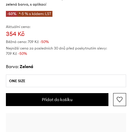
zelená barva, s aplikací
-50%
*-5 % s kódem: LST
Aktuální cena:
354 Kč
Běžná cena:
709 Kč
-50%
Nejnižší cena za posledních 30 dnů před poskytnutím slevy:
709 Kč
 -50%
Barva:
zelená
ONE SIZE
Přidat do košíku