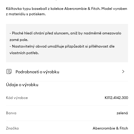
Kšiltovka typu baseball z kolekce Abercrombie & Fitch. Model vyroben
z materiálu s potiskem.
- Ploché hledí chrání před sluncem, aniž by nadměrně omezovalo
zorné pole.
- Nastavitelný obvod umožňuje přizpůsobit si přiléhavost dle
vlastních potřeb.
Podrobnosti o výrobku
Údaje o výrobku
Kód výrobce
KI112.4142.300
Barva
zelená
Značka
Abercrombie & Fitch