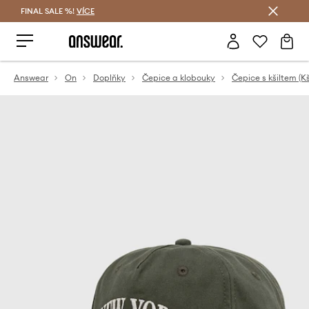
FINAL SALE %!
VÍCE
Ušetřete s Answear Club
Answear
On
Doplňky
Čepice a klobouky
Čepice s kšiltem (Kš