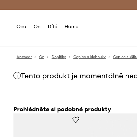
Premium Fashion Benefits
Doručení a vr
Ona
On
Dítě
Home
Answear
On
Doplňky
Čepice a klobouky
Čepice s kšilt
Tento produkt je momentálně ne
Prohlédněte si podobné produkty