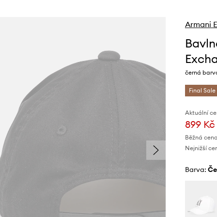
Armani 
Bavln
Exch
černá barva
Final Sale
Aktuální ce
899 Kč
Běžná cena
Nejnižší ce
Barva:
č