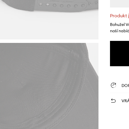
Produkt 
Bohužel V
naší nabí
DO
VRÁ