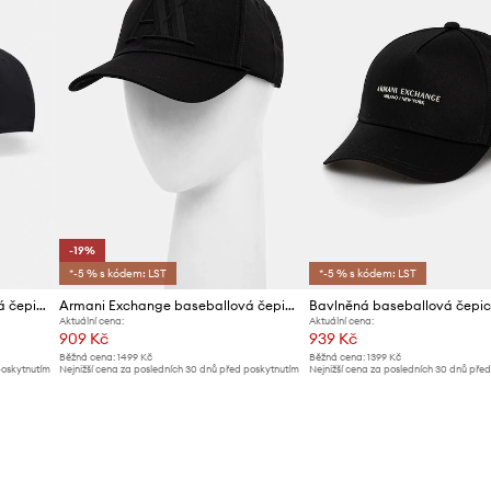
-19%
*-5 % s kódem: LST
*-5 % s kódem: LST
Armani Exchange baseballová čepice pánská bavlněná
Armani Exchange baseballová čepice pánská
Aktuální cena:
Aktuální cena:
909 Kč
939 Kč
Běžná cena:
1499 Kč
Běžná cena:
1399 Kč
poskytnutím
Nejnižší cena za posledních 30 dnů před poskytnutím
Nejnižší cena za posledních 30 dnů pře
slevy:
1129 Kč
slevy:
999 Kč