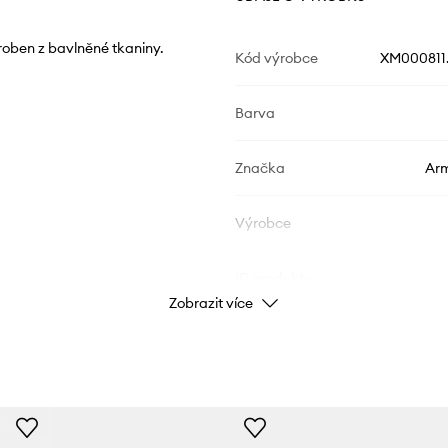
roben z bavlněné tkaniny.
Kód výrobce
XM000811
Barva
Značka
Arm
Výrobce
ID produktu
Zobrazit více