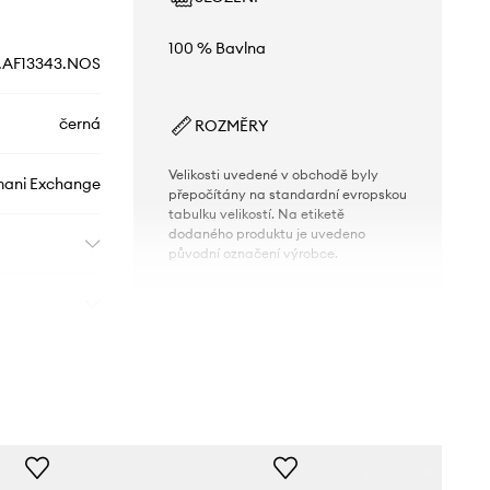
100 % Bavlna
.AF13343.NOS
černá
ROZMĚRY
Velikosti uvedené v obchodě byly
ani Exchange
přepočítány na standardní evropskou
tabulku velikostí. Na etiketě
dodaného produktu je uvedeno
původní označení výrobce.