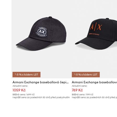
*-5 % s kódem: LST
*-5 % s kódem: LST
Armani Exchange baseballová čepice pánská bavlněná
Aktuální cena:
Aktuální cena:
1059 Kč
769 Kč
Běžná cena:
1699 Kč
Běžná cena:
1199 Kč
Nejnižší cena za posledních 30 dnů před poskytnutím
Nejnižší cena za posledních 30 dnů před 
slevy:
1129 Kč
slevy:
809 Kč