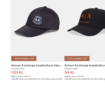
*-5 % s kódem: LST
*-5 % s kódem: LST
Armani Exchange baseballová čepice pánská bavlněná
Aktuální cena:
Aktuální cena:
1059 Kč
769 Kč
Běžná cena:
1699 Kč
Běžná cena:
1199 Kč
Nejnižší cena za posledních 30 dnů před poskytnutím
Nejnižší cena za posledních 30 dnů před 
slevy:
1129 Kč
slevy:
809 Kč