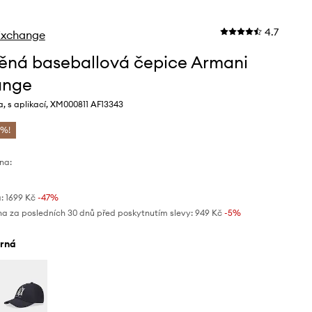
4.7
Exchange
ěná baseballová čepice Armani
ange
, s aplikací, XM000811 AF13343
 %!
na:
:
1699 Kč
-47%
na za posledních 30 dnů před poskytnutím slevy:
949 Kč
 -5%
erná