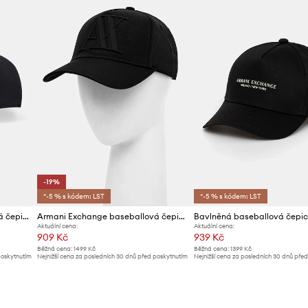
-19%
*-5 % s kódem: LST
*-5 % s kódem: LST
Armani Exchange baseballová čepice pánská bavlněná
Armani Exchange baseballová čepice pánská
Aktuální cena:
Aktuální cena:
909 Kč
939 Kč
Běžná cena:
1499 Kč
Běžná cena:
1399 Kč
poskytnutím
Nejnižší cena za posledních 30 dnů před poskytnutím
Nejnižší cena za posledních 30 dnů pře
slevy:
1129 Kč
slevy:
999 Kč