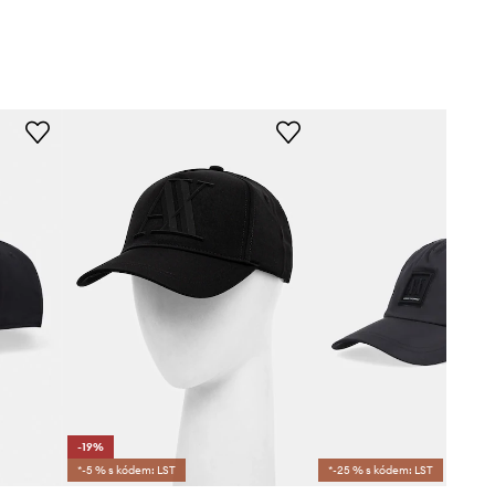
-19%
*-5 % s kódem: LST
*-25 % s kódem: LST