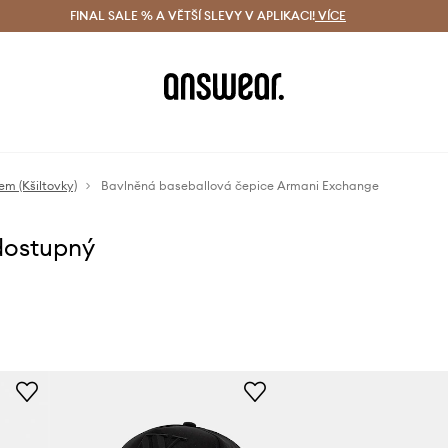
ácení zdarma (od 1800 Kč)
FINAL SALE % A VĚTŠÍ SLEVY V APLIKACI!
Doručení i do 24 h
VÍCE
Ušetřete s 
em (Kšiltovky)
Bavlněná baseballová čepice Armani Exchange
dostupný