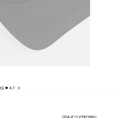
tů
4.7
3
ÚDAJE O VÝROBKU