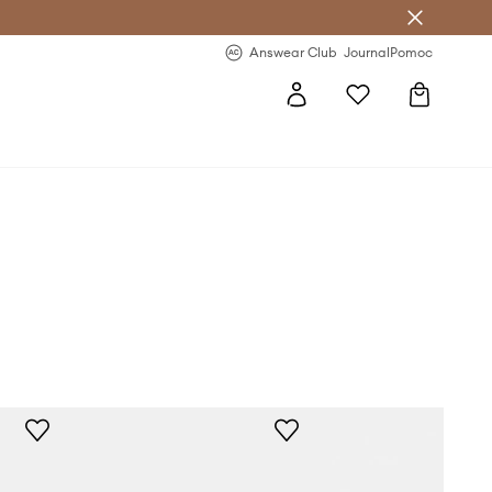
Answear Club
- 20 % na první objednávku
Answear Club
Journal
Pomoc