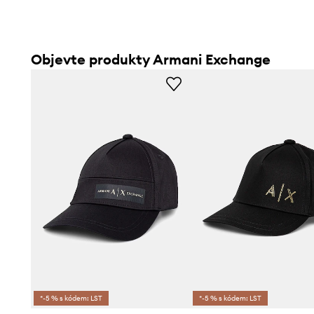
Objevte produkty Armani Exchange
*-5 % s kódem: LST
*-5 % s kódem: LST