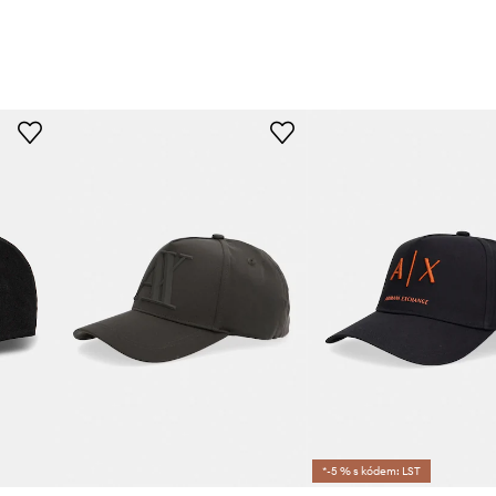
*-5 % s kódem: LST