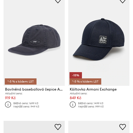
-15%
*-5 % s kódem: LST
*-5 % s kódem: LST
Bavlněná baseballová čepice Armani Exchange
Kšiltovka Armani Exchange
Aktuální cena:
Aktuální cena:
919 Kč
849 Kč
Běžná cena:
1699 Kč
Běžná cena:
1499 Kč
Nejnižší cena:
949 Kč
Nejnižší cena:
999 Kč