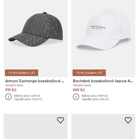
*-5 % s kódem: LST
*-5 % s kódem: LST
Armani Exchange baseballová čepice pánská bavlněná
Bavlněná baseballová čepice Armani Exchange
Aktuální cena:
Aktuální cena:
919 Kč
849 Kč
Běžná cena:
1699 Kč
Běžná cena:
1399 Kč
Nejnižší cena:
1009 Kč
Nejnižší cena:
909 Kč