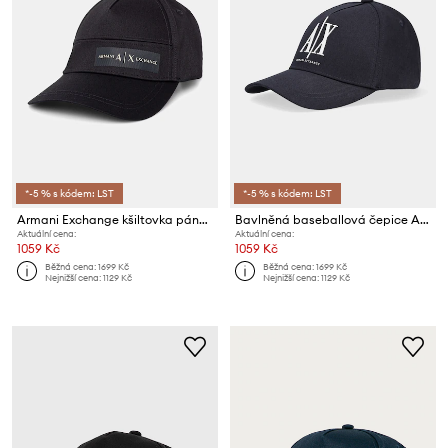
*-5 % s kódem: LST
*-5 % s kódem: LST
Armani Exchange kšiltovka pánská bavlněná
Bavlněná baseballová čepice Armani Exchange
Aktuální cena:
Aktuální cena:
1059 Kč
1059 Kč
Běžná cena:
1699 Kč
Běžná cena:
1699 Kč
Nejnižší cena:
1129 Kč
Nejnižší cena:
1129 Kč