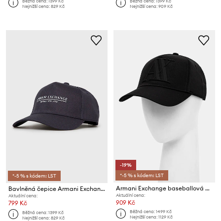
Běžná cena:
1399 Kč
Běžná cena:
1399 Kč
Nejnižší cena:
829 Kč
Nejnižší cena:
909 Kč
-19%
*-5 % s kódem: LST
*-5 % s kódem: LST
Armani Exchange baseballová čepice pánská
Bavlněná čepice Armani Exchange
Aktuální cena:
Aktuální cena:
909 Kč
799 Kč
Běžná cena:
1499 Kč
Běžná cena:
1399 Kč
Nejnižší cena:
1129 Kč
Nejnižší cena:
829 Kč