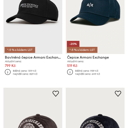
-20%
*-5 % s kódem: LST
*-5 % s kódem: LST
Bavlněná čepice Armani Exchange
Čepice Armani Exchange
Aktuální cena:
Aktuální cena:
799 Kč
519 Kč
Běžná cena:
1319 Kč
Běžná cena:
939 Kč
Nejnižší cena:
829 Kč
Nejnižší cena:
649 Kč