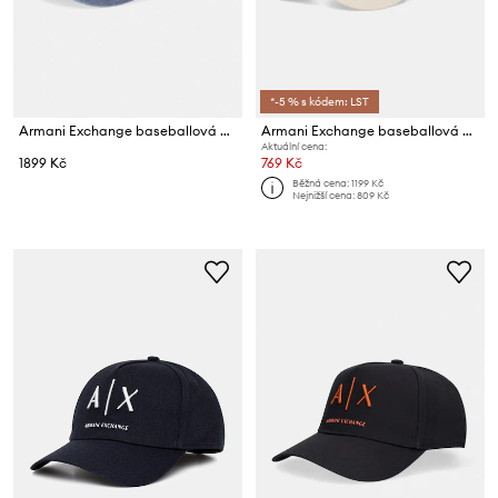
*-5 % s kódem: LST
Armani Exchange baseballová čepice pánská bavlněná
Armani Exchange baseballová čepice pánská bavlněná
Aktuální cena:
1899 Kč
769 Kč
Běžná cena:
1199 Kč
Nejnižší cena:
809 Kč