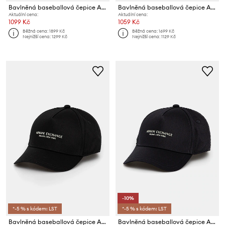
Bavlněná baseballová čepice Armani Exchange
Bavlněná baseballová čepice Armani Exchange
Aktuální cena:
Aktuální cena:
1099 Kč
1059 Kč
Běžná cena:
1899 Kč
Běžná cena:
1699 Kč
Nejnižší cena:
1299 Kč
Nejnižší cena:
1129 Kč
-10%
*-5 % s kódem: LST
*-5 % s kódem: LST
Bavlněná baseballová čepice Armani Exchange
Bavlněná baseballová čepice Armani Exchange