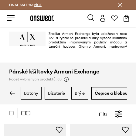
FINAL SALE %!
VÍCE
Ušetřete s Answear Club
Značka Armani Exchange byla založena v roce
1991 a rychle se proslavila díky vysoce kvalitním
produktům inspirovaným pouliční módou a
taneční hudbou. Giorgio Armani, inspirovaný
myšlenkami z života metropole, chtěl vytvořit značku, která zachycuje
ducha města. Značka Armani Exchange se stala symbolem "městského
stylu".
Pánské kšiltovky Armani Exchange
Počet vybraných produktů: 53
batohy
bižuterie
brýle
čepice a klobouky
Filtr