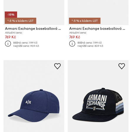
-15%
*-5 % s kódem: LST
*-5 % s kódem: LST
Armani Exchange baseballová čepice pánská bavlněná
Armani Exchange baseballová čepice pánská bavlněná
Aktuální cena:
Aktuální cena:
769 Kč
769 Kč
Běžná cena:
1199 Kč
Běžná cena:
1199 Kč
Nejnižší cena:
909 Kč
Nejnižší cena:
809 Kč