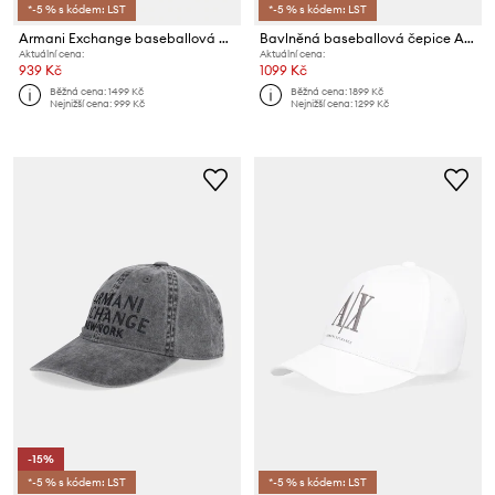
*-5 % s kódem: LST
*-5 % s kódem: LST
Armani Exchange baseballová čepice pánská bavlněná
Bavlněná baseballová čepice Armani Exchange
Aktuální cena:
Aktuální cena:
939 Kč
1099 Kč
Běžná cena:
1499 Kč
Běžná cena:
1899 Kč
Nejnižší cena:
999 Kč
Nejnižší cena:
1299 Kč
-15%
*-5 % s kódem: LST
*-5 % s kódem: LST