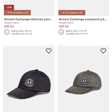
-11%
*-5 % s kódem: LST
*-5 % s kódem: LST
Armani Exchange kšiltovka pánská bavlněná
Armani Exchange snapback pánský
Aktuální cena:
Aktuální cena:
549 Kč
1129 Kč
Běžná cena:
939 Kč
Běžná cena:
1799 Kč
Nejnižší cena:
619 Kč
Nejnižší cena:
1199 Kč