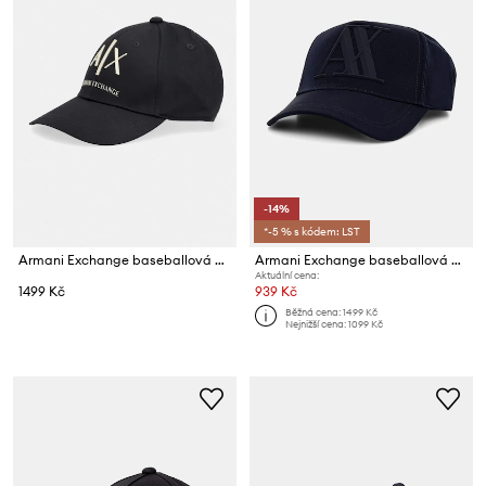
-14%
*-5 % s kódem: LST
Armani Exchange baseballová čepice pánská bavlněná
Armani Exchange baseballová čepice pánská
Aktuální cena:
1499 Kč
939 Kč
Běžná cena:
1499 Kč
Nejnižší cena:
1099 Kč