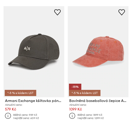
-15%
*-5 % s kódem: LST
*-5 % s kódem: LST
Armani Exchange kšiltovka pánská bavlněná
Bavlněná baseballová čepice Armani Exchange
Aktuální cena:
Aktuální cena:
579 Kč
1099 Kč
Běžná cena:
939 Kč
Běžná cena:
1899 Kč
Nejnižší cena:
609 Kč
Nejnižší cena:
1299 Kč