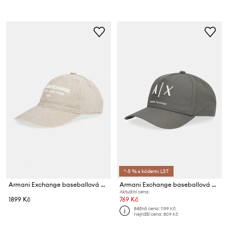
*-5 % s kódem: LST
Armani Exchange baseballová čepice pánská bavlněná
Armani Exchange baseballová čepice pánská bavlněná
Aktuální cena:
1899 Kč
769 Kč
Běžná cena:
1199 Kč
Nejnižší cena:
809 Kč