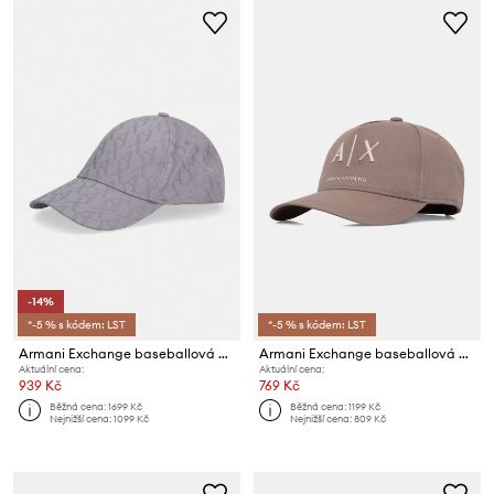
-14%
*-5 % s kódem: LST
*-5 % s kódem: LST
Armani Exchange baseballová čepice pánská bavlněná
Armani Exchange baseballová čepice pánská bavlněná
Aktuální cena:
Aktuální cena:
939 Kč
769 Kč
Běžná cena:
1699 Kč
Běžná cena:
1199 Kč
Nejnižší cena:
1099 Kč
Nejnižší cena:
809 Kč