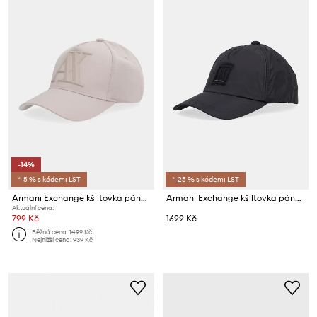
-14%
*-5 % s kódem: LST
*-25 % s kódem: LST
Armani Exchange kšiltovka pánská
Armani Exchange kšiltovka pánská
Aktuální cena:
799 Kč
1699 Kč
Běžná cena:
1499 Kč
Nejnižší cena:
939 Kč