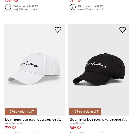
1059 Kč
769 Kč
Běžná cena:
1699 Kč
Běžná cena:
1499 Kč
Nejnižší cena:
1129 Kč
Nejnižší cena:
799 Kč
*-5 % s kódem: LST
*-5 % s kódem: LST
Bavlněná baseballová čepice Armani Exchange
Bavlněná baseballová čepice Armani Exchange
Aktuální cena:
Aktuální cena:
799 Kč
849 Kč