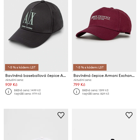
*-5 % s kódem: LST
*-5 % s kódem: LST
Bavlněná baseballová čepice Armani Exchange
Bavlněná čepice Armani Exchange
Aktuální cena:
Aktuální cena:
909 Kč
799 Kč
Běžná cena:
1499 Kč
Běžná cena:
1399 Kč
Nejnižší cena:
979 Kč
Nejnižší cena:
829 Kč