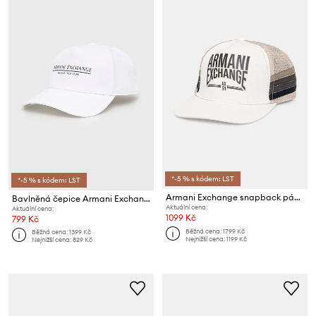
*-5 % s kódem: LST
*-5 % s kódem: LST
Armani Exchange snapback pánský
Bavlněná čepice Armani Exchange
Aktuální cena:
Aktuální cena:
1099 Kč
799 Kč
Běžná cena:
1799 Kč
Běžná cena:
1399 Kč
Nejnižší cena:
1199 Kč
Nejnižší cena:
829 Kč