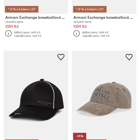
*-5 % s kódem: LST
*-5 % s kódem: LST
Armani Exchange baseballová čepice pánská bavlněná
Armani Exchange baseballová čepice pánská bavlněná
Aktuální cena:
Aktuální cena:
1059 Kč
1059 Kč
Běžná cena:
1699 Kč
Běžná cena:
1699 Kč
Nejnižší cena:
1129 Kč
Nejnižší cena:
1129 Kč
-15%