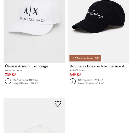
*-5 % s kódem: LST
Čepice Armani Exchange
Bavlněná baseballová čepice Armani Exchange
Aktuální cena:
Aktuální cena:
709 Kč
849 Kč
Běžná cena:
1199 Kč
Běžná cena:
1399 Kč
Nejnižší cena:
719 Kč
Nejnižší cena:
909 Kč