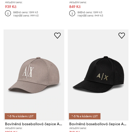
Aktuální cena:
Aktuální cena:
939 Kč
849 Kč
Běžná cena:
1399 Kč
Běžná cena:
1399 Kč
Nejnižší cena:
999 Kč
Nejnižší cena:
949 Kč
*-5 % s kódem: LST
*-5 % s kódem: LST
Bavlněná baseballová čepice Armani Exchange
Bavlněná baseballová čepice Armani Exchange
Aktuální cena:
Aktuální cena: