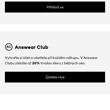
Přihlásit se
Answear Club
Vytvořte si účet a ušetřete při každém nákupu. V Answear
Clubu získáte až
20%
trvalou slevu z běžných cen.
Zjistěte více