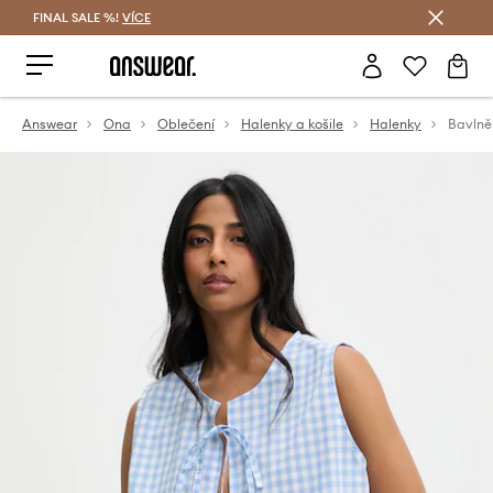
FINAL SALE %!
VÍCE
Ušetřete s Answear Club
Answear
Ona
Oblečení
Halenky a košile
Halenky
Bavlně