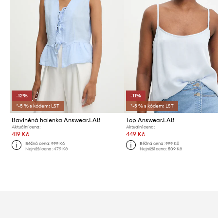
-12%
-11%
*-5 % s kódem: LST
*-5 % s kódem: LST
Bavlněná halenka Answear.LAB
Top Answear.LAB
Aktuální cena:
Aktuální cena:
419 Kč
449 Kč
Běžná cena:
999 Kč
Běžná cena:
999 Kč
Nejnižší cena:
479 Kč
Nejnižší cena:
509 Kč