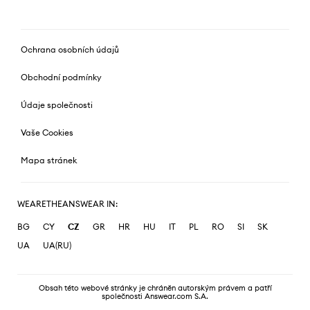
Ochrana osobních údajů
Obchodní podmínky
Údaje společnosti
Vaše Cookies
Mapa stránek
WEARETHEANSWEAR IN:
BG
CY
CZ
GR
HR
HU
IT
PL
RO
SI
SK
UA
UA(RU)
Obsah této webové stránky je chráněn autorským právem a patří
společnosti Answear.com S.A.