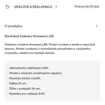
VRÁCENÍ A REKLAMACE
Vrácení do 30 dnů
O produktu
Bavlněná halenka Answear.LAB
Halenka z kolekce Answear.LAB. Model vyroben z tenké a nepružné
tkaniny. Model vyrobený z mimořádně pohodlného a vzdušného
materiálu, ideální pro teplejší období.
- Jednoduchý, neblokující střih.
- Model s vázáním umožňujícím regulaci.
- Klasický, kulatý výstřih.
- Délka: 51 cm.
- Šířka v podpaží: 56 cm.
- Rozměry pro velikost: S/M.