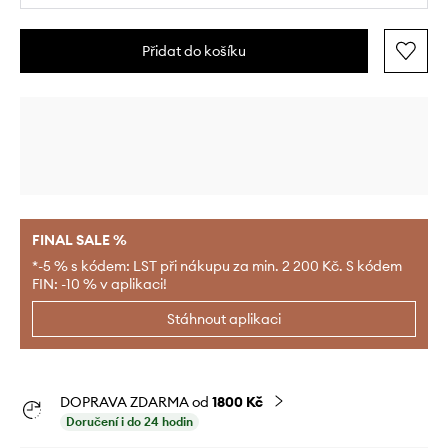
Přidat do košíku
FINAL SALE %
*-5 % s kódem: LST při nákupu za min. 2 200 Kč. S kódem
FIN: -10 % v aplikaci!
Stáhnout aplikaci
DOPRAVA ZDARMA od
1800 Kč
Doručení i do 24 hodin