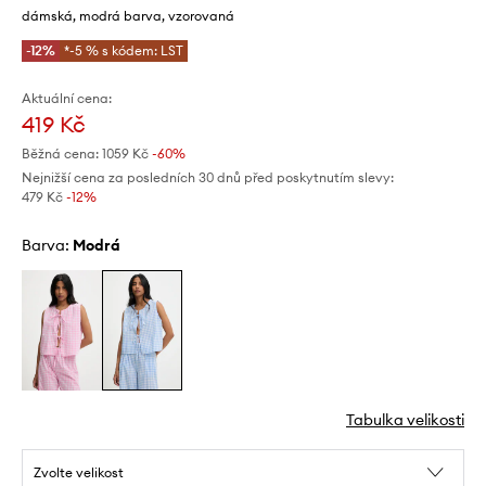
dámská, modrá barva, vzorovaná
-12%
*-5 % s kódem: LST
Aktuální cena:
419 Kč
Běžná cena:
1059 Kč
-60%
Nejnižší cena za posledních 30 dnů před poskytnutím slevy:
479 Kč
 -12%
Barva:
modrá
Tabulka velikosti
Zvolte velikost