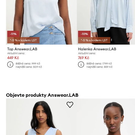
-11%
-10%
*-5 % s kódem: LST
*-5 % s kódem: LST
Top Answear.LAB
Halenka Answear.LAB
Aktuální cena:
Aktuální cena:
449 Kč
769 Kč
Běžná cena:
999 Kč
Běžná cena:
1799 Kč
Nejnižší cena:
509 Kč
Nejnižší cena:
859 Kč
Objevte produkty Answear.LAB