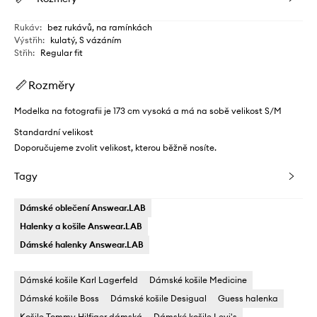
Rukáv
:
bez rukávů, na ramínkách
Výstřih
:
kulatý, S vázáním
Střih
:
Regular fit
Rozměry
Modelka na fotografii je 173 cm vysoká a má na sobě velikost S/M
Standardní velikost
Doporučujeme zvolit velikost, kterou běžně nosíte.
Tagy
Dámské oblečení Answear.LAB
Halenky a košile Answear.LAB
Dámské halenky Answear.LAB
Dámské košile Karl Lagerfeld
Dámské košile Medicine
Dámské košile Boss
Dámské košile Desigual
Guess halenka
Košile Tommy Hilfiger dámská
Dámské košile Levi's