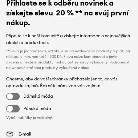
Přihlaste se k odběru novinek a
získejte slevu
20 %
** na svůj první
nákup.
Připojte se k naší komunitě a získejte informace o nejnovějších
akcích a produktech.
**Sleva je jednorázová, vztahuje se na nezlevněné produkty a platí při
nákupu v min. hodnotě 1 900 Kč. Slevu nelze kombinovat s jinými
akcemi a některé produkty mohou být ze slevy vyloučeny. Podrobnosti
na webové stránce:
produkty vyloučené z akce
Chceme, aby do vaší schránky přicházelo jen to, co vás
opravdu zajímá. Řekněte nám, zda vás zajímá:
Dámská móda
Pánská móda
Výběr nabídky je volitelný.