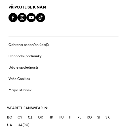
PŘIPOJTE SE K NÁM
Ochrana osobních údajů
Obchodní podmínky
Údaje společnosti
Vaše Cookies
Mapa stránek
WEARETHEANSWEAR IN:
BG
CY
CZ
GR
HR
HU
IT
PL
RO
SI
SK
UA
UA(RU)