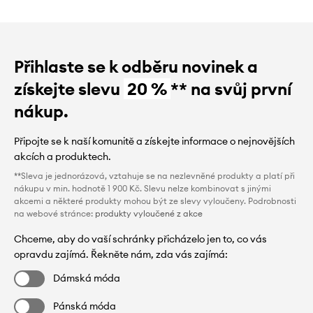
Přihlaste se k odběru novinek a
získejte slevu
20 %
** na svůj první
nákup.
Připojte se k naší komunitě a získejte informace o nejnovějších
akcích a produktech.
**Sleva je jednorázová, vztahuje se na nezlevněné produkty a platí při
nákupu v min. hodnotě 1 900 Kč. Slevu nelze kombinovat s jinými
akcemi a některé produkty mohou být ze slevy vyloučeny. Podrobnosti
na webové stránce:
produkty vyloučené z akce
Chceme, aby do vaší schránky přicházelo jen to, co vás
opravdu zajímá. Řekněte nám, zda vás zajímá:
Dámská móda
Pánská móda