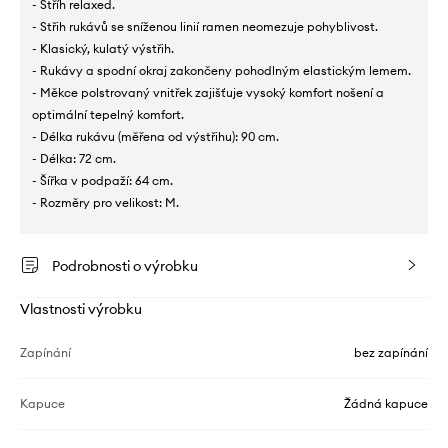
- Stříh relaxed.
- Střih rukávů se sníženou linií ramen neomezuje pohyblivost.
- Klasický, kulatý výstřih.
- Rukávy a spodní okraj zakončeny pohodlným elastickým lemem.
- Měkce polstrovaný vnitřek zajišťuje vysoký komfort nošení a
optimální tepelný komfort.
- Délka rukávu (měřena od výstřihu): 90 cm.
- Délka: 72 cm.
- Šířka v podpaží: 64 cm.
- Rozměry pro velikost: M.
Podrobnosti o výrobku
Vlastnosti výrobku
Zapínání
bez zapínání
Kapuce
Žádná kapuce