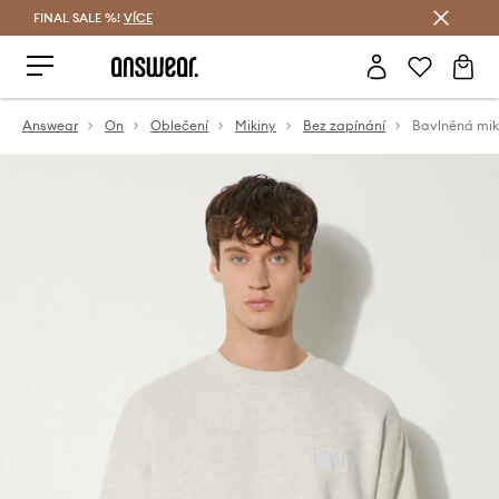
FINAL SALE %!
VÍCE
Ušetřete s Answear Club
Answear
On
Oblečení
Mikiny
Bez zapínání