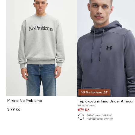
*-5 % s kódem: LST
Mikina No Problemo
Tepláková mikina Under Armour
Aktuální cena:
3199 Kč
879 Kč
Běžná cena:
1699 Kč
Nejnižší cena:
949 Kč