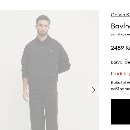
Calvin K
Bavln
pánská, če
2489 K
Barva:
č
Produkt 
Bohužel V
naší nabí