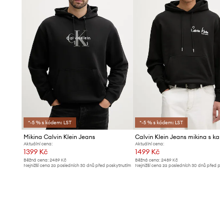
*-5 % s kódem: LST
*-5 % s kódem: LST
Mikina Calvin Klein Jeans
Aktuální cena:
Aktuální cena:
1399 Kč
1499 Kč
Běžná cena:
2489 Kč
Běžná cena:
2489 Kč
Nejnižší cena za posledních 30 dnů před poskytnutím
Nejnižší cena za posledních 30 dnů před 
slevy:
1499 Kč
slevy:
1599 Kč