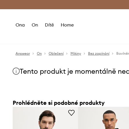
Premium Fashion Benefits
Doručení a vr
Ona
On
Dítě
Home
Answear
On
Oblečení
Mikiny
Bez zapínání
Bavlněn
Tento produkt je momentálně ne
Prohlédněte si podobné produkty