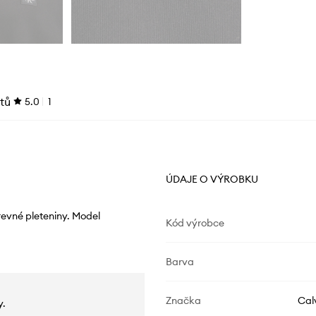
tů
5.0
1
ÚDAJE O VÝROBKU
revné pleteniny. Model
Kód výrobce
Barva
Značka
Cal
y.