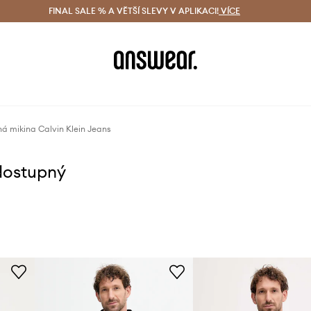
ácení zdarma (od 1800 Kč)
FINAL SALE % A VĚTŠÍ SLEVY V APLIKACI!
Doručení i do 24 h
VÍCE
Ušetřete s 
á mikina Calvin Klein Jeans
dostupný