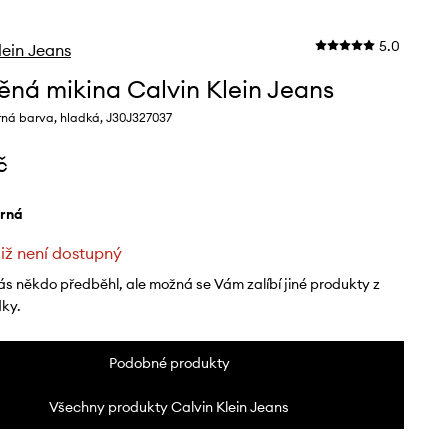
5.0
lein Jeans
ěná mikina Calvin Klein Jeans
rná barva, hladká, J30J327037
č
erná
již není dostupný
ás někdo předběhl, ale možná se Vám zalíbí jiné produkty z
dky.
Podobné produkty
Všechny produkty Calvin Klein Jeans