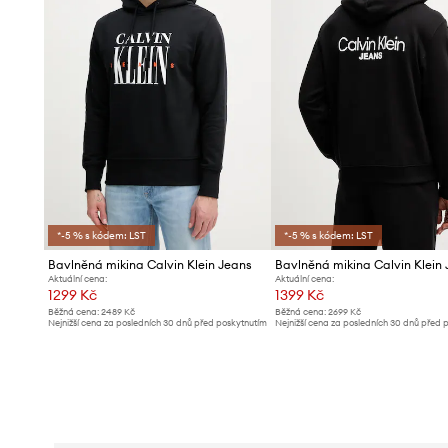
*-5 % s kódem: LST
*-5 % s kódem: LST
Bavlněná mikina Calvin Klein Jeans
Bavlněná mikina Calvin Klein
Aktuální cena:
Aktuální cena:
1299 Kč
1399 Kč
Běžná cena:
2489 Kč
Běžná cena:
2699 Kč
Nejnižší cena za posledních 30 dnů před poskytnutím
Nejnižší cena za posledních 30 dnů před 
slevy:
1379 Kč
slevy:
1499 Kč