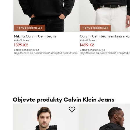
*-5 % s kódem: LST
*-5 % s kódem: LST
Mikina Calvin Klein Jeans
Aktuální cena:
Aktuální cena:
1399 Kč
1499 Kč
Běžná cena:
2489 Kč
Běžná cena:
2489 Kč
Nejnižší cena za posledních 30 dnů před poskytnutím
Nejnižší cena za posledních 30 dnů před 
slevy:
1499 Kč
slevy:
1599 Kč
Objevte produkty Calvin Klein Jeans