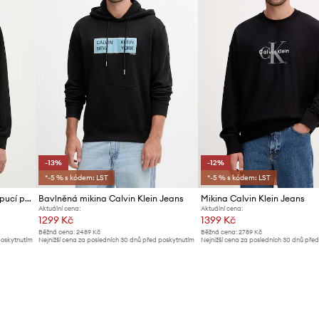
-13%
-12%
*-5 % s kódem: LST
*-5 % s kódem: LST
Calvin Klein Jeans mikina s kapucí pánská bavlněná
Bavlněná mikina Calvin Klein Jeans
Mikina Calvin Klein Jeans
Aktuální cena:
Aktuální cena:
1299 Kč
1399 Kč
Běžná cena:
2489 Kč
Běžná cena:
2789 Kč
poskytnutím
Nejnižší cena za posledních 30 dnů před poskytnutím
Nejnižší cena za posledních 30 dnů pře
slevy:
1499 Kč
slevy:
1599 Kč