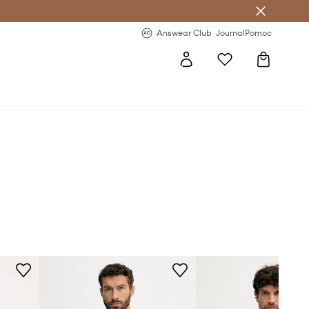
Answear Club
- 20 % na první objednávku
Answear Club
Journal
Pomoc