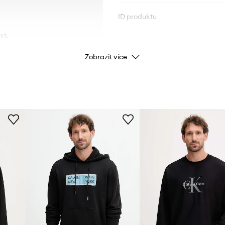
ID produktu
st.
Zobrazit více
d nepříznivými