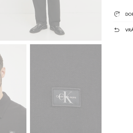
DO
VRÁ