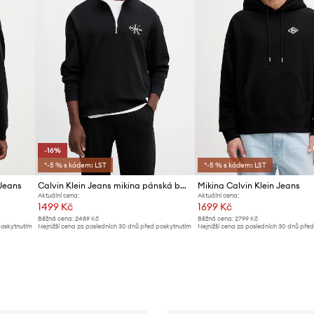
-16%
*-5 % s kódem: LST
*-5 % s kódem: LST
 Jeans
Calvin Klein Jeans mikina pánská bavlněná
Mikina Calvin Klein Jeans
Aktuální cena:
Aktuální cena:
1499 Kč
1699 Kč
Běžná cena:
2489 Kč
Běžná cena:
2799 Kč
poskytnutím
Nejnižší cena za posledních 30 dnů před poskytnutím
Nejnižší cena za posledních 30 dnů pře
slevy:
1799 Kč
slevy:
1799 Kč