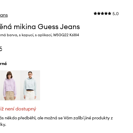
5.0
eans
ěná mikina Guess Jeans
rná barva, s kapucí, s aplikací, W5GQ22 K68I4
č
erná
již není dostupný
ás někdo předběhl, ale možná se Vám zalíbí jiné produkty z
dky.