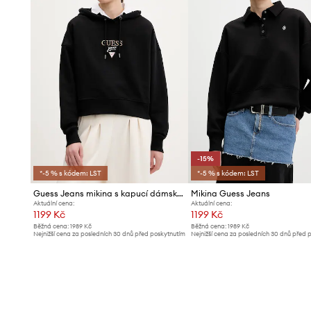
-15%
*-5 % s kódem: LST
*-5 % s kódem: LST
Guess Jeans mikina s kapucí dámská bavlněná
Mikina Guess Jeans
Aktuální cena:
Aktuální cena:
1199 Kč
1199 Kč
Běžná cena:
1989 Kč
Běžná cena:
1989 Kč
Nejnižší cena za posledních 30 dnů před poskytnutím
Nejnižší cena za posledních 30 dnů před 
slevy:
1319 Kč
slevy:
1419 Kč