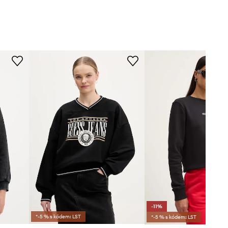
-11%
*-5 % s kódem: LST
*-5 % s kódem: LST