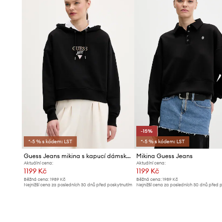
-15%
*-5 % s kódem: LST
*-5 % s kódem: LST
Guess Jeans mikina s kapucí dámská bavlněná
Mikina Guess Jeans
Aktuální cena:
Aktuální cena:
1199 Kč
1199 Kč
Běžná cena:
1989 Kč
Běžná cena:
1989 Kč
Nejnižší cena za posledních 30 dnů před poskytnutím
Nejnižší cena za posledních 30 dnů před 
slevy:
1319 Kč
slevy:
1419 Kč