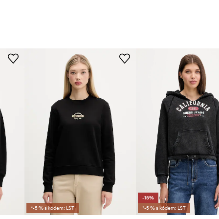
-15%
*-5 % s kódem: LST
*-5 % s kódem: LST