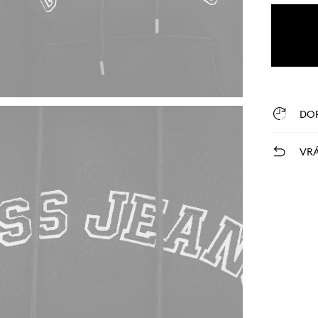
DO
VRÁ