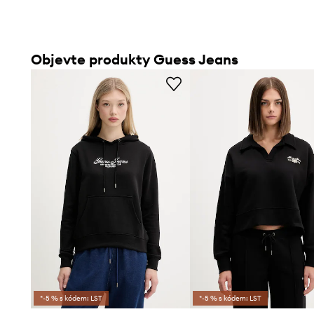
Objevte produkty Guess Jeans
*-5 % s kódem: LST
*-5 % s kódem: LST