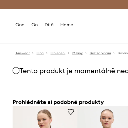
Premium Fashion Benefits
Doručení a vr
Ona
On
Dítě
Home
Answear
Ona
Oblečení
Mikiny
Bez zapínání
Bavln
Tento produkt je momentálně ne
Prohlédněte si podobné produkty