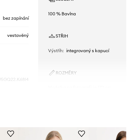
100 % Bavlna
bez zapínání
vestavěný
STŘIH
Výstřih
:
integrovaný s kapucí
ROZMĚRY
5GQ22.K68I4
Modelka na fotografii je 172 cm
vysoká a má na sobě velikost S
černá
Standardní velikost
Doporučujeme zvolit velikost, kterou
Guess Jeans
běžně nosíte.
Tabulka velikosti