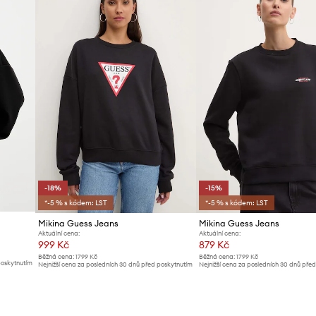
ID produktu
-18%
-15%
*-5 % s kódem: LST
*-5 % s kódem: LST
Mikina Guess Jeans
Mikina Guess Jeans
Aktuální cena:
Aktuální cena:
999 Kč
879 Kč
Běžná cena:
1799 Kč
Běžná cena:
1799 Kč
poskytnutím
Nejnižší cena za posledních 30 dnů před poskytnutím
Nejnižší cena za posledních 30 dnů pře
slevy:
1229 Kč
slevy:
1039 Kč