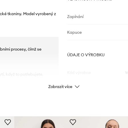
ické tkaniny. Model vyrobený z
Zapínání
Kapuce
bními procesy, čímž se
ÚDAJE O VÝROBKU
Kód výrobce
W
tí, když to potřebujete.
Zobrazit více
Barva
d nepříznivými
Značka
Výrobce