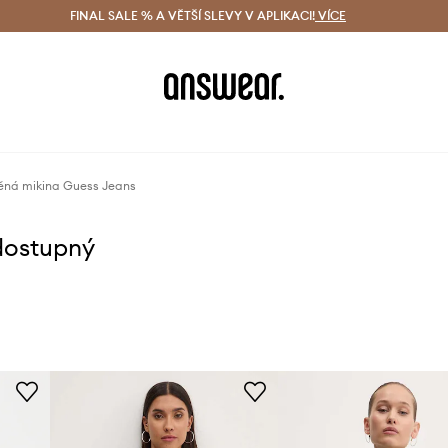
ácení zdarma (od 1800 Kč)
FINAL SALE % A VĚTŠÍ SLEVY V APLIKACI!
Doručení i do 24 h
VÍCE
Ušetřete s 
ěná mikina Guess Jeans
dostupný