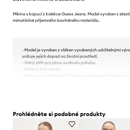
Mikina s kapucí z kolekce Guess Jeans. Model vyroben z elast
mimořádně příjemného bavlněného materiálu.
- Model je vyroben z vláken vyrobených udržitelnými výro
snižuje jejich dopad na životní prostředí.
- Volný střih pro plnou svobodu pohybu.
- Snížená linie ramen.
- Kapuce se stahovací šňůrkou poskytuje extra teplo a kry
- Vpředu praktická klokaní kapsa.
- Nášivka loga na přední straně.
- Rukávy a spodní okraj zakončené lemy pro ochranu pře
povětrnostními podmínkami.
- Délka: 49 cm.
Prohlédněte si podobné produkty
- Šířka v podpaží: 52 cm.
- Rozměry pro velikost: S.