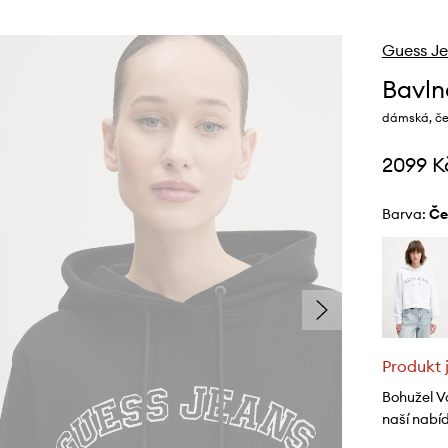
Guess J
Bavln
dámská, če
2099 K
Barva:
č
Produkt 
Bohužel V
naší nabí