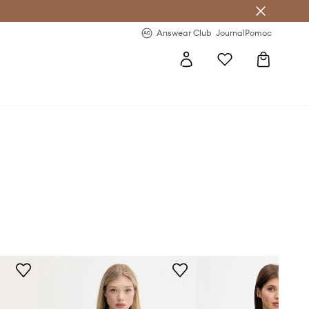
Answear Club
- 20 % na první objednávku
Answear Club
Journal
Pomoc