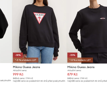
-18%
-15%
*-5 % s kódem: LST
*-5 % s kódem: LST
Mikina Guess Jeans
Mikina Guess Jeans
Aktuální cena:
Aktuální cena:
999 Kč
879 Kč
Běžná cena:
1799 Kč
Běžná cena:
1799 Kč
poskytnutím
Nejnižší cena za posledních 30 dnů před poskytnutím
Nejnižší cena za posledních 30 dnů pře
slevy:
1229 Kč
slevy:
1039 Kč