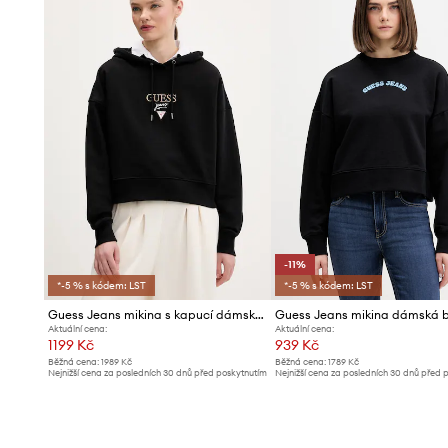
-11%
*-5 % s kódem: LST
*-5 % s kódem: LST
Guess Jeans mikina s kapucí dámská bavlněná
Aktuální cena:
Aktuální cena:
1199 Kč
939 Kč
Běžná cena:
1989 Kč
Běžná cena:
1789 Kč
Nejnižší cena za posledních 30 dnů před poskytnutím
Nejnižší cena za posledních 30 dnů před 
slevy:
1319 Kč
slevy:
1059 Kč