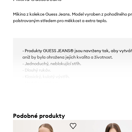
Mikina z kolekce Guess Jeans. Model vyroben z pohodlného p
polstrovaným středem pro měkkost a extra teplo.
- Produkty GUESS JEANS® jsou navrženy tak, aby vytvá
aniž by byla ohrožena jejich kvalita a životnost.
- Jednoduchý, neblokující střih.
- Dlouhý rukáv.
- Klasický, kulatý výstřih.
- Model s potiskem.
- Rukávy a spodní okraj zakončeny pohodlným elastick
- Měkce polstrovaný střed zvyšuje komfort používání.
- Délka rukávu: 62 cm.
- Délka: 58 cm.
Podobné produkty
- Šířka v podpaží: 53 cm.
- Rozměry pro velikost: S.