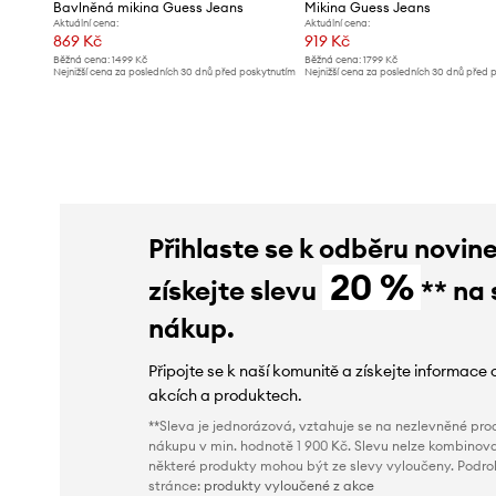
Bavlněná mikina Guess Jeans
Mikina Guess Jeans
Aktuální cena:
Aktuální cena:
869 Kč
919 Kč
Běžná cena:
1499 Kč
Běžná cena:
1799 Kč
Nejnižší cena za posledních 30 dnů před poskytnutím
Nejnižší cena za posledních 30 dnů před 
slevy:
919 Kč
slevy:
1009 Kč
Přihlaste se k odběru novin
20 %
získejte slevu
** na 
nákup.
Připojte se k naší komunitě a získejte informace 
akcích a produktech.
**Sleva je jednorázová, vztahuje se na nezlevněné prod
nákupu v min. hodnotě 1 900 Kč. Slevu nelze kombinova
některé produkty mohou být ze slevy vyloučeny. Podr
stránce:
produkty vyloučené z akce