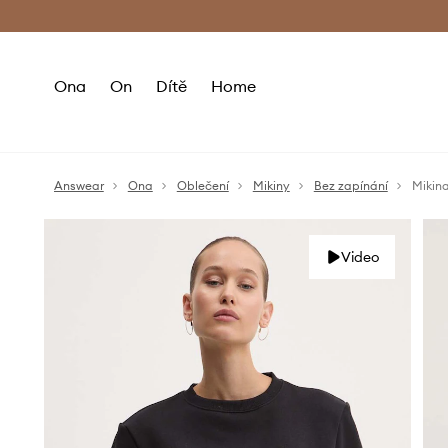
Premium Fashion Benefits
Doručení a vr
Ona
On
Dítě
Home
Answear
Ona
Oblečení
Mikiny
Bez zapínání
Mikin
Video