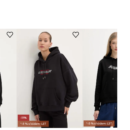
-11%
*-5 % s kódem: LST
*-5 % s kódem: LST