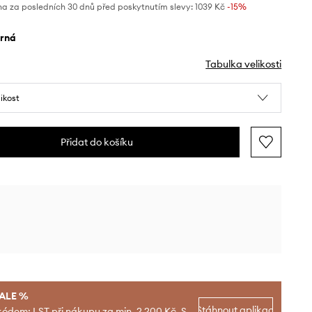
na za posledních 30 dnů před poskytnutím slevy:
1039 Kč
 -15%
erná
Tabulka velikosti
likost
Přidat do košíku
SALE %
Stáhnout aplikaci
kódem: LST při nákupu za min. 2 200 Kč. S