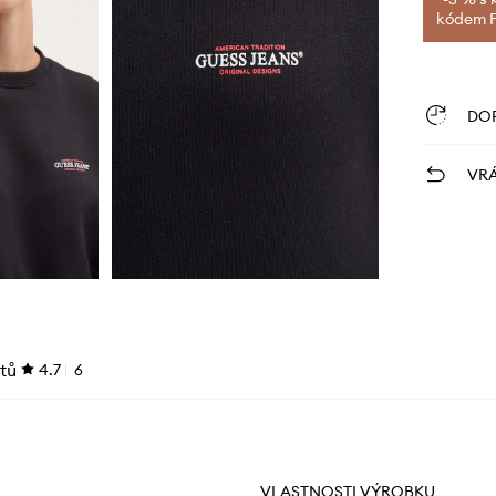
kódem FI
DO
VRÁ
tů
4.7
6
VLASTNOSTI VÝROBKU