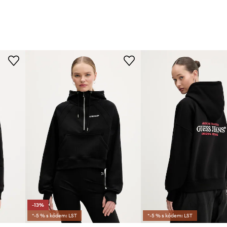
-13%
*-5 % s kódem: LST
*-5 % s kódem: LST