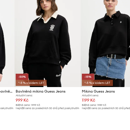
ID produktu
-50%
-15%
*-5 % s kódem: LST
*-5 % s kódem: LST
Guess Jeans mikina dámská bavlněná
Bavlněná mikina Guess Jeans
Mikina Guess Jeans
Aktuální cena:
Aktuální cena:
999 Kč
1199 Kč
Běžná cena:
1999 Kč
Běžná cena:
1989 Kč
poskytnutím
Nejnižší cena za posledních 30 dnů před poskytnutím
Nejnižší cena za posledních 30 dnů pře
slevy:
1999 Kč
slevy:
1419 Kč