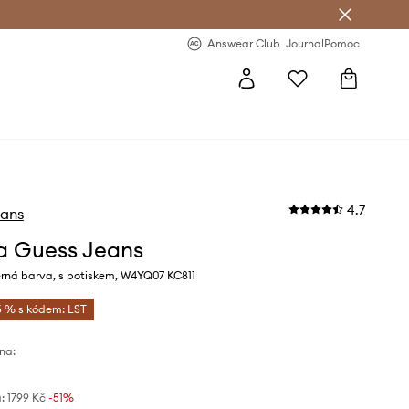
Answear Club
- 20 % na první objednávku
Answear Club
Journal
Pomoc
4.7
eans
a Guess Jeans
rná barva, s potiskem, W4YQ07 KC811
5 % s kódem: LST
na:
:
1799 Kč
-51%