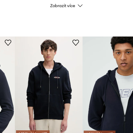
Zobrazit více
Barva
nám
d nepříznivými
Značka
ID produktu