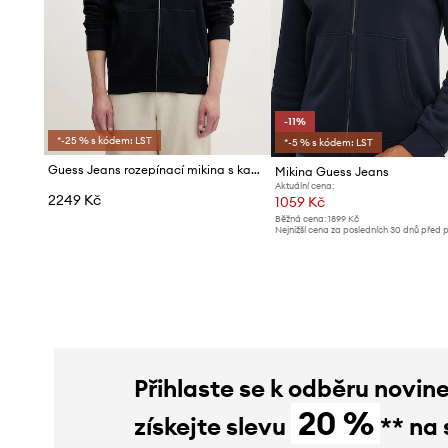
-11%
*-25 % s kódem: LST
*-5 % s kódem: LST
Guess Jeans rozepínací mikina s kapucí pánská bavlněná
Mikina Guess Jeans
Aktuální cena:
2249 Kč
1059 Kč
Běžná cena:
1899 Kč
Nejnižší cena za posledních 30 dnů před 
slevy:
1199 Kč
Přihlaste se k odběru novin
20 %
získejte slevu
** na 