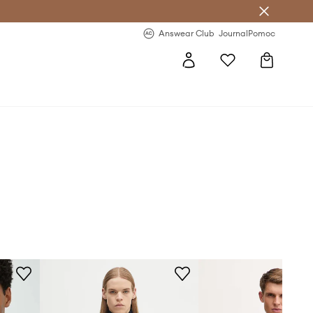
Answear Club
- 20 % na první objednávku
Answear Club
Journal
Pomoc