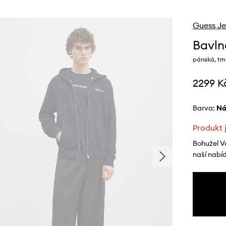
Guess J
Bavln
pánská, tm
2299 K
Barva:
n
Produkt 
Bohužel V
naší nabí