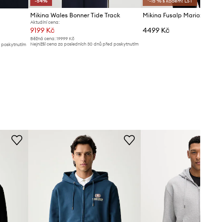
-54%
*-15 % s kódem: LST
Mikina Wales Bonner Tide Track
Mikina Fusalp Mariozip
Aktuální cena:
9199 Kč
4499 Kč
Běžná cena:
19999 Kč
Nejnižší cena za posledních 30 dnů před poskytnutím
d poskytnutím
slevy:
19999 Kč