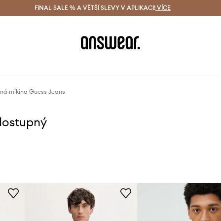
ácení zdarma (od 1800 Kč)
FINAL SALE % A VĚTŠÍ SLEVY V APLIKACI!
Doručení i do 24 h
VÍCE
Ušetřete s 
ná mikina Guess Jeans
dostupný