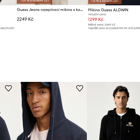
*-25 % s kódem: LST
*-5 % s kódem: LST
Guess Jeans rozepínací mikina s kapucí pánská bavlněná
Mikina Guess ALDWIN
Aktuální cena:
2249 Kč
1299 Kč
Běžná cena:
2349 Kč
poskytnutím
Nejnižší cena za posledních 30 dnů pře
slevy:
1419 Kč