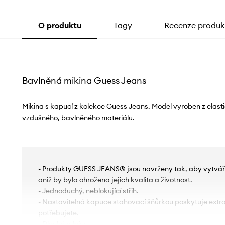
O produktu
Tagy
Recenze produk
Bavlněná mikina Guess Jeans
Mikina s kapucí z kolekce Guess Jeans. Model vyroben z elasti
vzdušného, ​​bavlněného materiálu.
- Produkty GUESS JEANS® jsou navrženy tak, aby vytvá
aniž by byla ohrožena jejich kvalita a životnost.
- Jednoduchý, neblokující střih.
- Nastavitelná kapuce stahovací šňůrkou poskytuje extra t
potřebujete.
- Dlouhý rukáv.