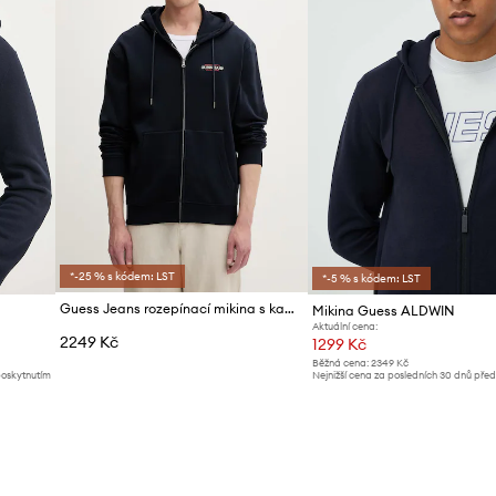
*-25 % s kódem: LST
*-5 % s kódem: LST
Guess Jeans rozepínací mikina s kapucí pánská bavlněná
Mikina Guess ALDWIN
Aktuální cena:
2249 Kč
1299 Kč
Běžná cena:
2349 Kč
poskytnutím
Nejnižší cena za posledních 30 dnů pře
slevy:
1419 Kč