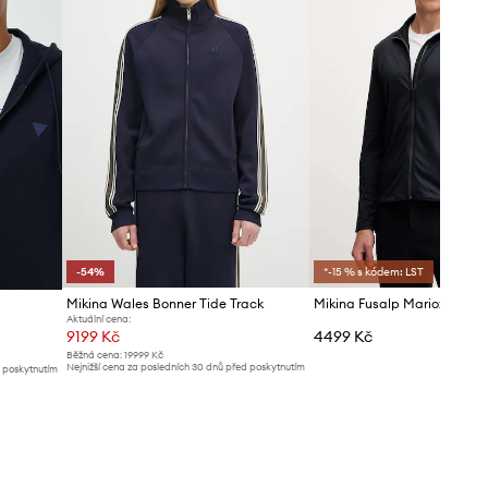
-54%
*-15 % s kódem: LST
Mikina Wales Bonner Tide Track
Mikina Fusalp Mariozip
Aktuální cena:
9199 Kč
4499 Kč
Běžná cena:
19999 Kč
Nejnižší cena za posledních 30 dnů před poskytnutím
d poskytnutím
slevy:
19999 Kč