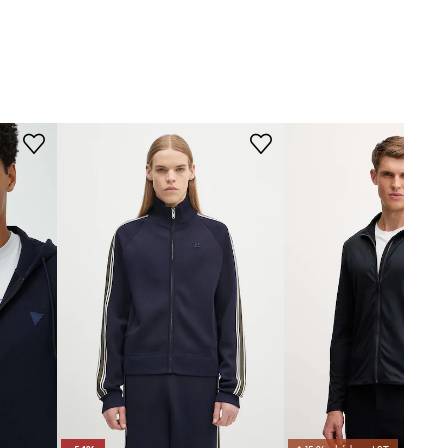
Model na fotografii je 186 cm
ořnická modř
vysoký a má na sobě velikost M
Standardní velikost
Guess Jeans
Doporučujeme zvolit velikost, kterou
běžně nosíte.
Tabulka velikosti