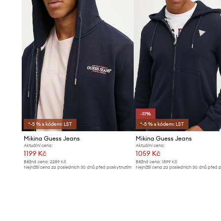
-11%
*-5 % s kódem: LST
*-5 % s kódem: LST
Mikina Guess Jeans
Mikina Guess Jeans
Aktuální cena:
Aktuální cena:
1199 Kč
1059 Kč
Běžná cena:
2289 Kč
Běžná cena:
1899 Kč
Nejnižší cena za posledních 30 dnů před poskytnutím
Nejnižší cena za posledních 30 dnů před 
slevy:
1299 Kč
slevy:
1199 Kč