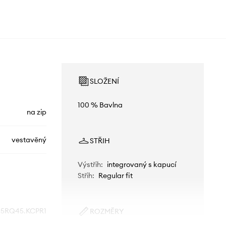
SLOŽENÍ
100 % Bavlna
na zip
vestavěný
STŘIH
Výstřih
:
integrovaný s kapucí
Střih
:
Regular fit
5RQ45.KCPR1
ROZMĚRY