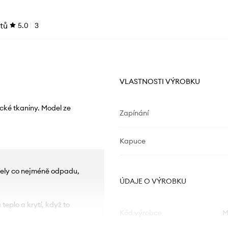
tů
5.0
3
VLASTNOSTI VÝROBKU
cké tkaniny. Model ze
Zapínání
Kapuce
řely co nejméně odpadu,
ÚDAJE O VÝROBKU
eplo a krytí, když to
Kód výrobce
M