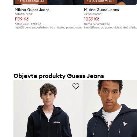
*-5 % s kódem: LST
*-5 % s kódem: LST
Mikina Guess Jeans
Mikina Guess Jeans
Aktuální cena:
Aktuální cena:
1199 Kč
1059 Kč
Běžná cena:
2289 Kč
Běžná cena:
1899 Kč
Nejnižší cena za posledních 30 dnů před poskytnutím
Nejnižší cena za posledních 30 dnů před 
slevy:
1299 Kč
slevy:
1199 Kč
Objevte produkty Guess Jeans