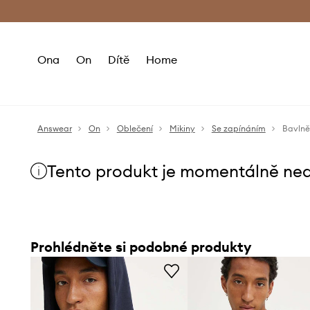
Premium Fashion Benefits
Doručení a vr
Ona
On
Dítě
Home
Answear
On
Oblečení
Mikiny
Se zapínáním
Bavlně
Tento produkt je momentálně ne
Prohlédněte si podobné produkty