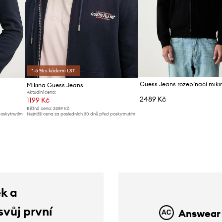
*-5 % s kódem: LST
Mikina Guess Jeans
Aktuální cena:
2489 Kč
1199 Kč
Běžná cena:
2289 Kč
poskytnutím
Nejnižší cena za posledních 30 dnů před poskytnutím
slevy:
1299 Kč
ek a
svůj první
Answear