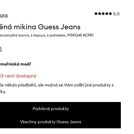
5.0
eans
ěná mikina Guess Jeans
avomodrá barva, s kapucí, s potiskem, M5RQ45 KCPR1
č
ámořnická modř
již není dostupný
ás někdo předběhl, ale možná se Vám zalíbí jiné produkty z
dky.
Podobné produkty
Všechny produkty Guess Jeans