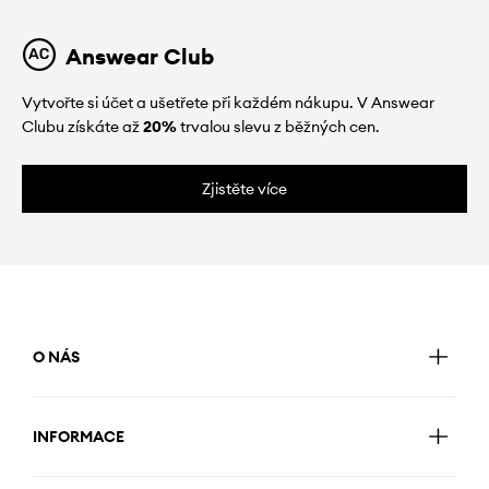
Answear Club
Vytvořte si účet a ušetřete při každém nákupu. V Answear
Clubu získáte až
20%
trvalou slevu z běžných cen.
Zjistěte více
O NÁS
INFORMACE