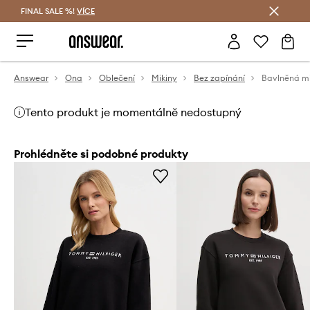
FINAL SALE %!
VÍCE
Ušetřete s Answear Club
Answear
Ona
Oblečení
Mikiny
Bez zapínání
Bavlněná mi
Tento produkt je momentálně nedostupný
Prohlédněte si podobné produkty