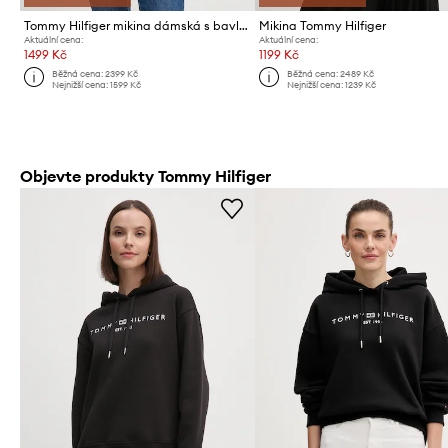
Tommy Hilfiger mikina dámská s bavlnou
Mikina Tommy Hilfiger
Aktuální cena:
Aktuální cena:
1499 Kč
1199 Kč
Běžná cena:
2399 Kč
Běžná cena:
2489 Kč
Nejnižší cena:
1599 Kč
Nejnižší cena:
1239 Kč
Objevte produkty Tommy Hilfiger