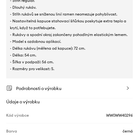
- Střih regular.
- Dlouhý rukáv.
- Střih rukávů se sníženou linií ramen neomezuje pohyblivost.
- Nastavitelná kapuce stahovací šňůrkou poskytuje extra teplo a
krytí, když to potřebujete.
- Rukávy a spodní okraj zakončeny pohodlným elastickým lemem.
- Model s ozdobnou aplikací.
- Délka rukávu (měřena od kapuce): 72 cm.
- Délka: 54 cm.
- Šířka v podpaží: 56 cm.
- Rozměry pro velikost: S.
Podrobnosti o výrobku
Údaje o výrobku
Kód výrobce
WW0WW40296
Barva
černá