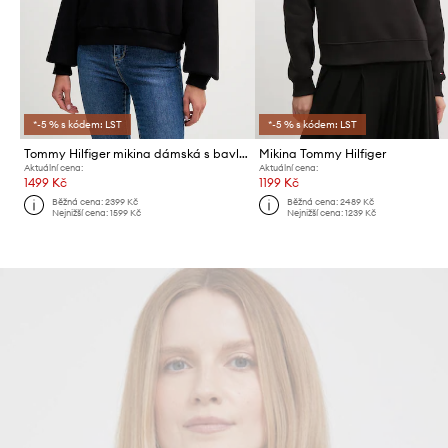
*-5 % s kódem: LST
*-5 % s kódem: LST
Tommy Hilfiger mikina dámská s bavlnou
Mikina Tommy Hilfiger
Aktuální cena:
Aktuální cena:
1499 Kč
1199 Kč
Běžná cena:
2399 Kč
Běžná cena:
2489 Kč
Nejnižší cena:
1599 Kč
Nejnižší cena:
1239 Kč