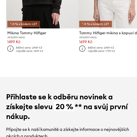
*-5 % s kódem: LST
*-5 % s kódem: LST
Mikina Tommy Hilfiger
Aktuální cena:
Aktuální cena:
1499 Kč
1699 Kč
Běžná cena:
2989 Kč
Běžná cena:
2989 Kč
Nejnižší cena:
1599 Kč
Nejnižší cena:
1799 Kč
Přihlaste se k odběru novinek a
získejte slevu
20 %
** na svůj první
nákup.
Připojte se k naší komunitě a získejte informace o nejnovějších
akcích a produktech.