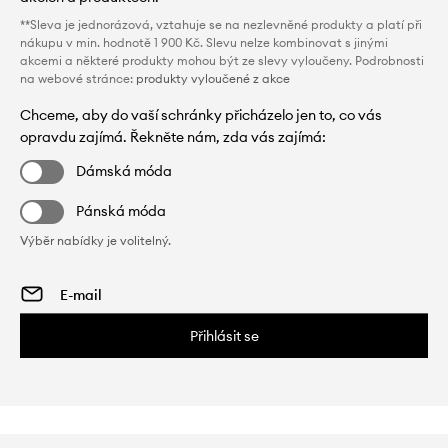
**Sleva je jednorázová, vztahuje se na nezlevněné produkty a platí při
nákupu v min. hodnotě 1 900 Kč. Slevu nelze kombinovat s jinými
akcemi a některé produkty mohou být ze slevy vyloučeny. Podrobnosti
na webové stránce:
produkty vyloučené z akce
Chceme, aby do vaší schránky přicházelo jen to, co vás
opravdu zajímá. Řekněte nám, zda vás zajímá:
Dámská móda
Pánská móda
Výběr nabídky je volitelný.
Přihlásit se