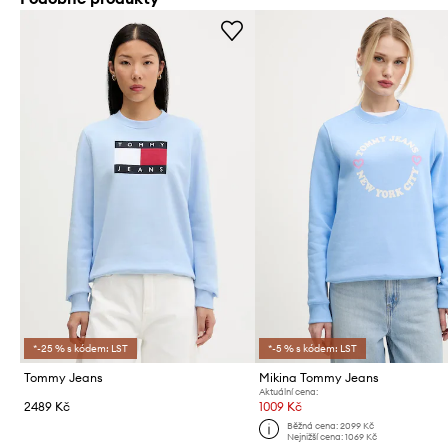
*-25 % s kódem: LST
*-5 % s kódem: LST
Tommy Jeans
Mikina Tommy Jeans
Aktuální cena:
2489 Kč
1009 Kč
Běžná cena:
2099 Kč
Nejnižší cena:
1069 Kč