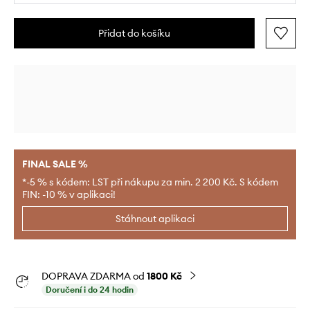
Přidat do košíku
FINAL SALE %
*-5 % s kódem: LST při nákupu za min. 2 200 Kč. S kódem
FIN: -10 % v aplikaci!
Stáhnout aplikaci
DOPRAVA ZDARMA od
1800 Kč
Doručení i do 24 hodin