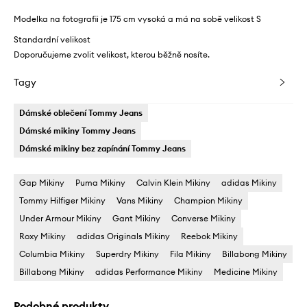
Modelka na fotografii je 175 cm vysoká a má na sobě velikost S
Standardní velikost
Doporučujeme zvolit velikost, kterou běžně nosíte.
Tagy
Dámské oblečení Tommy Jeans
Dámské mikiny Tommy Jeans
Dámské mikiny bez zapínání Tommy Jeans
Gap Mikiny
Puma Mikiny
Calvin Klein Mikiny
adidas Mikiny
Tommy Hilfiger Mikiny
Vans Mikiny
Champion Mikiny
Under Armour Mikiny
Gant Mikiny
Converse Mikiny
Roxy Mikiny
adidas Originals Mikiny
Reebok Mikiny
Columbia Mikiny
Superdry Mikiny
Fila Mikiny
Billabong Mikiny
Billabong Mikiny
adidas Performance Mikiny
Medicine Mikiny
Podobné produkty