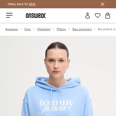
FINAL SALE %!
VÍCE
Ušetřete s Answear Club
Answear
Ona
Oblečení
Mikiny
Bez zapínání
Bavlněná m