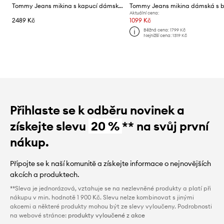
Tommy Jeans mikina s kapucí dámská bavlněná
Aktuální cena:
2489 Kč
1099 Kč
Běžná cena:
1799 Kč
Nejnižší cena:
1319 Kč
Přihlaste se k odběru novinek a
získejte slevu
20 %
** na svůj první
nákup.
Připojte se k naší komunitě a získejte informace o nejnovějších
akcích a produktech.
**Sleva je jednorázová, vztahuje se na nezlevněné produkty a platí při
nákupu v min. hodnotě 1 900 Kč. Slevu nelze kombinovat s jinými
akcemi a některé produkty mohou být ze slevy vyloučeny. Podrobnosti
na webové stránce:
produkty vyloučené z akce