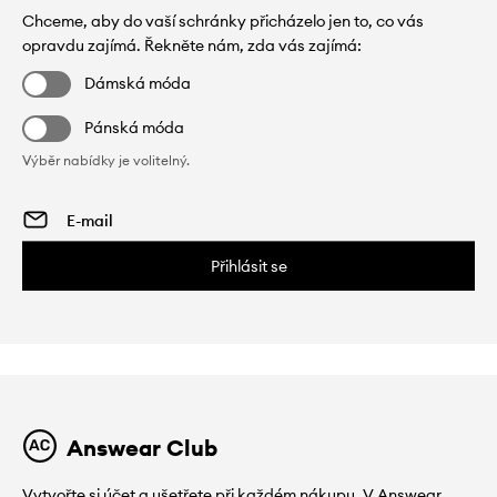
Chceme, aby do vaší schránky přicházelo jen to, co vás
opravdu zajímá. Řekněte nám, zda vás zajímá:
Dámská móda
Pánská móda
Výběr nabídky je volitelný.
Přihlásit se
Answear Club
Vytvořte si účet a ušetřete při každém nákupu. V Answear