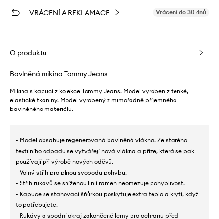
VRÁCENÍ A REKLAMACE
Vrácení do 30 dnů
O produktu
Bavlněná mikina Tommy Jeans
Mikina s kapucí z kolekce Tommy Jeans. Model vyroben z tenké,
elastické tkaniny. Model vyrobený z mimořádně příjemného
bavlněného materiálu.
- Model obsahuje regenerovaná bavlněná vlákna. Ze starého
textilního odpadu se vytvářejí nová vlákna a příze, která se pak
používají při výrobě nových oděvů.
- Volný střih pro plnou svobodu pohybu.
- Střih rukávů se sníženou linií ramen neomezuje pohyblivost.
- Kapuce se stahovací šňůrkou poskytuje extra teplo a krytí, když
to potřebujete.
- Rukávy a spodní okraj zakončené lemy pro ochranu před