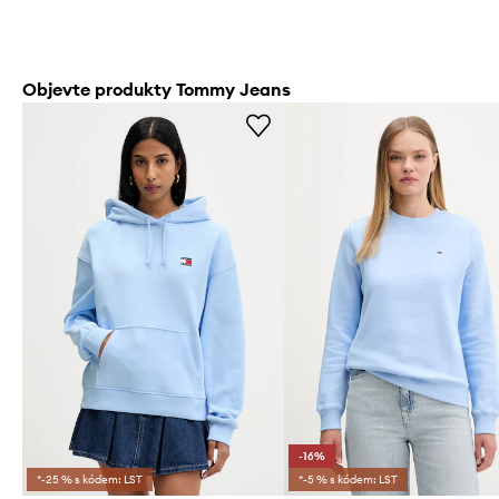
Objevte produkty Tommy Jeans
-16%
*-25 % s kódem: LST
*-5 % s kódem: LST