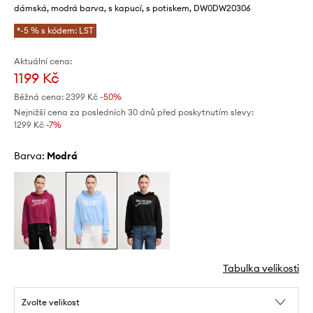
dámská, modrá barva, s kapucí, s potiskem, DW0DW20306
*-5 % s kódem: LST
Aktuální cena:
1199 Kč
Běžná cena:
2399 Kč
-50%
Nejnižší cena za posledních 30 dnů před poskytnutím slevy:
1299 Kč
 -7%
Barva:
modrá
Tabulka velikosti
Zvolte velikost