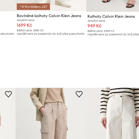
*-5 % s kódem: LST
Bavlněné kalhoty Calvin Klein Jeans
Kalhoty Calvin Klein Jeans
Aktuální cena:
Aktuální cena:
1699 Kč
949 Kč
Běžná cena:
3289 Kč
Běžná cena:
2989 Kč
poskytnutím
Nejnižší cena za posledních 30 dnů před poskytnutím
Nejnižší cena za posledních 30 dnů pře
slevy:
1799 Kč
slevy:
1009 Kč