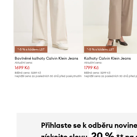
*-5 % s kódem: LST
*-5 % s kódem: LST
Bavlněné kalhoty Calvin Klein Jeans
Kalhoty Calvin Klein Jeans
Aktuální cena:
Aktuální cena:
1699 Kč
1799 Kč
Běžná cena:
3289 Kč
Běžná cena:
3299 Kč
Nejnižší cena za posledních 30 dnů před poskytnutím
Nejnižší cena za posledních 30 dnů před 
slevy:
1799 Kč
slevy:
1949 Kč
Přihlaste se k odběru novin
20 %
získejte slevu
** na 