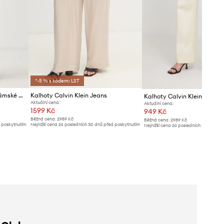
*-5 % s kódem: LST
Calvin Klein Jeans kalhoty dámské bavlněné s elastanem
Kalhoty Calvin Klein Jeans
Kalhoty Calvin Klein Jeans
Aktuální cena:
Aktuální cena:
1599 Kč
949 Kč
Běžná cena:
2989 Kč
Běžná cena:
2989 Kč
d poskytnutím
Nejnižší cena za posledních 30 dnů před poskytnutím
Nejnižší cena za posledních 30 dnů př
slevy:
1699 Kč
slevy:
1009 Kč