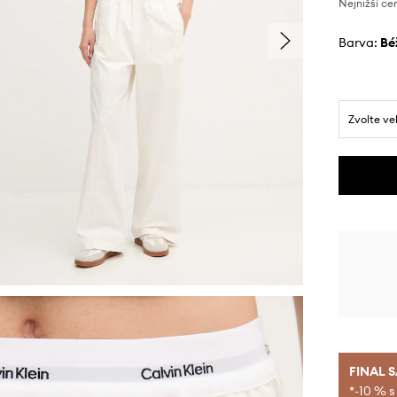
Nejnižší ce
Barva:
b
Zvolte ve
FINAL 
*-10 % s