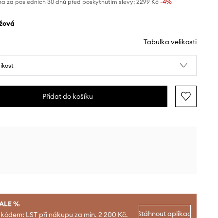
na za posledních 30 dnů před poskytnutím slevy:
2299 Kč
 -4%
éžová
Tabulka velikosti
likost
Přidat do košíku
SALE %
Stáhnout aplikaci
 kódem: LST při nákupu za min. 2 200 Kč.