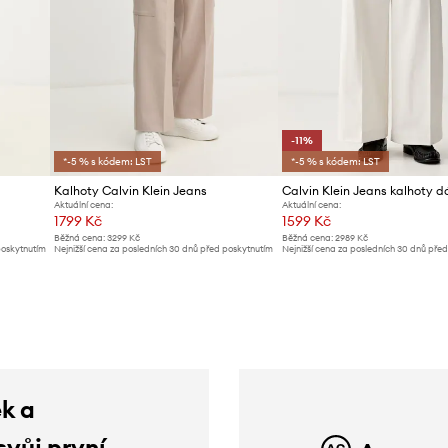
-11%
*-5 % s kódem: LST
*-5 % s kódem: LST
Kalhoty Calvin Klein Jeans
Aktuální cena:
Aktuální cena:
1799 Kč
1599 Kč
Běžná cena:
3299 Kč
Běžná cena:
2989 Kč
poskytnutím
Nejnižší cena za posledních 30 dnů před poskytnutím
Nejnižší cena za posledních 30 dnů pře
slevy:
1879 Kč
slevy:
1799 Kč
ek a
svůj první