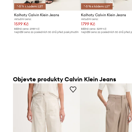
*-5 % s kódem: LST
*-5 % s kódem: LST
Kalhoty Calvin Klein Jeans
Kalhoty Calvin Klein Jeans
Aktuální cena:
Aktuální cena:
1599 Kč
1799 Kč
Běžná cena:
2989 Kč
Běžná cena:
3299 Kč
Nejnižší cena za posledních 30 dnů před poskytnutím
Nejnižší cena za posledních 30 dnů před 
slevy:
1699 Kč
slevy:
1879 Kč
Objevte produkty Calvin Klein Jeans