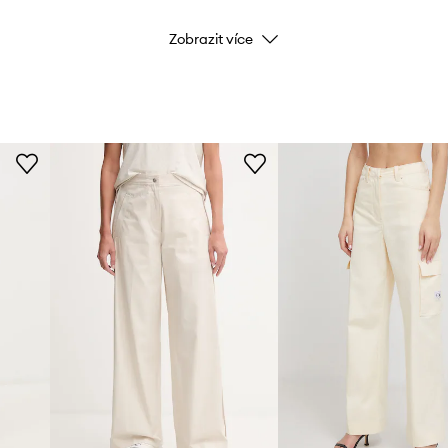
Zobrazit více
Barva
Značka
Cal
Výrobce
ID produktu