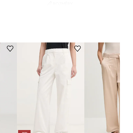
ROZMĚRY
béžová
Modelka na fotografii je 177 cm
vysoká a má na sobě velikost S
vin Klein Jeans
Standardní velikost
Doporučujeme zvolit velikost, kterou
běžně nosíte.
Tabulka velikosti