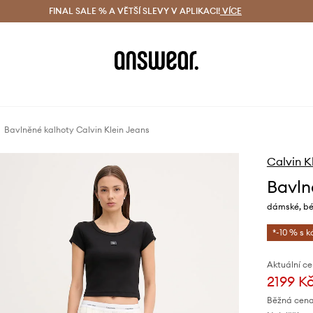
ácení zdarma (od 1800 Kč)
FINAL SALE % A VĚTŠÍ SLEVY V APLIKACI!
Doručení i do 24 h
VÍCE
Ušetřete s 
Bavlněné kalhoty Calvin Klein Jeans
Calvin K
Bavln
dámské, bé
*-10 % s 
Aktuální ce
2199 K
Běžná cena