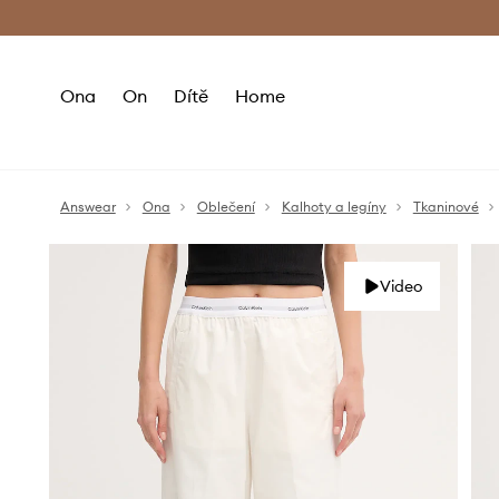
Premium Fashion Benefits
Doručení a vr
Ona
On
Dítě
Home
Answear
Ona
Oblečení
Kalhoty a legíny
Tkaninové
Video