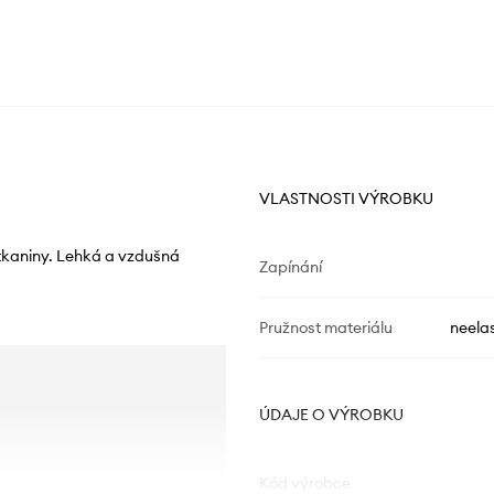
VLASTNOSTI VÝROBKU
 tkaniny. Lehká a vzdušná
Zapínání
Pružnost materiálu
neelas
ÚDAJE O VÝROBKU
Kód výrobce