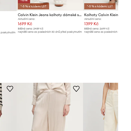
-15%
*-5 % s kódem: LST
*-5 % s kódem: LST
Calvin Klein Jeans kalhoty dámské s bavlnou
Kalhoty Calvin Klein Jeans
Aktuální cena:
Aktuální cena:
1699 Kč
1399 Kč
Běžná cena:
2489 Kč
Běžná cena:
2699 Kč
Nejnižší cena za posledních 30 dnů před poskytnutím
Nejnižší cena za posledních 30 dnů př
d poskytnutím
slevy:
1999 Kč
slevy:
1499 Kč