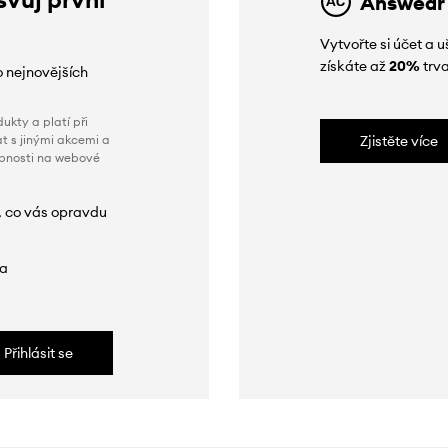
Answear
Vytvořte si účet a
získáte až
20%
trva
o nejnovějších
ukty a platí při
t s jinými akcemi a
Zjistěte více
obnosti na webové
, co vás opravdu
da
Přihlásit se