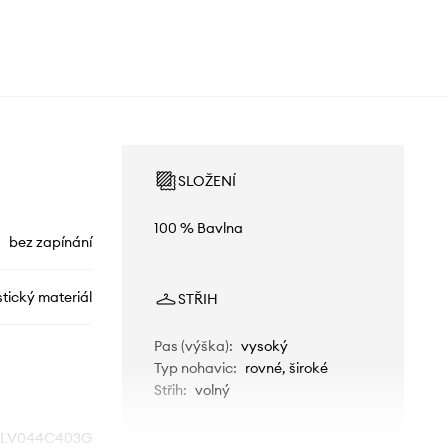
SLOŽENÍ
100 % Bavlna
bez zapínání
tický materiál
STŘIH
Pas (výška)
:
vysoký
Typ nohavic
:
rovné, široké
Střih
:
volný
LV044C403G