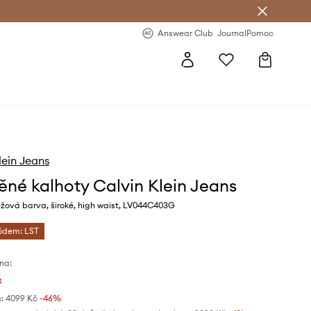
Answear Club
- 20 % na první objednávku
Answear Club
Journal
Pomoc
lein Jeans
ěné kalhoty Calvin Klein Jeans
žová barva, široké, high waist, LV044C403G
kódem: LST
na:
č
:
4099 Kč
-46%