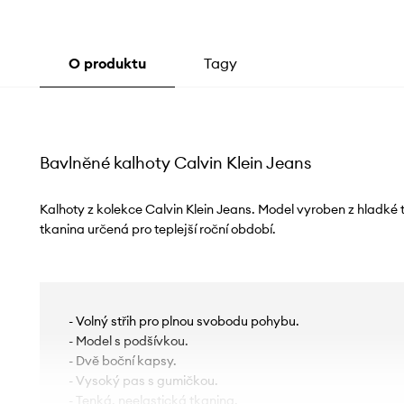
O produktu
Tagy
Bavlněné kalhoty Calvin Klein Jeans
Kalhoty z kolekce Calvin Klein Jeans. Model vyroben z hladké
tkanina určená pro teplejší roční období.
- Volný střih pro plnou svobodu pohybu.
- Model s podšívkou.
- Dvě boční kapsy.
- Vysoký pas s gumičkou.
- Tenká, neelastická tkanina.