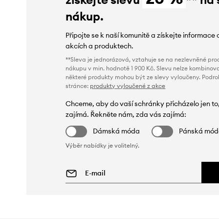
nákup.
Připojte se k naší komunitě a získejte informace 
akcích a produktech.
**Sleva je jednorázová, vztahuje se na nezlevněné prod
nákupu v min. hodnotě 1 900 Kč. Slevu nelze kombinova
některé produkty mohou být ze slevy vyloučeny. Podr
stránce:
produkty vyloučené z akce
Chceme, aby do vaší schránky přicházelo jen to
zajímá. Řekněte nám, zda vás zajímá:
Dámská móda
Pánská mó
Výběr nabídky je volitelný.