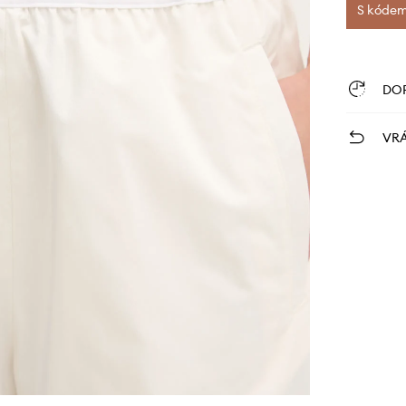
S kódem 
DO
VRÁ