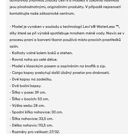
ochrannou známkou značky Levi's a modely s takovou nášivkou
jsou plnohodnotnými, originálními produkty. V případě nejasností
kontaktujte naše zákaznické centrum.
- Model je vyroben v souladu s technologií Levi's® WaterLess ™,
díky které se při výrobě spotřebuje mnohem méně vody. Navíc se v
procesu praní a barvení tkanin používá místo pracích prostředků
ozón.
- Kalhoty volné kolem boků a stehen.
- Rovná noha po celé délce.
- Model s klasickým pasem a zapínáním na knoflík a zip.
- Cargo kapsy poskytují další úložný prostor pro drobnosti.
- Dvě kapsy na zadečku.
- Dvě boční kapsy.
- Šířka v pase: 39 cm.
- Šířka v bocích: 53 cm.
- Výška sedu: 28 cm.
- Spodní šířka nohavice: 30 cm.
- Šířka nohavice: 33,5 cm.
- Délka nohavic: 110,5 cm.
- Rozměry pro velikost: 27/32.