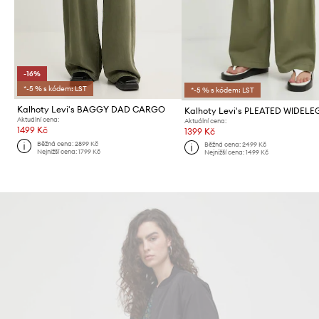
-16%
*-5 % s kódem: LST
*-5 % s kódem: LST
Kalhoty Levi's BAGGY DAD CARGO
Kalhoty Levi's PLEATED WIDELE
Aktuální cena:
Aktuální cena:
1499 Kč
1399 Kč
Běžná cena:
2899 Kč
Běžná cena:
2499 Kč
Nejnižší cena:
1799 Kč
Nejnižší cena:
1499 Kč