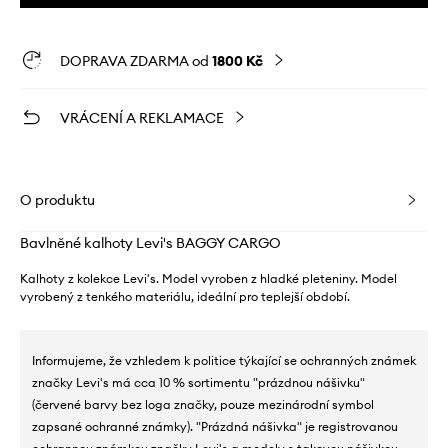
DOPRAVA ZDARMA od
1800 Kč
VRÁCENÍ A REKLAMACE
O produktu
Bavlněné kalhoty Levi's BAGGY CARGO
Kalhoty z kolekce Levi's. Model vyroben z hladké pleteniny. Model
vyrobený z tenkého materiálu, ideální pro teplejší období.
Informujeme, že vzhledem k politice týkající se ochranných známek
značky Levi's má cca 10 % sortimentu "prázdnou nášivku"
(červené barvy bez loga značky, pouze mezinárodní symbol
zapsané ochranné známky). "Prázdná nášivka" je registrovanou