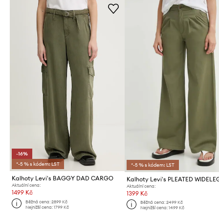
-16%
*-5 % s kódem: LST
*-5 % s kódem: LST
Kalhoty Levi's BAGGY DAD CARGO
Kalhoty Levi's PLEATED WIDELE
Aktuální cena:
Aktuální cena:
1499 Kč
1399 Kč
Běžná cena:
2899 Kč
Běžná cena:
2499 Kč
Nejnižší cena:
1799 Kč
Nejnižší cena:
1499 Kč