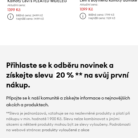
Kalhoty Levi's PLEATED WIDELEG
Aktuální cena:
Aktuální cena:
1099 Kč
1399 Kč
Běžná cena:
1799 Kč
Běžná cena:
2499 Kč
Nejnižší cena:
1129 Kč
Nejnižší cena:
1499 Kč
Přihlaste se k odběru novinek a
získejte slevu
20 %
** na svůj první
nákup.
Připojte se k naší komunitě a získejte informace o nejnovějších
akcích a produktech.
**Sleva je jednorázová, vztahuje se na nezlevněné produkty a platí při
nákupu v min. hodnotě 1 900 Kč. Slevu nelze kombinovat s jinými
akcemi a některé produkty mohou být ze slevy vyloučeny. Podrobnosti
na webové stránce:
produkty vyloučené z akce