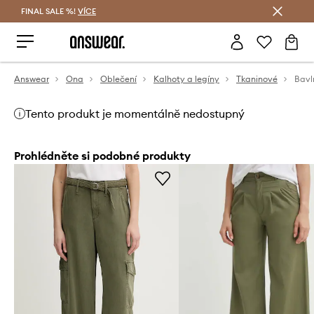
FINAL SALE %!
VÍCE
Ušetřete s Answear Club
Answear
Ona
Oblečení
Kalhoty a legíny
Tkaninové
Tento produkt je momentálně nedostupný
Prohlédněte si podobné produkty