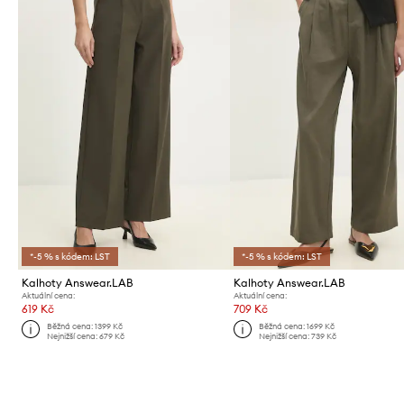
*-5 % s kódem: LST
*-5 % s kódem: LST
Kalhoty Answear.LAB
Kalhoty Answear.LAB
Aktuální cena:
Aktuální cena:
619 Kč
709 Kč
Běžná cena:
1399 Kč
Běžná cena:
1699 Kč
Nejnižší cena:
679 Kč
Nejnižší cena:
739 Kč