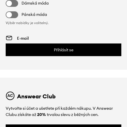
Dámská móda
Pánská móda
Výběr nabídky je volitelný.
Přihlásit se
Answear Club
Vytvořte si účet a ušetřete při každém nákupu. V Answear
Clubu získáte až
20%
trvalou slevu z běžných cen.