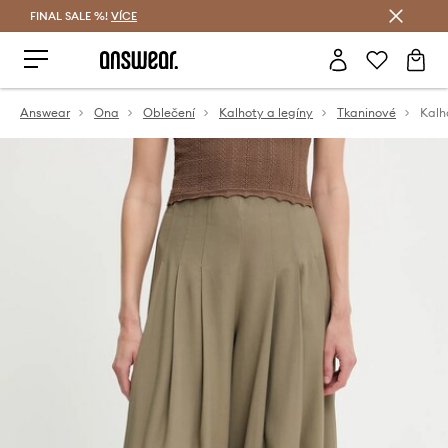
FINAL SALE %!
VÍCE
Ušetřete s Answear Club
Answear
Ona
Oblečení
Kalhoty a legíny
Tkaninové
Kalh