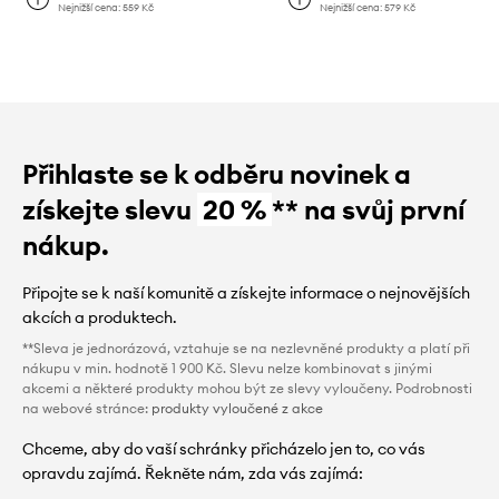
Nejnižší cena:
559 Kč
Nejnižší cena:
579 Kč
Přihlaste se k odběru novinek a
získejte slevu
20 %
** na svůj první
nákup.
Připojte se k naší komunitě a získejte informace o nejnovějších
akcích a produktech.
**Sleva je jednorázová, vztahuje se na nezlevněné produkty a platí při
nákupu v min. hodnotě 1 900 Kč. Slevu nelze kombinovat s jinými
akcemi a některé produkty mohou být ze slevy vyloučeny. Podrobnosti
na webové stránce:
produkty vyloučené z akce
Chceme, aby do vaší schránky přicházelo jen to, co vás
opravdu zajímá. Řekněte nám, zda vás zajímá: