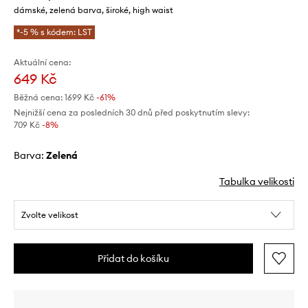
dámské, zelená barva, široké, high waist
*-5 % s kódem: LST
Aktuální cena:
649 Kč
Běžná cena:
1699 Kč
-61%
Nejnižší cena za posledních 30 dnů před poskytnutím slevy:
709 Kč
 -8%
Barva:
zelená
Tabulka velikosti
Zvolte velikost
Přidat do košíku