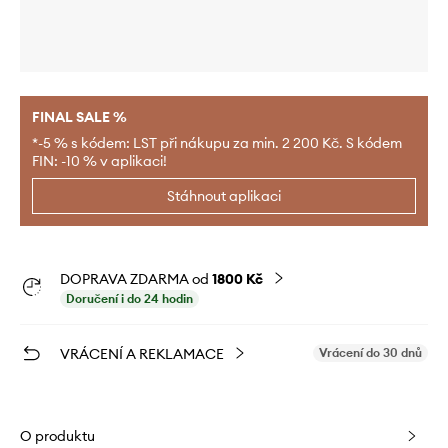
FINAL SALE %
*-5 % s kódem: LST při nákupu za min. 2 200 Kč. S kódem
FIN: -10 % v aplikaci!
Stáhnout aplikaci
DOPRAVA ZDARMA od
1800 Kč
Doručení i do 24 hodin
VRÁCENÍ A REKLAMACE
Vrácení do 30 dnů
O produktu