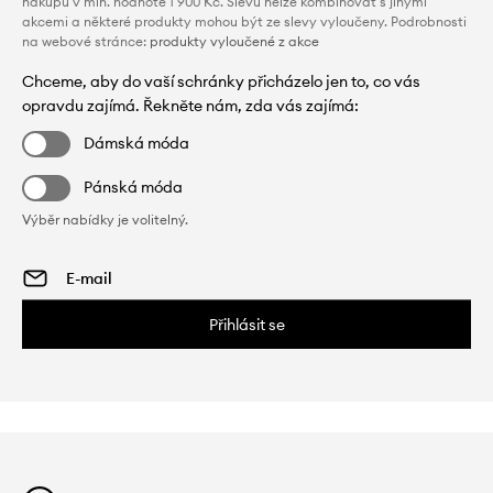
nákupu v min. hodnotě 1 900 Kč. Slevu nelze kombinovat s jinými
akcemi a některé produkty mohou být ze slevy vyloučeny. Podrobnosti
na webové stránce:
produkty vyloučené z akce
Chceme, aby do vaší schránky přicházelo jen to, co vás
opravdu zajímá. Řekněte nám, zda vás zajímá:
Dámská móda
Pánská móda
Výběr nabídky je volitelný.
Přihlásit se