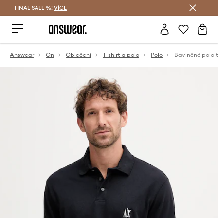
FINAL SALE %!
VÍCE
Ušetřete s Answear Club
Answear
On
Oblečení
T-shirt a polo
Polo