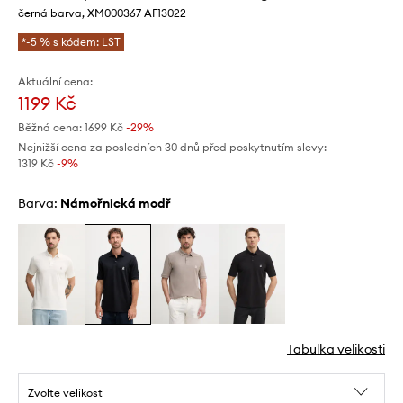
černá barva, XM000367 AF13022
*-5 % s kódem: LST
Aktuální cena:
1199 Kč
Běžná cena:
1699 Kč
-29%
Nejnižší cena za posledních 30 dnů před poskytnutím slevy:
1319 Kč
 -9%
Barva:
námořnická modř
Tabulka velikosti
Zvolte velikost