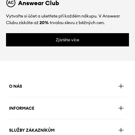
Answear Club
Vytvořte si účet a ušetřete při každém nákupu. V Answear
Clubu získáte až
20%
trvalou slevu z běžných cen.
Zjistěte více
O NÁS
INFORMACE
SLUŽBY ZÁKAZNÍKŮM