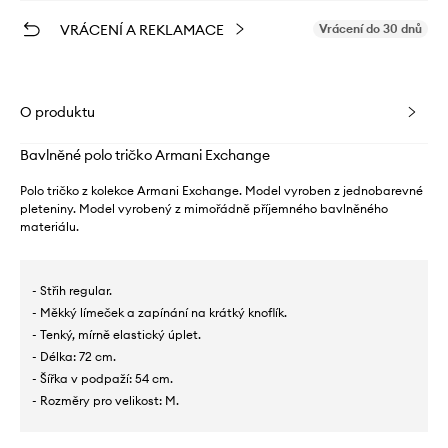
VRÁCENÍ A REKLAMACE
Vrácení do 30 dnů
O produktu
Bavlněné polo tričko Armani Exchange
Polo tričko z kolekce Armani Exchange. Model vyroben z jednobarevné
pleteniny. Model vyrobený z mimořádně příjemného bavlněného
materiálu.
- Střih regular.
- Měkký límeček a zapínání na krátký knoflík.
- Tenký, mírně elastický úplet.
- Délka: 72 cm.
- Šířka v podpaží: 54 cm.
- Rozměry pro velikost: M.