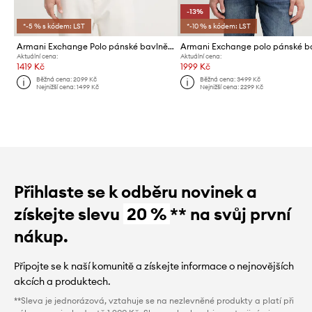
-13%
*-5 % s kódem: LST
*-10 % s kódem: LST
Armani Exchange Polo pánské bavlněné
Aktuální cena:
Aktuální cena:
1419 Kč
1999 Kč
Běžná cena:
2099 Kč
Běžná cena:
3499 Kč
Nejnižší cena:
1499 Kč
Nejnižší cena:
2299 Kč
Přihlaste se k odběru novinek a
získejte slevu
20 %
** na svůj první
nákup.
Připojte se k naší komunitě a získejte informace o nejnovějších
akcích a produktech.
**Sleva je jednorázová, vztahuje se na nezlevněné produkty a platí při