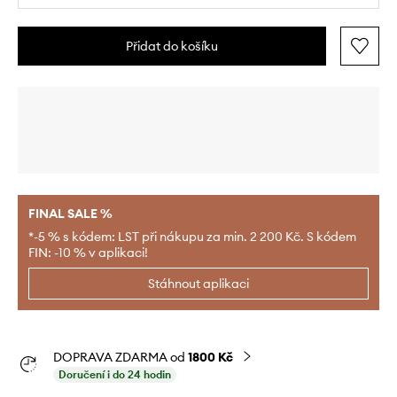
Přidat do košíku
FINAL SALE %
*-5 % s kódem: LST při nákupu za min. 2 200 Kč. S kódem
FIN: -10 % v aplikaci!
Stáhnout aplikaci
DOPRAVA ZDARMA od
1800 Kč
Doručení i do 24 hodin