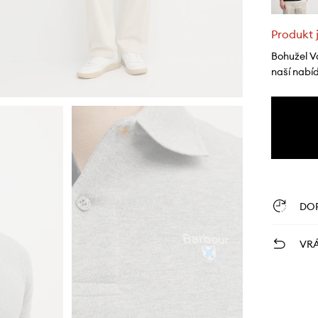
Produkt 
Bohužel V
naší nabí
DO
VRÁ