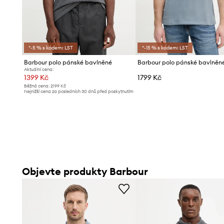
*-5 % s kódem: LST
*-15 % s kódem: LST
Barbour polo pánské bavlněné
Aktuální cena:
1399 Kč
1799 Kč
Běžná cena:
2199 Kč
Nejnižší cena za posledních 30 dnů před poskytnutím
slevy:
1419 Kč
Objevte produkty Barbour