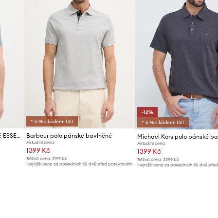
-12%
*-5 % s kódem: LST
*-5 % s kódem: LST
Barbour polo pánské bavlněné ESSENTIALS
Barbour polo pánské bavlněné
Michael Kors polo pánské b
Aktuální cena:
Aktuální cena:
1399 Kč
1399 Kč
Běžná cena:
2199 Kč
Běžná cena:
2299 Kč
Nejnižší cena za posledních 30 dnů před poskytnutím
Nejnižší cena za posledních 30 dnů pře
slevy:
1419 Kč
slevy:
1599 Kč