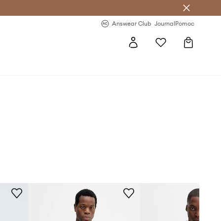
Answear Club
- 20 % na první objednávku
Answear Club
Journal
Pomoc