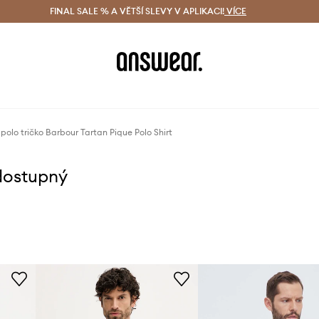
ácení zdarma (od 1800 Kč)
FINAL SALE % A VĚTŠÍ SLEVY V APLIKACI!
Doručení i do 24 h
VÍCE
Ušetřete s 
polo tričko Barbour Tartan Pique Polo Shirt
dostupný