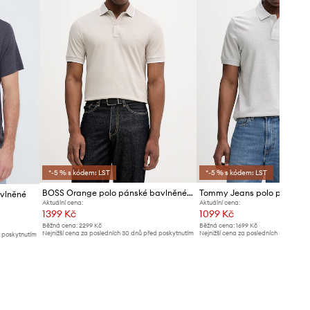
*-5 % s kódem: LST
*-5 % s kódem: LST
BOSS Orange polo pánské bavlněné s elastanem Passertip
Tommy Jeans polo pánské 
avlněné
Aktuální cena:
Aktuální cena:
1399 Kč
1099 Kč
Běžná cena:
2299 Kč
Běžná cena:
1699 Kč
Nejnižší cena za posledních 30 dnů před poskytnutím
Nejnižší cena za posledních 30 dnů př
d poskytnutím
slevy:
1499 Kč
slevy:
1129 Kč