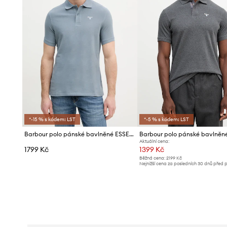
*-15 % s kódem: LST
*-5 % s kódem: LST
Barbour polo pánské bavlněné ESSENTIALS
Barbour polo pánské bavlněn
Aktuální cena:
1799 Kč
1399 Kč
Běžná cena:
2199 Kč
Nejnižší cena za posledních 30 dnů před 
slevy:
1419 Kč