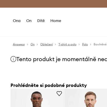
Premium Fashion Benefits
Doručení a vr
Ona
On
Dítě
Home
Answear
On
Oblečení
T-shirt a polo
Polo
Bavlněné 
Tento produkt je momentálně ne
Prohlédněte si podobné produkty