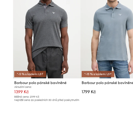
*-5 % s kódem: LST
*-15 % s kódem: LST
Barbour polo pánské bavlněné
Aktuální cena:
1399 Kč
1799 Kč
Běžná cena:
2199 Kč
Nejnižší cena za posledních 30 dnů před poskytnutím
slevy:
1419 Kč