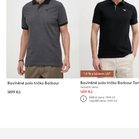
*-5 % s kódem: LST
Bavlněné polo tričko Barbour
Aktuální cena:
1419 Kč
1899 Kč
Běžná cena:
1999 Kč
Nejnižší cena:
1499 Kč