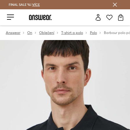
FINAL SALE %!
VÍCE
Ušetřete s Answear Club
Answear
On
Oblečení
T-shirt a polo
Polo