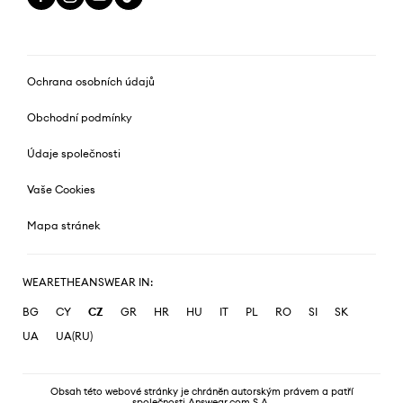
Ochrana osobních údajů
Obchodní podmínky
Údaje společnosti
Vaše Cookies
Mapa stránek
WEARETHEANSWEAR IN:
BG
CY
CZ
GR
HR
HU
IT
PL
RO
SI
SK
UA
UA(RU)
Obsah této webové stránky je chráněn autorským právem a patří
společnosti Answear.com S.A.