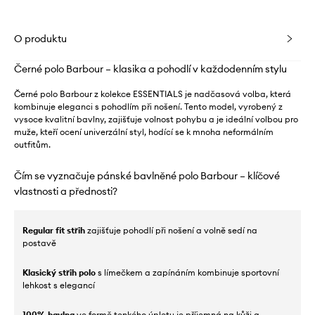
O produktu
Černé polo Barbour – klasika a pohodlí v každodenním stylu
Černé polo Barbour z kolekce ESSENTIALS je nadčasová volba, která
kombinuje eleganci s pohodlím při nošení. Tento model, vyrobený z
vysoce kvalitní bavlny, zajišťuje volnost pohybu a je ideální volbou pro
muže, kteří ocení univerzální styl, hodící se k mnoha neformálním
outfitům.
Čím se vyznačuje pánské bavlněné polo Barbour – klíčové
vlastnosti a přednosti?
Regular fit střih
zajišťuje pohodlí při nošení a volně sedí na
postavě
Klasický střih polo
s límečkem a zapínáním kombinuje sportovní
lehkost s elegancí
100% bavlna
ve formě tenkého úpletu je příjemná na kůži a