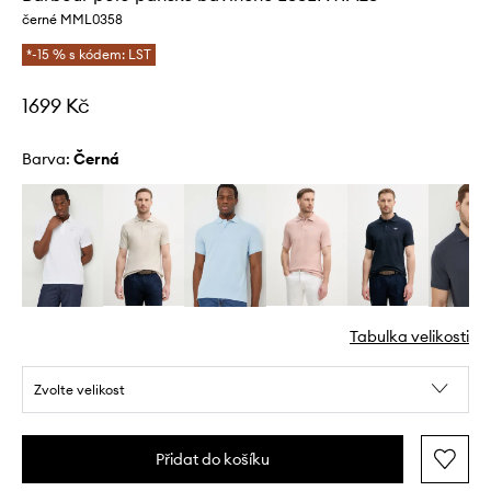
černé MML0358
*-15 % s kódem: LST
1699 Kč
Barva:
černá
Tabulka velikosti
Zvolte velikost
Přidat do košíku