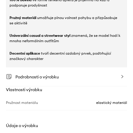
podporuje prodyšnost
Pružný materiál
umožňuje plnou volnost pohybu a přizpůsobuje
se aktivitě
Univerzální casual a streetwear styl
znamená, že se model hodí k
mnoha neformálním outfitům
Decentní aplikace
tvoří decentní ozdobný prvek, podtrhující
značkový charakter
Podrobnosti o výrobku
Vlastnosti výrobku
Pružnost materiálu
elastický materiál
Údaje o výrobku