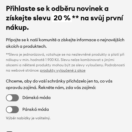
Přihlaste se k odběru novinek a
získejte slevu
20 %
** na svůj první
nákup.
Připojte se k naší komunitě a získejte informace o nejnovějších
akcích a produktech.
**Sleva je jednorázová, vztahuje se na nezlevněné produkty a platí při
nákupu v min. hodnotě 1 900 Kč. Slevu nelze kombinovat s jinými
akcemi a některé produkty mohou být ze slevy vyloučeny. Podrobnosti
na webové stránce:
produkty vyloučené z akce
Chceme, aby do vaší schránky přicházelo jen to, co vás
opravdu zajímá. Řekněte nám, zda vás zajímá:
Dámská móda
Pánská móda
Výběr nabídky je volitelný.