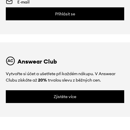
Přihlásit se
Answear Club
Vytvořte si účet a ušetřete při každém nákupu. V Answear
Clubu získáte až
20%
trvalou slevu z běžných cen.
Zjistěte více