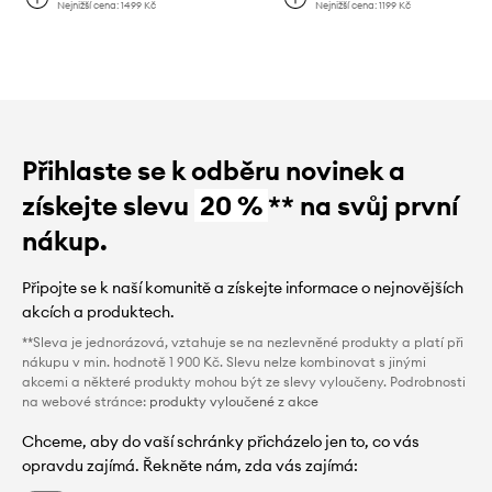
Nejnižší cena:
1499 Kč
Nejnižší cena:
1199 Kč
Přihlaste se k odběru novinek a
získejte slevu
20 %
** na svůj první
nákup.
Připojte se k naší komunitě a získejte informace o nejnovějších
akcích a produktech.
**Sleva je jednorázová, vztahuje se na nezlevněné produkty a platí při
nákupu v min. hodnotě 1 900 Kč. Slevu nelze kombinovat s jinými
akcemi a některé produkty mohou být ze slevy vyloučeny. Podrobnosti
na webové stránce:
produkty vyloučené z akce
Chceme, aby do vaší schránky přicházelo jen to, co vás
opravdu zajímá. Řekněte nám, zda vás zajímá: