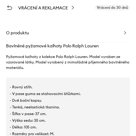
VRÁCENÍ A REKLAMACE
Vrácení do 30 dnů
O produktu
Bavlněné pyžamové kalhoty Polo Ralph Lauren
Pyžamové kalhoty z kolekce Polo Ralph Lauren. Model vyroben ze
vzorované látky. Model vyrobený z mimořádně příjemného bavlněného
materiálu.
- Rovný střih.
- V pase guma se stahovacími šňůrkami.
- Dvě boční kapsy.
- Tenká, neelastická tkanina.
- Šířka v pase: 37 cm.
- Výška sedu: 35 cm.
- Délka: 105 cm.
- Rozměry pro velikost: M.