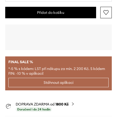
Přidat do košíku
FINAL SALE %
*-5 % s kódem: LST při nákupu za min. 2 200 Kč. S kódem
FIN: -10 % v aplikaci!
Stáhnout aplikaci
DOPRAVA ZDARMA od
1800 Kč
Doručení i do 24 hodin