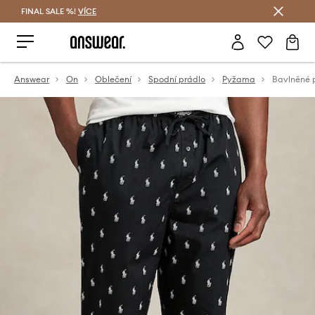
FINAL SALE %!
VÍCE
Ušetřete s Answear Club
Answear
On
Oblečení
Spodní prádlo
Pyžama