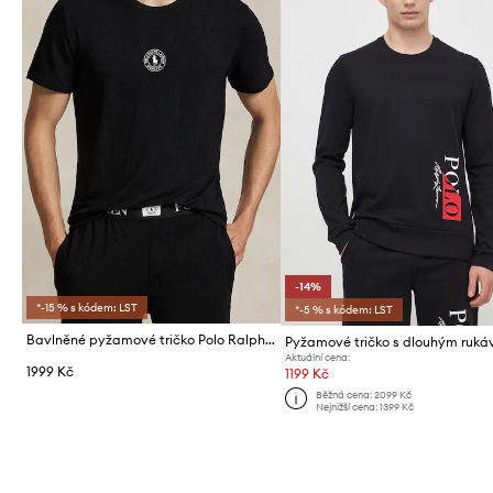
-14%
*-15 % s kódem: LST
*-5 % s kódem: LST
Bavlněné pyžamové tričko Polo Ralph Lauren
Aktuální cena:
1999 Kč
1199 Kč
Běžná cena:
2099 Kč
Nejnižší cena:
1399 Kč