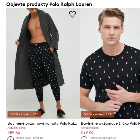
Objevte produkty Polo Ralph Lauren
*-5 % s kódem: LST
*-5 % s kódem: LST
Bavlněné pyžamové kalhoty Polo Ralph Lauren
Aktuální cena:
Aktuální cena:
1419 Kč
1129 Kč
Běžná cena:
2099 Kč
Běžná cena:
1699 Kč