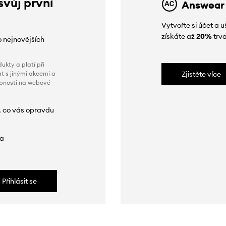
svůj první
Answear
Vytvořte si účet a
získáte až
20%
trva
o nejnovějších
ukty a platí při
t s jinými akcemi a
Zjistěte více
obnosti na webové
, co vás opravdu
da
Přihlásit se