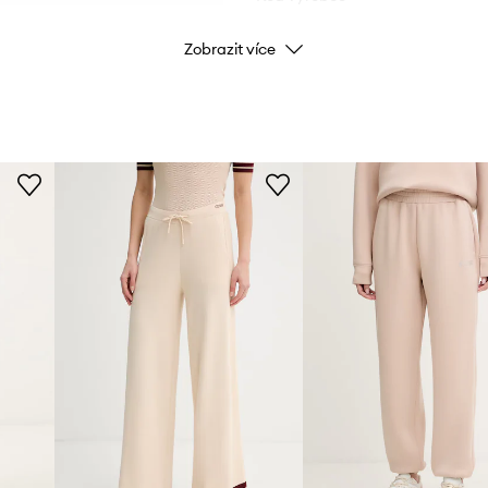
Zobrazit více
Barva
Značka
M
Výrobce
ID produktu