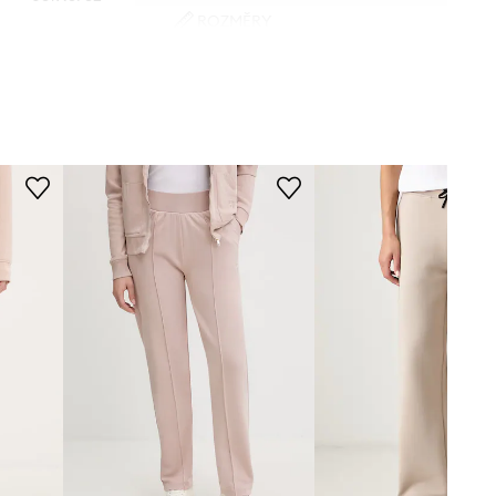
ROZMĚRY
béžová
Modelka na fotografii je 176 cm
vysoká a má na sobě velikost S
oschino Jeans
Standardní velikost
Doporučujeme zvolit velikost, kterou
běžně nosíte.
Tabulka velikosti