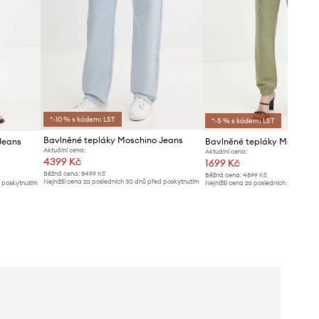
*-10 % s kódem: LST
*-5 % s kódem: LST
Bavlněné tepláky Moschino Jeans
Jeans
Bavlněné tepláky Moschino
Aktuální cena:
Aktuální cena:
4399 Kč
1699 Kč
Běžná cena:
8499 Kč
Běžná cena:
4899 Kč
Nejnižší cena za posledních 30 dnů před poskytnutím
d poskytnutím
Nejnižší cena za posledních 30 dnů př
slevy:
4799 Kč
slevy:
1799 Kč