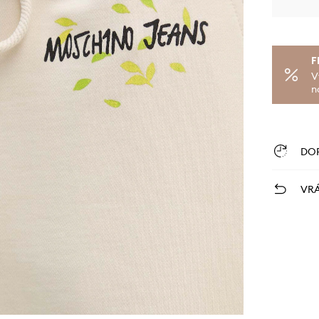
F
V
n
DO
VRÁ