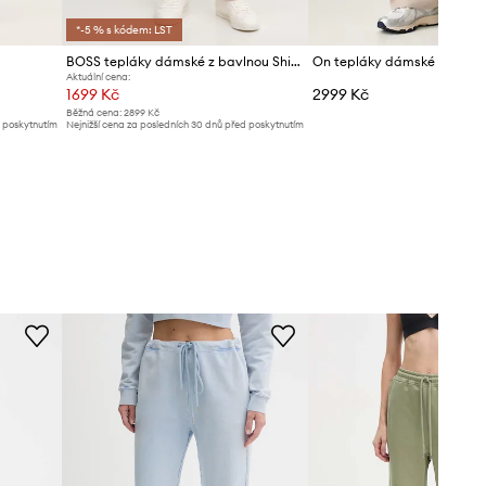
*-5 % s kódem: LST
BOSS tepláky dámské z bavlnou Shiny B Pants
On tepláky dámské Focus 
Aktuální cena:
1699 Kč
2999 Kč
Běžná cena:
2899 Kč
d poskytnutím
Nejnižší cena za posledních 30 dnů před poskytnutím
slevy:
1799 Kč