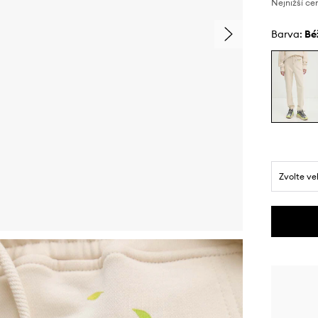
Nejnižší ce
Barva:
b
Zvolte ve