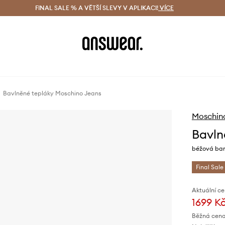
ácení zdarma (od 1800 Kč)
FINAL SALE % A VĚTŠÍ SLEVY V APLIKACI!
Doručení i do 24 h
VÍCE
Ušetřete s 
Bavlněné tepláky Moschino Jeans
Moschin
Bavln
béžová bar
Final Sale
Aktuální ce
1699 K
Běžná cena