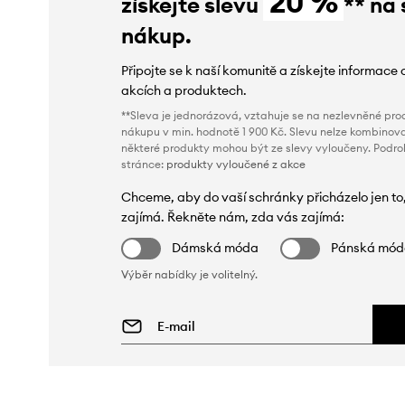
20 %
získejte slevu
** na 
nákup.
Připojte se k naší komunitě a získejte informace 
akcích a produktech.
**Sleva je jednorázová, vztahuje se na nezlevněné prod
nákupu v min. hodnotě 1 900 Kč. Slevu nelze kombinova
některé produkty mohou být ze slevy vyloučeny. Podr
stránce:
produkty vyloučené z akce
Chceme, aby do vaší schránky přicházelo jen to
zajímá. Řekněte nám, zda vás zajímá:
Dámská móda
Pánská mó
Výběr nabídky je volitelný.