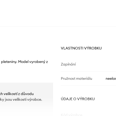
VLASTNOSTI VÝROBKU
 pleteniny. Model vyrobený z
Zapínání
Pružnost materiálu
neelas
ch velikostí z důvodu
ÚDAJE O VÝROBKU
y jsou velikosti výrobce.
Kód výrobce