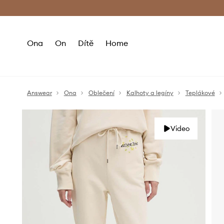
Premium Fashion Benefits
Doručení a vr
Ona
On
Dítě
Home
Answear
Ona
Oblečení
Kalhoty a legíny
Teplákové
Video