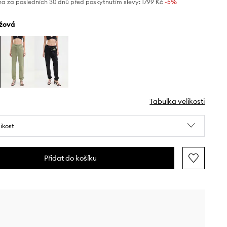
na za posledních 30 dnů před poskytnutím slevy:
1799 Kč
 -5%
éžová
Tabulka velikosti
likost
Přidat do košíku