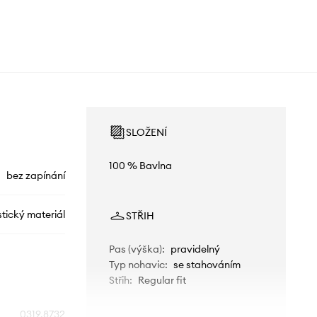
SLOŽENÍ
100 % Bavlna
bez zapínání
tický materiál
STŘIH
Pas (výška)
:
pravidelný
Typ nohavic
:
se stahováním
Střih
:
Regular fit
0319.8732