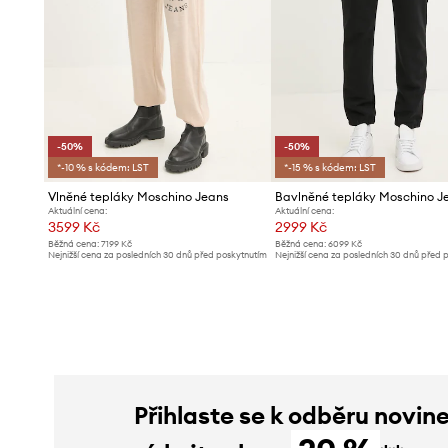
-50%
-50%
*-10 % s kódem: LST
*-15 % s kódem: LST
Vlněné tepláky Moschino Jeans
Bavlněné tepláky Moschino J
Aktuální cena:
Aktuální cena:
3599 Kč
2999 Kč
Běžná cena:
7199 Kč
Běžná cena:
6099 Kč
Nejnižší cena za posledních 30 dnů před poskytnutím
Nejnižší cena za posledních 30 dnů před 
slevy:
7199 Kč
slevy:
6099 Kč
Přihlaste se k odběru novin