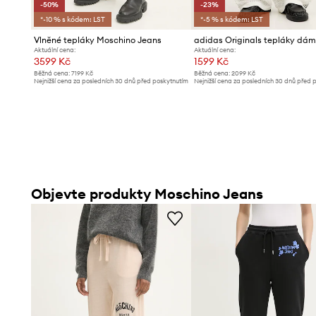
-50%
-23%
*-10 % s kódem: LST
*-5 % s kódem: LST
Vlněné tepláky Moschino Jeans
Aktuální cena:
Aktuální cena:
3599 Kč
1599 Kč
Běžná cena:
7199 Kč
Běžná cena:
2099 Kč
Nejnižší cena za posledních 30 dnů před poskytnutím
Nejnižší cena za posledních 30 dnů před 
slevy:
7199 Kč
slevy:
2099 Kč
Objevte produkty Moschino Jeans