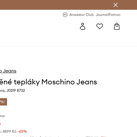
Answear Club
- 20 % na první objednávku
Answear Club
Journal
Pomoc
o Jeans
ěné tepláky Moschino Jeans
va, J0319 8732
 %!
na:
č
:
4899 Kč
-65%