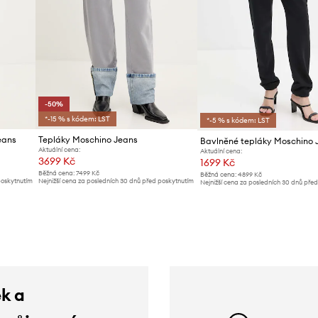
-50%
*-15 % s kódem: LST
*-5 % s kódem: LST
eans
Tepláky Moschino Jeans
Bavlněné tepláky Moschino 
Aktuální cena:
Aktuální cena:
3699 Kč
1699 Kč
Běžná cena:
7499 Kč
Běžná cena:
4899 Kč
poskytnutím
Nejnižší cena za posledních 30 dnů před poskytnutím
Nejnižší cena za posledních 30 dnů pře
slevy:
7499 Kč
slevy:
1799 Kč
ek a