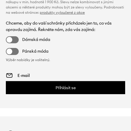
nákupu v min. hodnotě 1 900 Kč. Slevu nelze kombinovat s jinými
akcemi a některé produkty mohou být ze slevy vyloučeny. Podrobnosti
na webové stránce:
produkty vyloučené z akce
Chceme, aby do vaší schránky přicházelo jen to, co vás
opravdu zajímá. Řekněte nám, zda vás zajímá:
Dámská móda
Pánská móda
Výběr nabídky je volitelný.
Přihlásit se