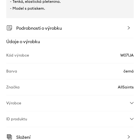
- Tenká, elastická pletenina.
- Model s potiskem.
Podrobnosti o výrobku
Údaje o výrobku
Kód výrobce
W071JA
Barva
černá
Značka
AllSaints
Výrobce
ID produktu
Složení