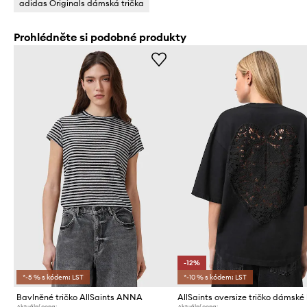
adidas Originals dámská trička
Prohlédněte si podobné produkty
-12%
*-5 % s kódem: LST
*-10 % s kódem: LST
Bavlněné tričko AllSaints ANNA
Aktuální cena:
Aktuální cena: