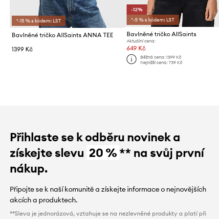
-12%
*-5 % s kódem: LST
*-15 % s kódem: LST
Bavlněné tričko AllSaints
Bavlněné tričko AllSaints ANNA TEE
Aktuální cena:
649 Kč
1399 Kč
Běžná cena:
1399 Kč
Nejnižší cena:
739 Kč
Přihlaste se k odběru novinek a
získejte slevu
20 %
** na svůj první
nákup.
Připojte se k naší komunitě a získejte informace o nejnovějších
akcích a produktech.
**Sleva je jednorázová, vztahuje se na nezlevněné produkty a platí při