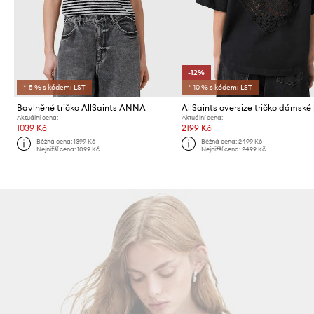
-12%
*-5 % s kódem: LST
*-10 % s kódem: LST
Bavlněné tričko AllSaints ANNA
Aktuální cena:
Aktuální cena:
1039 Kč
2199 Kč
Běžná cena:
1399 Kč
Běžná cena:
2499 Kč
Nejnižší cena:
1099 Kč
Nejnižší cena:
2499 Kč