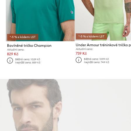
*-5 % s kódem: LST
*-5 % s kódem: LST
Bavlněné tričko Champion
Aktuální cena:
Aktuální cena:
739 Kč
829 Kč
Běžná cena:
1099 Kč
Běžná cena:
1029 Kč
Nejnižší cena:
749 Kč
Nejnižší cena:
859 Kč