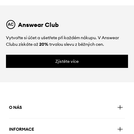
Answear Club
Vytvořte si účet a ušetřete při každém nákupu. V Answear
Clubu získáte až
20%
trvalou slevu z běžných cen.
Zjistěte více
O NÁS
INFORMACE