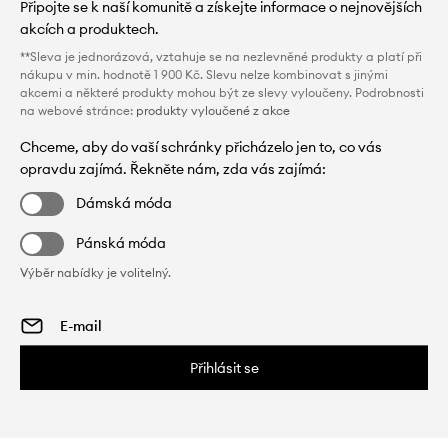
Připojte se k naší komunitě a získejte informace o nejnovějších
akcích a produktech.
**Sleva je jednorázová, vztahuje se na nezlevněné produkty a platí při
nákupu v min. hodnotě 1 900 Kč. Slevu nelze kombinovat s jinými
akcemi a některé produkty mohou být ze slevy vyloučeny. Podrobnosti
na webové stránce:
produkty vyloučené z akce
Chceme, aby do vaší schránky přicházelo jen to, co vás
opravdu zajímá. Řekněte nám, zda vás zajímá:
Dámská móda
Pánská móda
Výběr nabídky je volitelný.
Přihlásit se