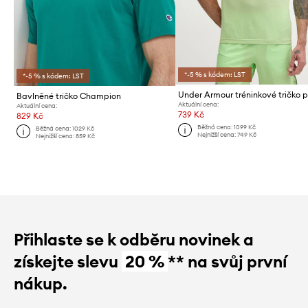
*-5 % s kódem: LST
*-5 % s kódem: LST
Bavlněné tričko Champion
Aktuální cena:
Aktuální cena:
739 Kč
829 Kč
Běžná cena:
1099 Kč
Běžná cena:
1029 Kč
Nejnižší cena:
749 Kč
Nejnižší cena:
859 Kč
Přihlaste se k odběru novinek a
získejte slevu
20 %
** na svůj první
nákup.