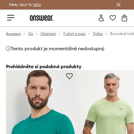
FINAL SALE %!
VÍCE
Ušetřete s Answear Club
Answear
On
Oblečení
T-shirt a polo
Trička
Bavlněné tri
Tento produkt je momentálně nedostupný
Prohlédněte si podobné produkty