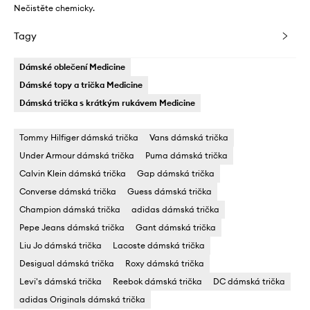
Nečistěte chemicky.
Tagy
Dámské oblečení Medicine
Dámské topy a trička Medicine
Dámská trička s krátkým rukávem Medicine
Tommy Hilfiger dámská trička
Vans dámská trička
Under Armour dámská trička
Puma dámská trička
Calvin Klein dámská trička
Gap dámská trička
Converse dámská trička
Guess dámská trička
Champion dámská trička
adidas dámská trička
Pepe Jeans dámská trička
Gant dámská trička
Liu Jo dámská trička
Lacoste dámská trička
Desigual dámská trička
Roxy dámská trička
Levi's dámská trička
Reebok dámská trička
DC dámská trička
adidas Originals dámská trička