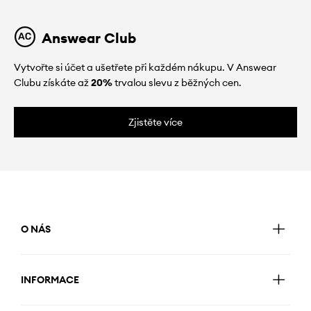
Answear Club
Vytvořte si účet a ušetřete při každém nákupu. V Answear
Clubu získáte až
20%
trvalou slevu z běžných cen.
Zjistěte více
O NÁS
INFORMACE