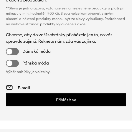
akcích a produktech.
**Sleva je jednorázová, vztahuje se na nezlevněné produkty a platí při
nákupu v min. hodnotě 1 900 Kč. Slevu nelze kombinovat s jinými
akcemi a některé produkty mohou být ze slevy vyloučeny. Podrobnosti
na webové stránce:
produkty vyloučené z akce
Chceme, aby do vaší schránky přicházelo jen to, co vás
opravdu zajímá. Řekněte nám, zda vás zajímá:
Dámská móda
Pánská móda
Výběr nabídky je volitelný.
Přihlásit se