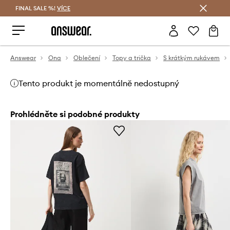
FINAL SALE %!
VÍCE
Ušetřete s Answear Club
Answear
Ona
Oblečení
Topy a trička
S krátkým rukávem
Tento produkt je momentálně nedostupný
Prohlédněte si podobné produkty