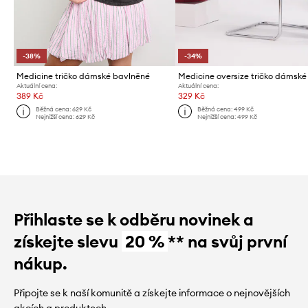
-38%
-34%
Medicine tričko dámské bavlněné
Aktuální cena:
Aktuální cena:
389 Kč
329 Kč
Běžná cena:
629 Kč
Běžná cena:
499 Kč
Nejnižší cena:
629 Kč
Nejnižší cena:
499 Kč
Přihlaste se k odběru novinek a
získejte slevu
20 %
** na svůj první
nákup.
Připojte se k naší komunitě a získejte informace o nejnovějších