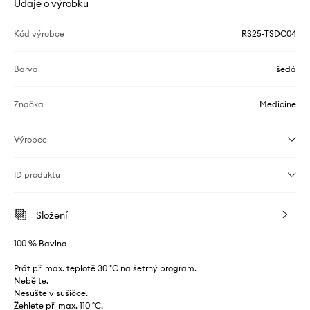
Údaje o výrobku
Kód výrobce
RS25-TSDC04
Barva
šedá
Značka
Medicine
Výrobce
ID produktu
Složení
100 % Bavlna
Prát při max. teplotě 30 °C na šetrný program.
Nebělte.
Nesušte v sušičce.
Žehlete při max. 110 °C.