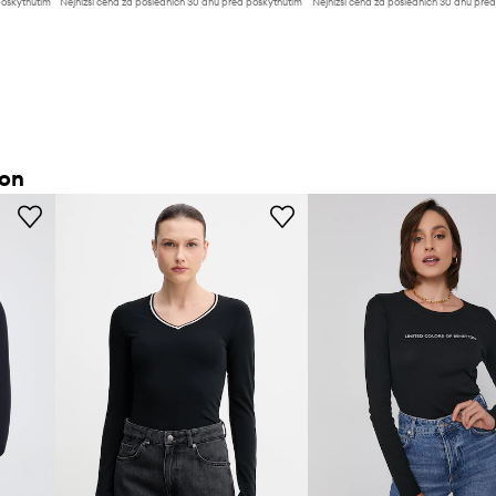
poskytnutím
Nejnižší cena za posledních 30 dnů před poskytnutím
Nejnižší cena za posledních 30 dnů pře
slevy:
609 Kč
slevy:
439 Kč
ton