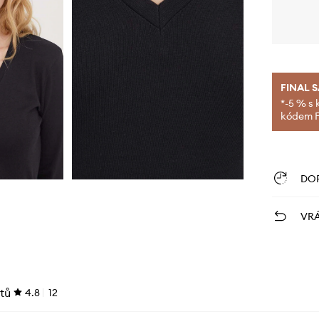
FINAL 
*-5 % s 
kódem FI
DO
VRÁ
tů
4.8
12