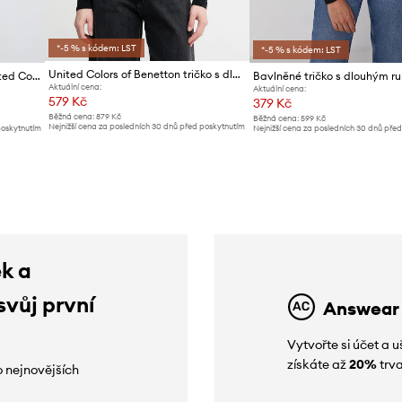
*-5 % s kódem: LST
*-5 % s kódem: LST
United Colors of Benetton tričko s dlouhým rukávem dámské s bavlnou
Tričko s dlouhým rukávem United Colors of Benetton
Aktuální cena:
Aktuální cena:
579 Kč
379 Kč
Běžná cena:
879 Kč
Běžná cena:
599 Kč
Nejnižší cena za posledních 30 dnů před poskytnutím
poskytnutím
Nejnižší cena za posledních 30 dnů pře
slevy:
609 Kč
slevy:
399 Kč
ek a
svůj první
Answear
Vytvořte si účet a
získáte až
20%
trva
o nejnovějších