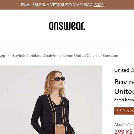
ácení zdarma (od 1800 Kč)
FINAL SALE % A VĚTŠÍ SLEVY V APLIKACI!
Doručení i do 24 h
VÍCE
Ušetřete s 
vem
Bavlněné tričko s dlouhým rukávem United Colors of Benetton
United C
Bavln
Unite
černá barv
*-5 % s k
Aktuální ce
399 Kč