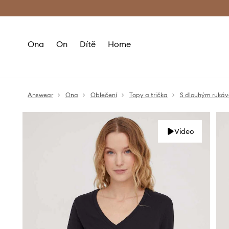
Premium Fashion Benefits
Doručení a vr
Ona
On
Dítě
Home
Answear
Ona
Oblečení
Topy a trička
S dlouhým ruká
Video