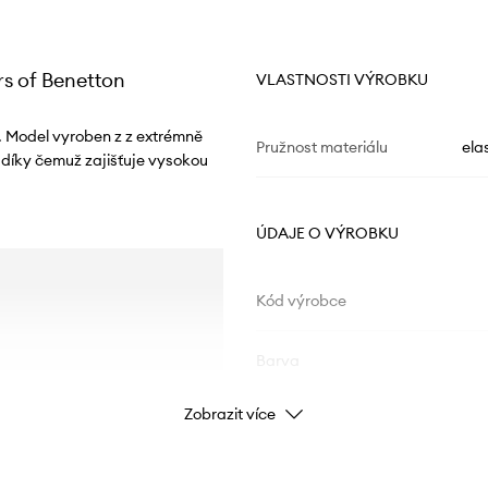
rs of Benetton
VLASTNOSTI VÝROBKU
. Model vyroben z z extrémně
Pružnost materiálu
ela
 díky čemuž zajišťuje vysokou
ÚDAJE O VÝROBKU
Kód výrobce
Barva
Zobrazit více
Značka
U