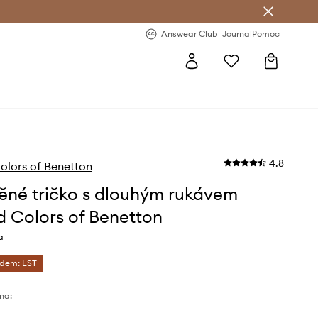
Answear Club
- 20 % na první objednávku
Answear Club
Journal
Pomoc
4.8
olors of Benetton
ěné tričko s dlouhým rukávem
d Colors of Benetton
a
ódem: LST
na: