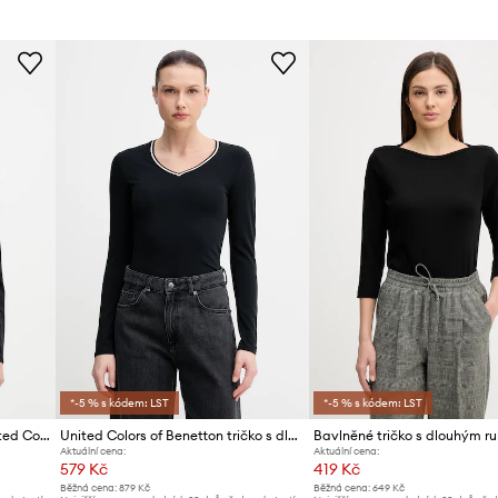
Výrobce
ID produktu
*-5 % s kódem: LST
*-5 % s kódem: LST
Tričko s dlouhým rukávem United Colors of Benetton
United Colors of Benetton tričko s dlouhým rukávem dámské s bavlnou
Aktuální cena:
Aktuální cena:
579 Kč
419 Kč
Běžná cena:
879 Kč
Běžná cena:
649 Kč