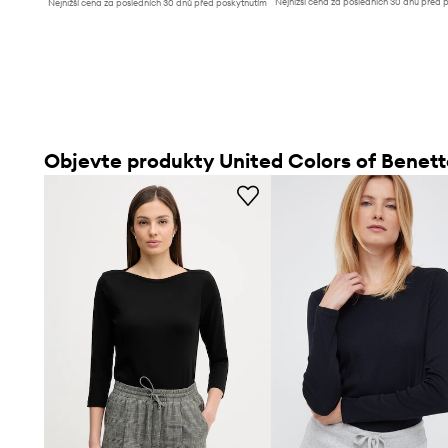
Nejnižší cena za posledních 30 dnů před 
Nejnižší cena za posledních 30 dnů před poskytnutím
slevy:
729 Kč
slevy:
449 Kč
Objevte produkty United Colors of Benet