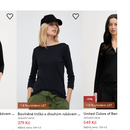
Doporučujeme zvolit si o číslo menší
velikost, než běžně nosíte.
Velikosti uvedené v obchodě byly
přepočítány na standardní evropskou
tabulku velikostí. Na etiketě
dodaného produktu je uvedeno
původní označení výrobce.
Tabulka velikosti
-11%
*-5 % s kódem: LST
*-5 % s kódem: LST
Bavlněné tričko s dlouhým rukávem United Colors of Benetton
Bavlněné tričko s dlouhým rukávem United Colors of Benetton
Aktuální cena:
Aktuální cena:
549 Kč
379 Kč
Běžná cena:
759 Kč
Běžná cena:
599 Kč