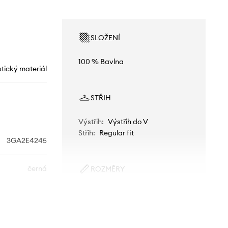
SLOŽENÍ
100 % Bavlna
stický materiál
STŘIH
Výstřih
:
Výstřih do V
Střih
:
Regular fit
3GA2E4245
černá
ROZMĚRY
Modelka na fotografii je 177 cm
nited Colors of
vysoká a má na sobě velikost S
Benetton
Větší velikost