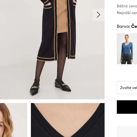
Běžná cena
Nejnižší ce
Barva:
č
Zvolte ve