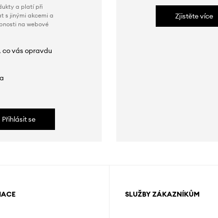
ukty a platí při
t s jinými akcemi a
Zjistěte více
obnosti na webové
, co vás opravdu
da
Přihlásit se
MACE
SLUŽBY ZÁKAZNÍKŮM