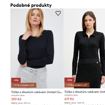
Podobné produkty
-15%
-11%
*-5 % s kódem: LST
*-5 % s kódem: LST
Tričko s dlouhým rukávem United Colors of Benetton
Aktuální cena:
Aktuální cena:
619 Kč
399 Kč
Běžná cena:
1059 Kč
Běžná cena:
599 Kč