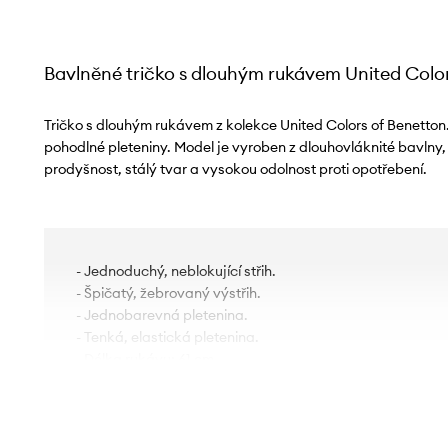
Bavlněné tričko s dlouhým rukávem United Colo
Tričko s dlouhým rukávem z kolekce United Colors of Benetton
pohodlné pleteniny. Model je vyroben z dlouhovláknité bavlny,
prodyšnost, stálý tvar a vysokou odolnost proti opotřebení.
- Jednoduchý, neblokující střih.
- Špičatý, žebrovaný výstřih.
- Jednobarevná pletenina.
- Tenká, elastická pletenina.
- Délka rukávu: 61 cm.
- Délka: 58 cm.
- Šířka v podpaží: 43 cm.
- Rozměry pro velikost: S.