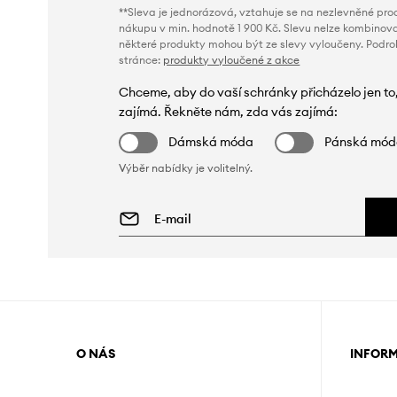
**Sleva je jednorázová, vztahuje se na nezlevněné prod
nákupu v min. hodnotě 1 900 Kč. Slevu nelze kombinova
některé produkty mohou být ze slevy vyloučeny. Podr
stránce:
produkty vyloučené z akce
Chceme, aby do vaší schránky přicházelo jen to
zajímá. Řekněte nám, zda vás zajímá:
Dámská móda
Pánská mó
Výběr nabídky je volitelný.
O NÁS
INFOR