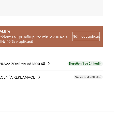
SALE %
Stáhnout aplikaci
kódem: LST při nákupu za min. 2 200 Kč. S
N: -10 % v aplikaci!
PRAVA ZDARMA od
1800 Kč
Doručení i do 24 hodin
CENÍ A REKLAMACE
Vrácení do 30 dnů