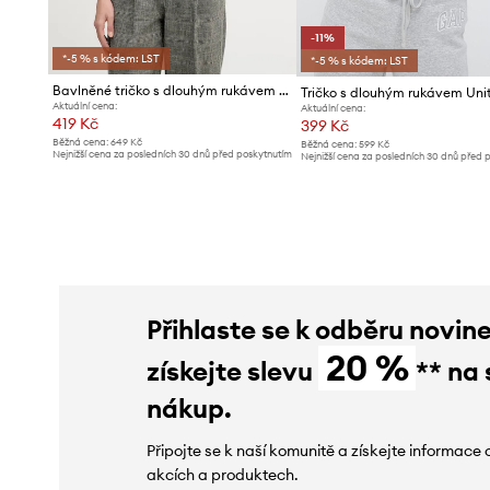
-11%
*-5 % s kódem: LST
*-5 % s kódem: LST
Bavlněné tričko s dlouhým rukávem United Colors of Benetton
Aktuální cena:
Aktuální cena:
419 Kč
399 Kč
Běžná cena:
649 Kč
Běžná cena:
599 Kč
Nejnižší cena za posledních 30 dnů před poskytnutím
Nejnižší cena za posledních 30 dnů před 
slevy:
439 Kč
slevy:
449 Kč
Přihlaste se k odběru novin
20 %
získejte slevu
** na 
nákup.
Připojte se k naší komunitě a získejte informace 
akcích a produktech.