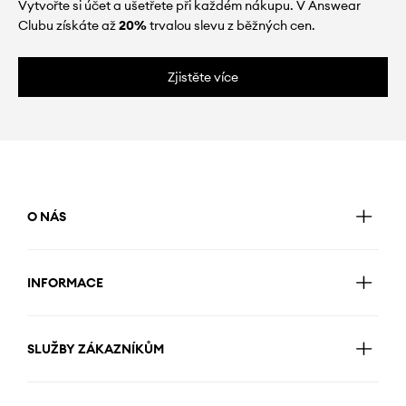
Vytvořte si účet a ušetřete při každém nákupu. V Answear
Clubu získáte až
20%
trvalou slevu z běžných cen.
Zjistěte více
O NÁS
INFORMACE
SLUŽBY ZÁKAZNÍKŮM