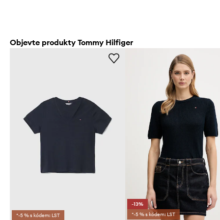
Objevte produkty Tommy Hilfiger
-13%
*-5 % s kódem: LST
*-5 % s kódem: LST