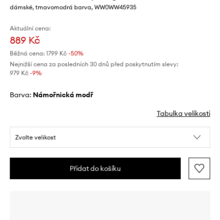
dámské, tmavomodrá barva, WW0WW45935
Aktuální cena:
889 Kč
Běžná cena:
1799 Kč
-50%
Nejnižší cena za posledních 30 dnů před poskytnutím slevy:
979 Kč
 -9%
Barva:
námořnická modř
Tabulka velikosti
Zvolte velikost
Přidat do košíku