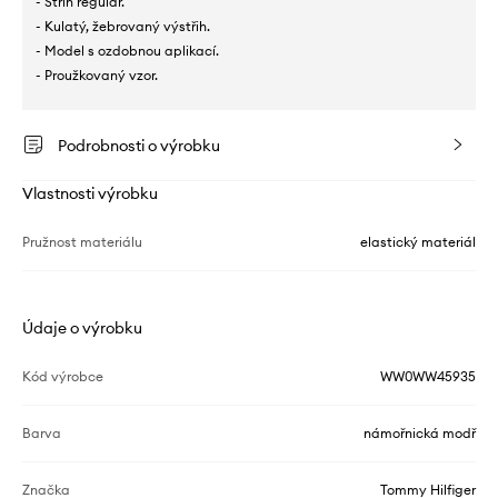
- Střih regular.
- Kulatý, žebrovaný výstřih.
- Model s ozdobnou aplikací.
- Proužkovaný vzor.
Podrobnosti o výrobku
Vlastnosti výrobku
Pružnost materiálu
elastický materiál
Údaje o výrobku
Kód výrobce
WW0WW45935
Barva
námořnická modř
Značka
Tommy Hilfiger