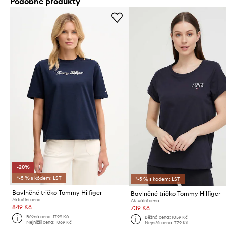
Podobné produkty
-20%
*-5 % s kódem: LST
*-5 % s kódem: LST
Bavlněné tričko Tommy Hilfiger
Bavlněné tričko Tommy Hilfiger
Aktuální cena:
Aktuální cena:
849 Kč
739 Kč
Běžná cena:
1799 Kč
Běžná cena:
1059 Kč
Nejnižší cena:
1069 Kč
Nejnižší cena:
779 Kč