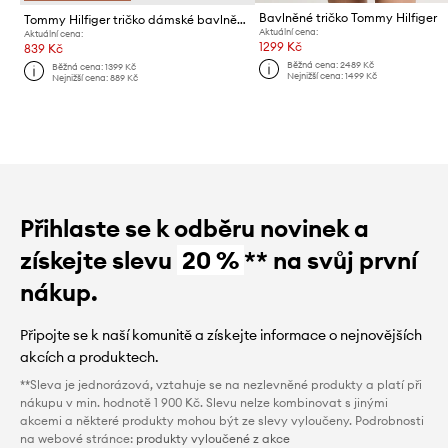
Bavlněné tričko Tommy Hilfiger
Tommy Hilfiger tričko dámské bavlněné
Aktuální cena:
Aktuální cena:
1299 Kč
839 Kč
Běžná cena:
2489 Kč
Běžná cena:
1399 Kč
Nejnižší cena:
1499 Kč
Nejnižší cena:
889 Kč
Přihlaste se k odběru novinek a
získejte slevu
20 %
** na svůj první
nákup.
Připojte se k naší komunitě a získejte informace o nejnovějších
akcích a produktech.
**Sleva je jednorázová, vztahuje se na nezlevněné produkty a platí při
nákupu v min. hodnotě 1 900 Kč. Slevu nelze kombinovat s jinými
akcemi a některé produkty mohou být ze slevy vyloučeny. Podrobnosti
na webové stránce:
produkty vyloučené z akce