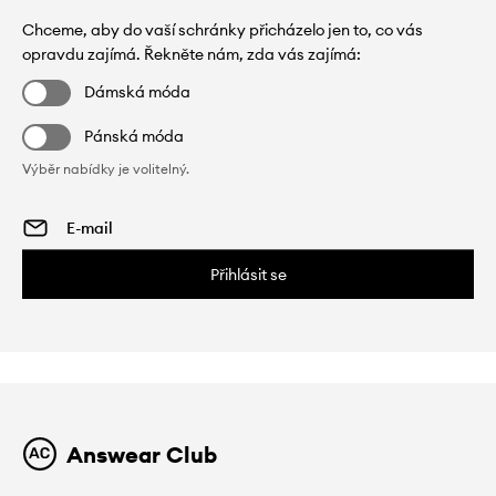
Chceme, aby do vaší schránky přicházelo jen to, co vás
opravdu zajímá. Řekněte nám, zda vás zajímá:
Dámská móda
Pánská móda
Výběr nabídky je volitelný.
Přihlásit se
Answear Club