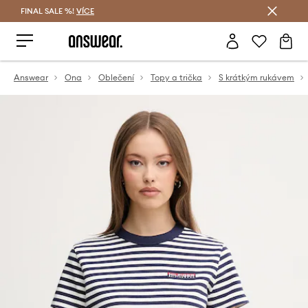
FINAL SALE %!
VÍCE
Ušetřete s Answear Club
Answear
Ona
Oblečení
Topy a trička
S krátkým rukávem