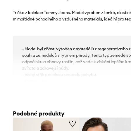
Tričko z kolekce Tommy Jeans. Model vyroben z tenké, elastic
mimořádně pohodlného a vzdušného materiálu, ideální pro tepl
- Model byl zčásti vyroben z materiálů z regenerativního
souhru zemědělců s rytmem přírody. Tento typ zemědělst
odpočinku a obnovy rostlin, což vede k získání lepšího 
zvířata a zdravější půdy.
- Volný střih pro plnou svobodu pohybu.
- Krátký rukáv.
- Střih rukávů se sníženou linií ramen neomezuje pohyblivo
- Klasický, kulatý výstřih.
- Model s potiskem.
Podobné produkty