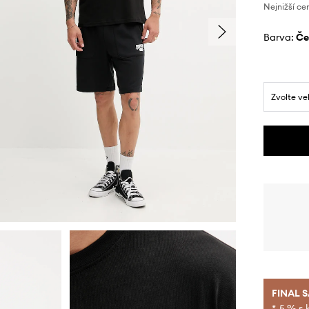
Nejnižší ce
Barva:
č
Zvolte ve
FINAL 
*-5 % s 