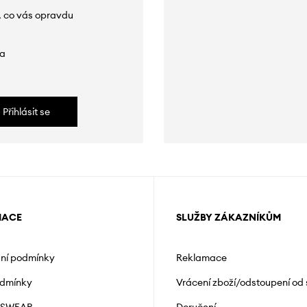
, co vás opravdu
da
Přihlásit se
MACE
SLUŽBY ZÁKAZNÍKŮM
ní podmínky
Reklamace
odmínky
Vrácení zboží/odstoupení od