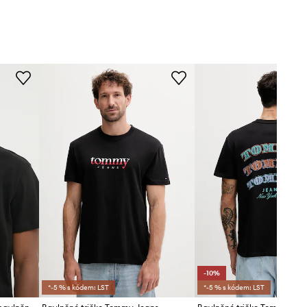
-10%
*-5 % s kódem: LST
*-5 % s kódem: LST