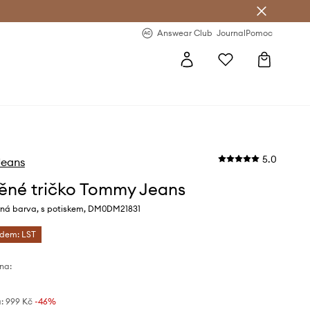
Answear Club
- 20 % na první objednávku
Answear Club
Journal
Pomoc
5.0
eans
ěné tričko Tommy Jeans
rná barva, s potiskem, DM0DM21831
ódem: LST
na:
:
999 Kč
-46%