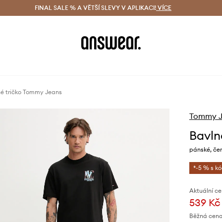
ácení zdarma (od 1800 Kč)
FINAL SALE % A VĚTŠÍ SLEVY V APLIKACI!
Doručení i do 24 h
VÍCE
Ušetřete s 
é tričko Tommy Jeans
Tommy J
Bavln
pánské, če
*-5 % s k
Aktuální ce
539 Kč
Běžná cena