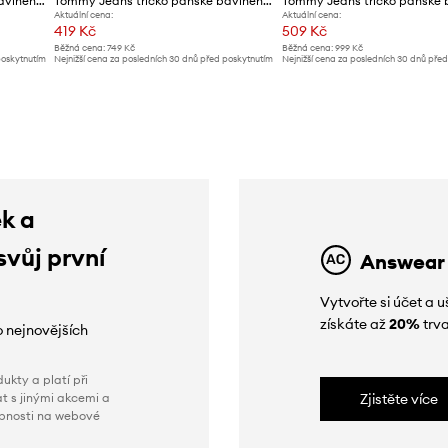
Tommy Jeans tričko pánské bavlněné
Tommy Jeans tričko pánské bavlněné
Aktuální cena:
Aktuální cena:
419 Kč
509 Kč
Běžná cena:
749 Kč
Běžná cena:
999 Kč
poskytnutím
Nejnižší cena za posledních 30 dnů před poskytnutím
Nejnižší cena za posledních 30 dnů pře
slevy:
469 Kč
slevy:
559 Kč
ek a
svůj první
Answear
Vytvořte si účet a
získáte až
20%
trva
o nejnovějších
ukty a platí při
t s jinými akcemi a
Zjistěte více
obnosti na webové