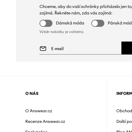
Chceme, aby do vaší schránky přicházelo jen to
zajímá. Řekněte nám, zda vás zajímá:
Dámská móda
Pánská mó
Výběr nabídky je volitelný.
O NÁS
INFOR
O Answear.cz
Obchod
Recenze Answear.cz
Další p