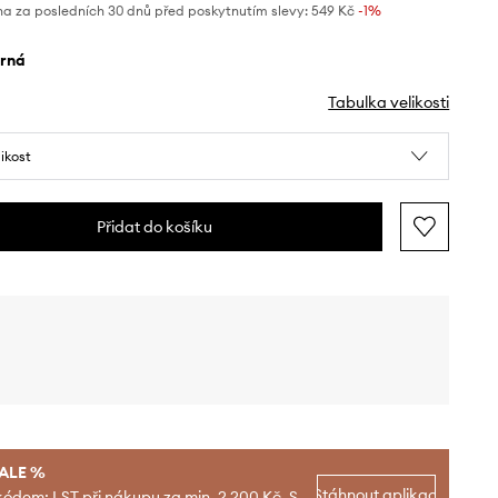
na za posledních 30 dnů před poskytnutím slevy:
549 Kč
 -1%
erná
Tabulka velikosti
likost
Přidat do košíku
SALE %
Stáhnout aplikaci
kódem: LST při nákupu za min. 2 200 Kč. S