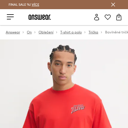
FINAL SALE %!
VÍCE
Ušetřete s Answear Club
Answear
On
Oblečení
T-shirt a polo
Trička
Bavlněné trič