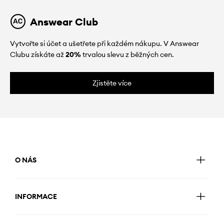
Answear Club
Vytvořte si účet a ušetřete při každém nákupu. V Answear
Clubu získáte až
20%
trvalou slevu z běžných cen.
Zjistěte více
O NÁS
INFORMACE