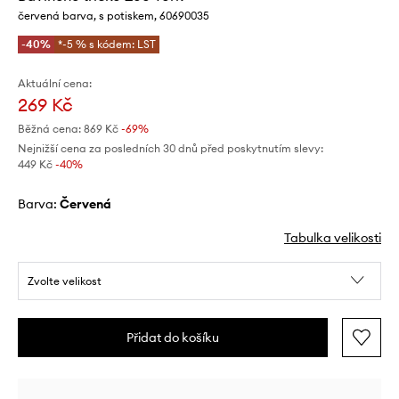
červená barva, s potiskem, 60690035
-40%
*-5 % s kódem: LST
Aktuální cena:
269 Kč
Běžná cena:
869 Kč
-69%
Nejnižší cena za posledních 30 dnů před poskytnutím slevy:
449 Kč
 -40%
Barva:
červená
Tabulka velikosti
Zvolte velikost
Přidat do košíku