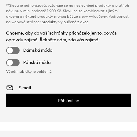
**Sleva je jednorázová, vztahuje se na nezlevněné produkty a platí při
nákupu v min. hodnotě 1 900 Kč. Slevu nelze kombinovat s jinými
akcemi a některé produkty mohou být ze slevy vyloučeny. Podrobnosti
na webové stránce:
produkty vyloučené z akce
Chceme, aby do vaší schránky přicházelo jen to, co vás
opravdu zajímá. Řekněte nám, zda vás zajímá:
Dámská móda
Pánská móda
Výběr nabídky je volitelný.
Přihlásit se