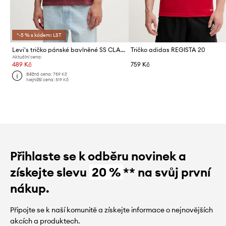
*-5 % s kódem: LST
Levi's tričko pánské bavlněné SS CLASSIC POCKET TEE
Tričko adidas REGISTA 20
Aktuální cena:
489 Kč
759 Kč
Běžná cena:
759 Kč
Nejnižší cena:
519 Kč
Přihlaste se k odběru novinek a
získejte slevu
20 %
** na svůj první
nákup.
Připojte se k naší komunitě a získejte informace o nejnovějších
akcích a produktech.