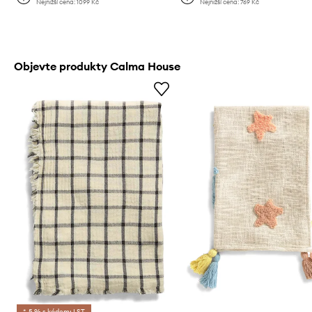
Nejnižší cena:
1099 Kč
Nejnižší cena:
769 Kč
Objevte produkty Calma House
*-5 % s kódem: LST