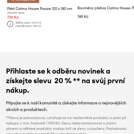
Pléd Calma House Piazze 120 x 180 cm
Aktuální cena:
749 Kč
739 Kč
Běžná cena:
1049 Kč
Nejnižší cena:
769 Kč
Přihlaste se k odběru novinek a
získejte slevu
20 %
** na svůj první
nákup.
Připojte se k naší komunitě a získejte informace o nejnovějších
akcích a produktech.
**Sleva je jednorázová, vztahuje se na nezlevněné produkty a platí při
nákupu v min. hodnotě 1 900 Kč. Slevu nelze kombinovat s jinými
akcemi a některé produkty mohou být ze slevy vyloučeny. Podrobnosti
na webové stránce:
produkty vyloučené z akce