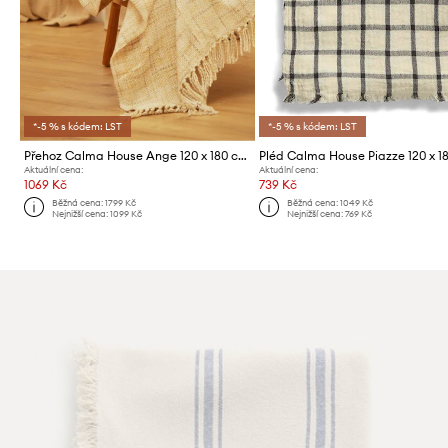
*-5 % s kódem: LST
*-5 % s kódem: LST
Přehoz Calma House Ange 120 x 180 cm
Pléd Calma House Piazze 120 x 1
Aktuální cena:
Aktuální cena:
1069 Kč
739 Kč
Běžná cena:
1799 Kč
Běžná cena:
1049 Kč
Nejnižší cena:
1099 Kč
Nejnižší cena:
769 Kč