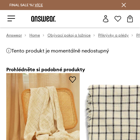
FINAL SALE %!
VÍCE
Ušetřete s Answear Club
Answear
Home
Obývací pokoj a ložnice
Přikrývky a plédy
P
Tento produkt je momentálně nedostupný
Prohlédněte si podobné produkty