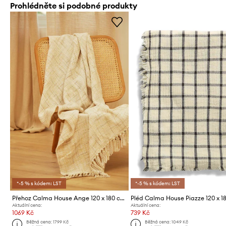
Prohlédněte si podobné produkty
*-5 % s kódem: LST
*-5 % s kódem: LST
Přehoz Calma House Ange 120 x 180 cm
Pléd Calma House Piazze 120 x 1
Aktuální cena:
Aktuální cena:
1069 Kč
739 Kč
Běžná cena:
1799 Kč
Běžná cena:
1049 Kč