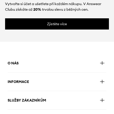
Vytvořte si účet a ušetřete při každém nákupu. V Answear
Clubu získáte až
20%
trvalou slevu z běžných cen.
Zjistěte více
O NÁS
INFORMACE
SLUŽBY ZÁKAZNÍKŮM