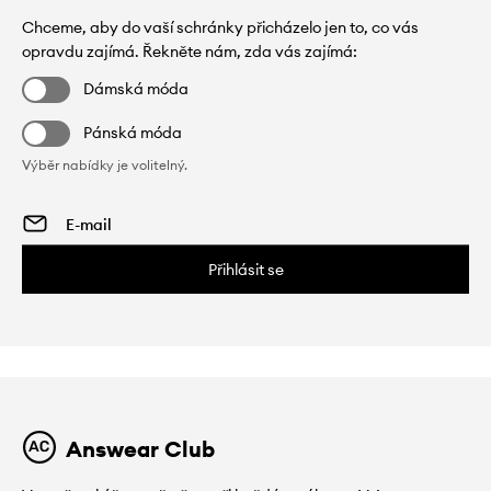
Chceme, aby do vaší schránky přicházelo jen to, co vás
opravdu zajímá. Řekněte nám, zda vás zajímá:
Dámská móda
Pánská móda
Výběr nabídky je volitelný.
Přihlásit se
Answear Club