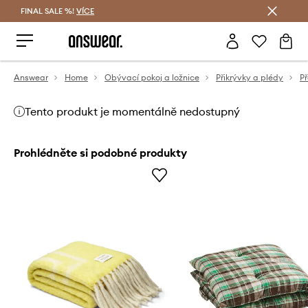
FINAL SALE %!
VÍCE
Ušetřete s Answear Club
Answear
Home
Obývací pokoj a ložnice
Přikrývky a plédy
P
Tento produkt je momentálně nedostupný
Prohlédněte si podobné produkty