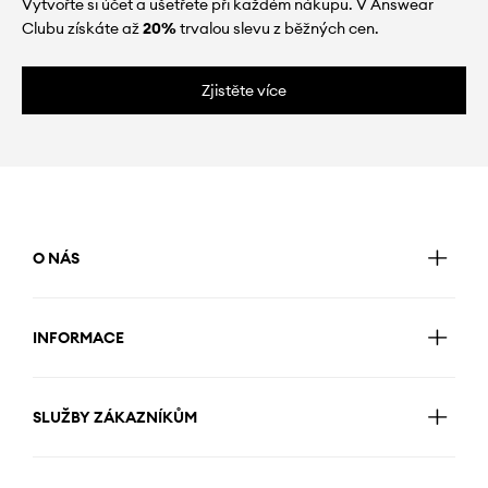
Vytvořte si účet a ušetřete při každém nákupu. V Answear
Clubu získáte až
20%
trvalou slevu z běžných cen.
Zjistěte více
O NÁS
INFORMACE
SLUŽBY ZÁKAZNÍKŮM