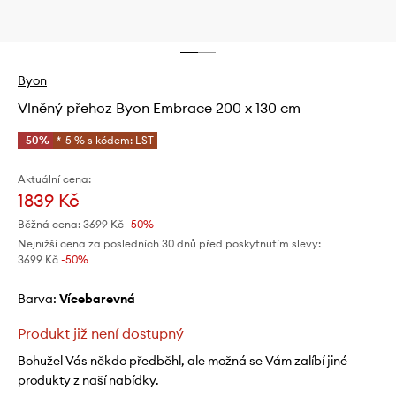
Byon
Vlněný přehoz Byon Embrace 200 x 130 cm
-50%
*-5 % s kódem: LST
Aktuální cena:
1839 Kč
Běžná cena:
3699 Kč
-50%
Nejnižší cena za posledních 30 dnů před poskytnutím slevy:
3699 Kč
 -50%
Barva:
vícebarevná
Produkt již není dostupný
Bohužel Vás někdo předběhl, ale možná se Vám zalíbí jiné
produkty z naší nabídky.