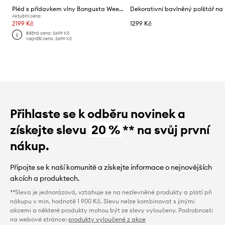
Pléd s přídavkem vlny Bongusta Weekend 130 x 170 cm
Aktuální cena:
2199 Kč
1299 Kč
Běžná cena:
2699 Kč
Nejnižší cena:
2699 Kč
Přihlaste se k odběru novinek a
získejte slevu
20 %
** na svůj první
nákup.
Připojte se k naší komunitě a získejte informace o nejnovějších
akcích a produktech.
**Sleva je jednorázová, vztahuje se na nezlevněné produkty a platí při
nákupu v min. hodnotě 1 900 Kč. Slevu nelze kombinovat s jinými
akcemi a některé produkty mohou být ze slevy vyloučeny. Podrobnosti
na webové stránce:
produkty vyloučené z akce