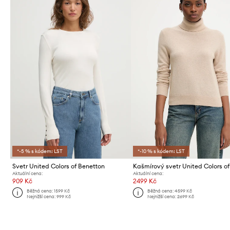
*-5 % s kódem: LST
*-10 % s kódem: LST
Svetr United Colors of Benetton
Aktuální cena:
Aktuální cena:
909 Kč
2499 Kč
Běžná cena:
1599 Kč
Běžná cena:
4599 Kč
Nejnižší cena:
999 Kč
Nejnižší cena:
2699 Kč