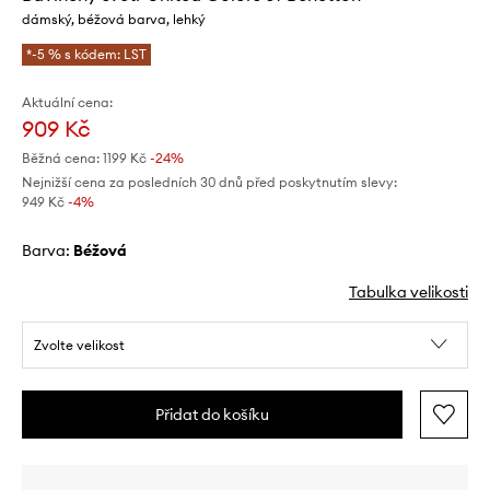
dámský, béžová barva, lehký
*-5 % s kódem: LST
Aktuální cena:
909 Kč
Běžná cena:
1199 Kč
-24%
Nejnižší cena za posledních 30 dnů před poskytnutím slevy:
949 Kč
 -4%
Barva:
béžová
Tabulka velikosti
Zvolte velikost
Přidat do košíku