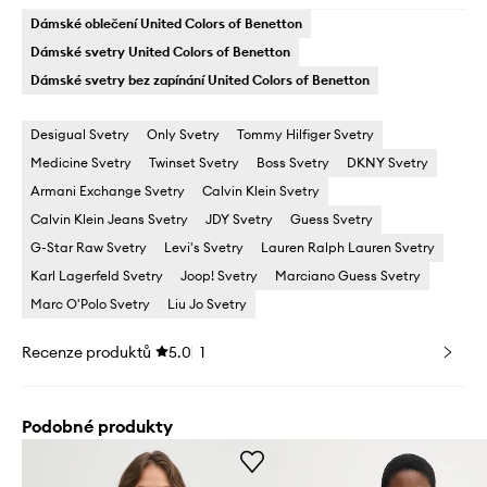
Dámské oblečení United Colors of Benetton
Dámské svetry United Colors of Benetton
Dámské svetry bez zapínání United Colors of Benetton
Desigual Svetry
Only Svetry
Tommy Hilfiger Svetry
Medicine Svetry
Twinset Svetry
Boss Svetry
DKNY Svetry
Armani Exchange Svetry
Calvin Klein Svetry
Calvin Klein Jeans Svetry
JDY Svetry
Guess Svetry
G-Star Raw Svetry
Levi's Svetry
Lauren Ralph Lauren Svetry
Karl Lagerfeld Svetry
Joop! Svetry
Marciano Guess Svetry
Marc O'Polo Svetry
Liu Jo Svetry
Recenze produktů
5.0
1
Podobné produkty