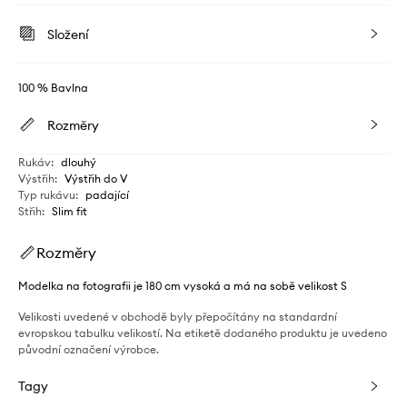
Složení
100 % Bavlna
Rozměry
Rukáv
:
dlouhý
Výstřih
:
Výstřih do V
Typ rukávu
:
padající
Střih
:
Slim fit
Rozměry
Modelka na fotografii je 180 cm vysoká a má na sobě velikost S
Velikosti uvedené v obchodě byly přepočítány na standardní
evropskou tabulku velikostí. Na etiketě dodaného produktu je uvedeno
původní označení výrobce.
Tagy