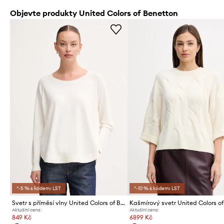
Objevte produkty United Colors of Benetton
*-5 % s kódem: LST
*-10 % s kódem: LST
Svetr s příměsí vlny United Colors of Benetton
Aktuální cena:
Aktuální cena:
849 Kč
6899 Kč