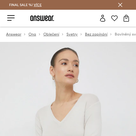
FINAL SALE %!
VÍCE
Ušetřete s Answear Club
Answear
Ona
Oblečení
Svetry
Bez zapínání