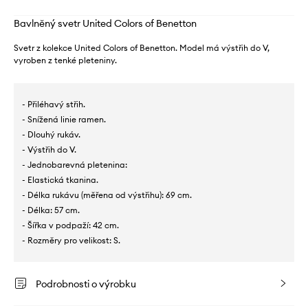
Bavlněný svetr United Colors of Benetton
Svetr z kolekce United Colors of Benetton. Model má výstřih do V,
vyroben z tenké pleteniny.
- Přiléhavý střih.
- Snížená linie ramen.
- Dlouhý rukáv.
- Výstřih do V.
- Jednobarevná pletenina:
- Elastická tkanina.
- Délka rukávu (měřena od výstřihu): 69 cm.
- Délka: 57 cm.
- Šířka v podpaží: 42 cm.
- Rozměry pro velikost: S.
Podrobnosti o výrobku