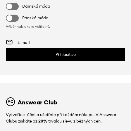
Dámská móda
Pánská móda
Výběr nabídky je volitelný.
Přihlásit se
Answear Club
Vytvořte si účet a ušetřete při každém nákupu. V Answear
Clubu získáte až
20%
trvalou slevu z běžných cen.