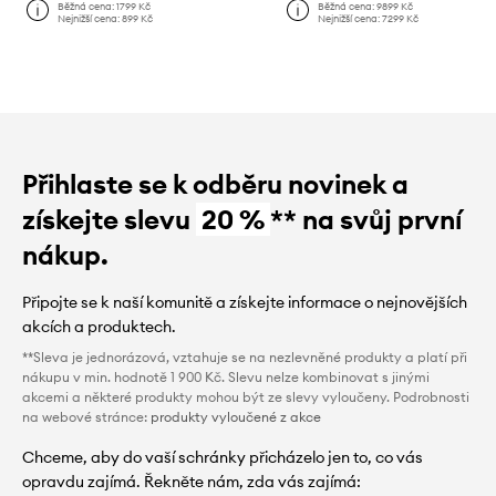
Běžná cena:
1799 Kč
Běžná cena:
9899 Kč
Nejnižší cena:
899 Kč
Nejnižší cena:
7299 Kč
Přihlaste se k odběru novinek a
získejte slevu
20 %
** na svůj první
nákup.
Připojte se k naší komunitě a získejte informace o nejnovějších
akcích a produktech.
**Sleva je jednorázová, vztahuje se na nezlevněné produkty a platí při
nákupu v min. hodnotě 1 900 Kč. Slevu nelze kombinovat s jinými
akcemi a některé produkty mohou být ze slevy vyloučeny. Podrobnosti
na webové stránce:
produkty vyloučené z akce
Chceme, aby do vaší schránky přicházelo jen to, co vás
opravdu zajímá. Řekněte nám, zda vás zajímá: