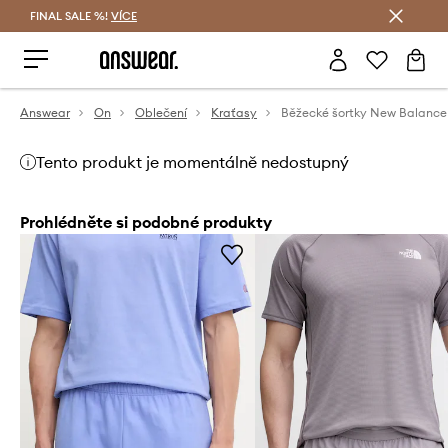
FINAL SALE %!
VÍCE
Ušetřete s Answear Club
Answear
On
Oblečení
Kraťasy
Tento produkt je momentálně nedostupný
Prohlédněte si podobné produkty