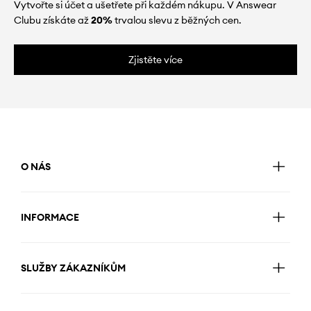
Vytvořte si účet a ušetřete při každém nákupu. V Answear
Clubu získáte až
20%
trvalou slevu z běžných cen.
Zjistěte více
O NÁS
INFORMACE
SLUŽBY ZÁKAZNÍKŮM