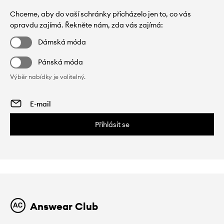
Chceme, aby do vaší schránky přicházelo jen to, co vás
opravdu zajímá. Řekněte nám, zda vás zajímá:
Dámská móda
Pánská móda
Výběr nabídky je volitelný.
Přihlásit se
Answear Club