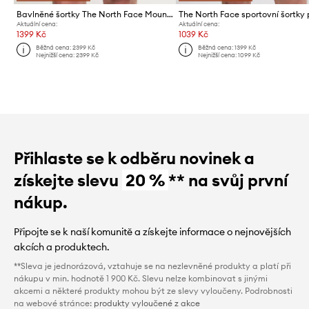
Bavlněné šortky The North Face Mountain Cleanup
Aktuální cena:
Aktuální cena:
1399 Kč
1039 Kč
Běžná cena:
2399 Kč
Běžná cena:
1399 Kč
Nejnižší cena:
2399 Kč
Nejnižší cena:
1099 Kč
Přihlaste se k odběru novinek a
získejte slevu
20 %
** na svůj první
nákup.
Připojte se k naší komunitě a získejte informace o nejnovějších
akcích a produktech.
**Sleva je jednorázová, vztahuje se na nezlevněné produkty a platí při
nákupu v min. hodnotě 1 900 Kč. Slevu nelze kombinovat s jinými
akcemi a některé produkty mohou být ze slevy vyloučeny. Podrobnosti
na webové stránce:
produkty vyloučené z akce