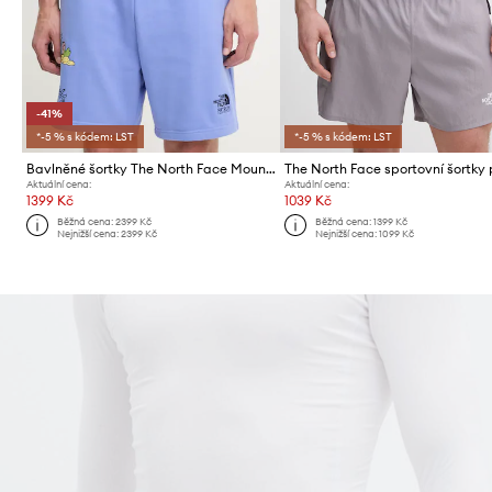
-41%
*-5 % s kódem: LST
*-5 % s kódem: LST
Bavlněné šortky The North Face Mountain Cleanup
Aktuální cena:
Aktuální cena:
1399 Kč
1039 Kč
Běžná cena:
2399 Kč
Běžná cena:
1399 Kč
Nejnižší cena:
2399 Kč
Nejnižší cena:
1099 Kč