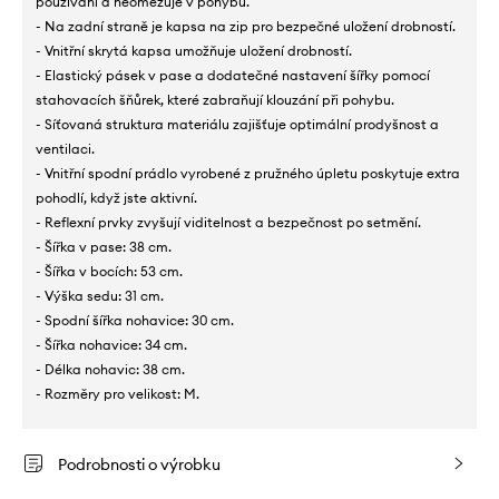
používání a neomezuje v pohybu.
- Na zadní straně je kapsa na zip pro bezpečné uložení drobností.
- Vnitřní skrytá kapsa umožňuje uložení drobností.
- Elastický pásek v pase a dodatečné nastavení šířky pomocí
stahovacích šňůrek, které zabraňují klouzání při pohybu.
- Síťovaná struktura materiálu zajišťuje optimální prodyšnost a
ventilaci.
- Vnitřní spodní prádlo vyrobené z pružného úpletu poskytuje extra
pohodlí, když jste aktivní.
- Reflexní prvky zvyšují viditelnost a bezpečnost po setmění.
- Šířka v pase: 38 cm.
- Šířka v bocích: 53 cm.
- Výška sedu: 31 cm.
- Spodní šířka nohavice: 30 cm.
- Šířka nohavice: 34 cm.
- Délka nohavic: 38 cm.
- Rozměry pro velikost: M.
Podrobnosti o výrobku