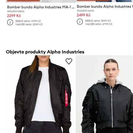
Bomber bunda Alpha Industries MA-1 VF 59 Wmn
Aktuální cena:
Aktuální cena:
2499 Kč
2299 Kč
Běžná cena:
3999 Kč
Běžná cena:
4199 Kč
Nejnižší cena:
2799 Kč
Nejnižší cena:
2599 Kč
Objevte produkty Alpha Industries