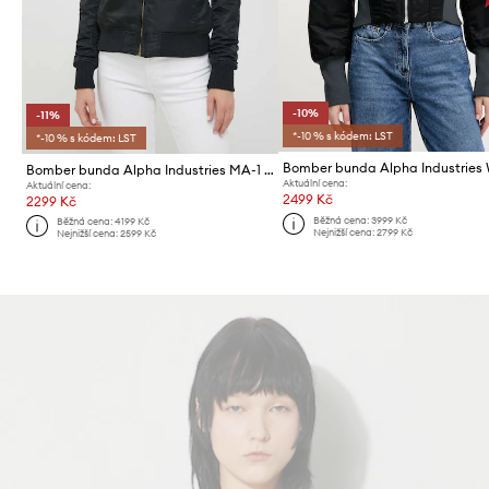
-10%
-11%
*-10 % s kódem: LST
*-10 % s kódem: LST
Bomber bunda Alpha Industries MA-1 VF 59 Wmn
Aktuální cena:
Aktuální cena:
2499 Kč
2299 Kč
Běžná cena:
3999 Kč
Běžná cena:
4199 Kč
Nejnižší cena:
2799 Kč
Nejnižší cena:
2599 Kč