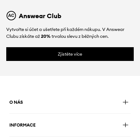
Answear Club
Vytvořte si účet a ušetřete při každém nákupu. V Answear
Clubu získáte až
20%
trvalou slevu z běžných cen.
Zjistěte více
O NÁS
INFORMACE