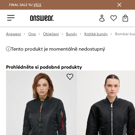
FINAL SALE %!
VÍCE
Ušetřete s Answear Club
Answear
Ona
Oblečení
Bundy
Krátké bundy
Tento produkt je momentálně nedostupný
Prohlédněte si podobné produkty