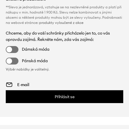
**Sleva je jednorázová, vztahuje se na nezlevněné produkty a platí při
nákupu v min. hodnotě 1 900 Kč. Slevu nelze kombinovat s jinými
akcemi a některé produkty mohou být ze slevy vyloučeny. Podrobnosti
na webové stránce:
produkty vyloučené z akce
Chceme, aby do vaší schránky přicházelo jen to, co vás
opravdu zajímá. Řekněte nám, zda vás zajímá:
Dámská móda
Pánská móda
Výběr nabídky je volitelný.
Přihlásit se