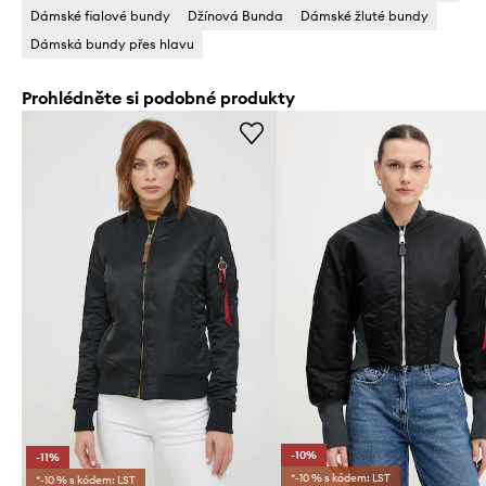
Dámské fialové bundy
Džínová Bunda
Dámské žluté bundy
Dámská bundy přes hlavu
Prohlédněte si podobné produkty
-10%
-11%
*-10 % s kódem: LST
*-10 % s kódem: LST