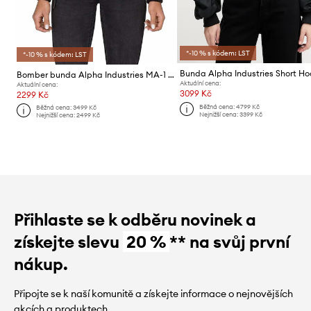
*-10 % s kódem: LST
*-10 % s kódem: LST
Bomber bunda Alpha Industries MA-1 TT 141041 03
Aktuální cena:
Aktuální cena:
3099 Kč
2299 Kč
Běžná cena:
4799 Kč
Běžná cena:
3499 Kč
Nejnižší cena:
3399 Kč
Nejnižší cena:
2499 Kč
Přihlaste se k odběru novinek a
získejte slevu
20 %
** na svůj první
nákup.
Připojte se k naší komunitě a získejte informace o nejnovějších
akcích a produktech.