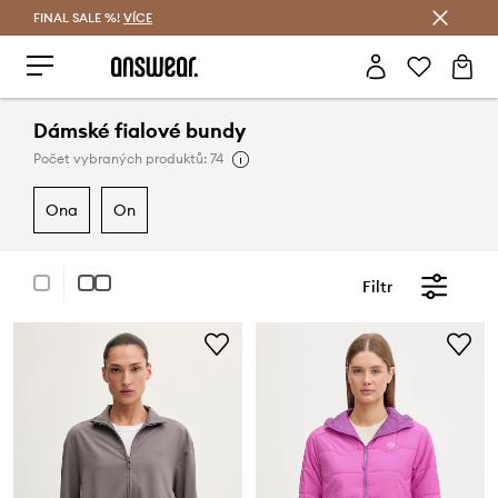
FINAL SALE %!
VÍCE
Ušetřete s Answear Club
Dámské fialové bundy
Počet vybraných produktů: 74
ona
on
Filtr