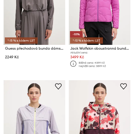
-10%
*-15 % s kódem: LST
*-10 % s kódem: LST
Guess přechodová bunda dámská SELENE
Jack Wolfskin oboustranná bunda dámská Trail Light Ins 2in1
Aktuální cena:
2249 Kč
3499 Kč
Běžná cena:
4399 Kč
Nejnižší cena:
3899 Kč