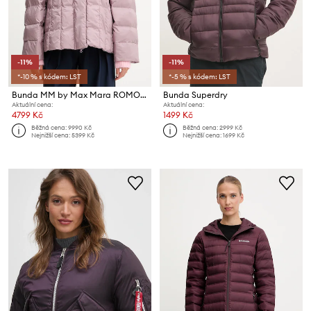
-11%
-11%
*-10 % s kódem: LST
*-5 % s kódem: LST
Bunda MM by Max Mara ROMOLO
Bunda Superdry
Aktuální cena:
Aktuální cena:
4799 Kč
1499 Kč
Běžná cena:
9990 Kč
Běžná cena:
2999 Kč
Nejnižší cena:
5399 Kč
Nejnižší cena:
1699 Kč