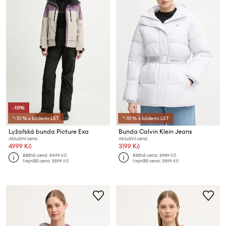
-10%
*-10 % s kódem: LST
*-10 % s kódem: LST
Lyžařská bunda Picture Exa
Bunda Calvin Klein Jeans
Aktuální cena:
Aktuální cena:
4999 Kč
3199 Kč
Běžná cena:
8499 Kč
Běžná cena:
5989 Kč
Nejnižší cena:
5599 Kč
Nejnižší cena:
3399 Kč