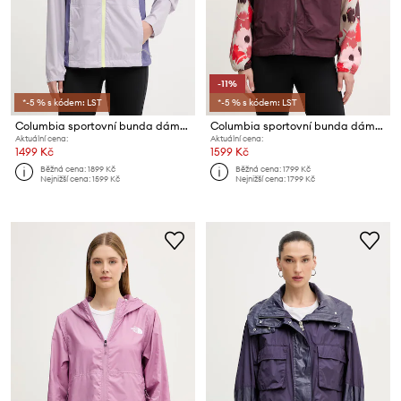
-11%
*-5 % s kódem: LST
*-5 % s kódem: LST
Columbia sportovní bunda dámská Crested Canyon Windbreaker
Columbia sportovní bunda dámská Spire Valley
Aktuální cena:
Aktuální cena:
1499 Kč
1599 Kč
Běžná cena:
1899 Kč
Běžná cena:
1799 Kč
Nejnižší cena:
1599 Kč
Nejnižší cena:
1799 Kč