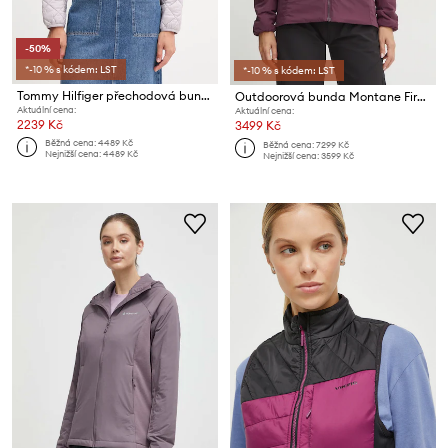
-50%
*-10 % s kódem: LST
*-10 % s kódem: LST
Tommy Hilfiger přechodová bunda dámská
Outdoorová bunda Montane Fireball
Aktuální cena:
Aktuální cena:
2239 Kč
3499 Kč
Běžná cena:
4489 Kč
Běžná cena:
7299 Kč
Nejnižší cena:
4489 Kč
Nejnižší cena:
3599 Kč