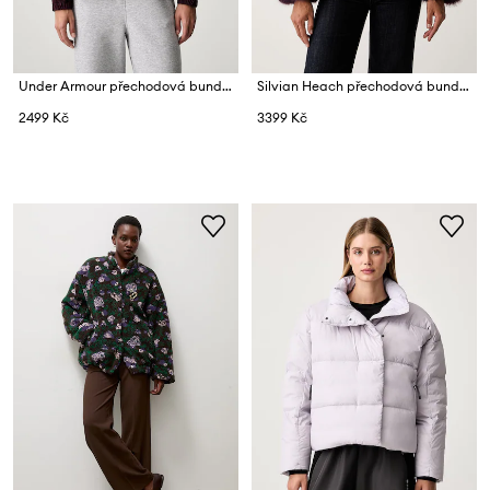
Under Armour přechodová bunda dámská Unstoppable
Silvian Heach přechodová bunda dámská UNNAT
2499 Kč
3399 Kč