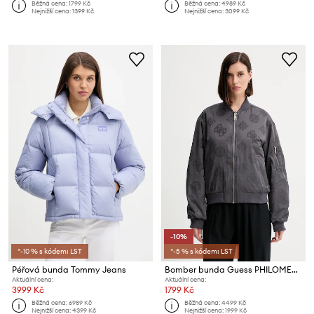
Běžná cena:
1799 Kč
Běžná cena:
4989 Kč
Nejnižší cena:
1399 Kč
Nejnižší cena:
3099 Kč
-10%
*-10 % s kódem: LST
*-5 % s kódem: LST
Péřová bunda Tommy Jeans
Bomber bunda Guess PHILOMENE
Aktuální cena:
Aktuální cena:
3999 Kč
1799 Kč
Běžná cena:
6989 Kč
Běžná cena:
4499 Kč
Nejnižší cena:
4399 Kč
Nejnižší cena:
1999 Kč