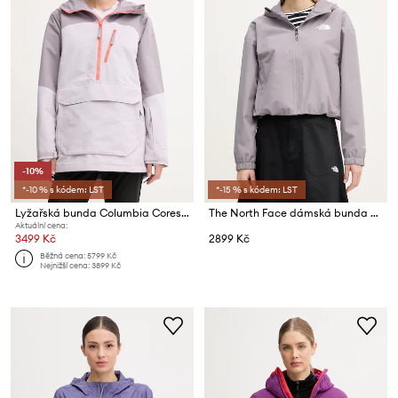
-10%
*-10 % s kódem: LST
*-15 % s kódem: LST
Lyžařská bunda Columbia Coreshot
The North Face dámská bunda Quest
Aktuální cena:
3499 Kč
2899 Kč
Běžná cena:
5799 Kč
Nejnižší cena:
3899 Kč