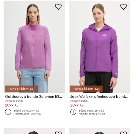
*-10 % s kódem: LST
*-10 % s kódem: LST
Outdoorová bunda Salomon ESSENTIAL LIGHTWARM
Jack Wolfskin přechodová bunda dámská Prelight Aero
Aktuální cena:
Aktuální cena:
2099 Kč
2099 Kč
Běžná cena:
2799 Kč
Běžná cena:
2599 Kč
Nejnižší cena:
2299 Kč
Nejnižší cena:
2199 Kč