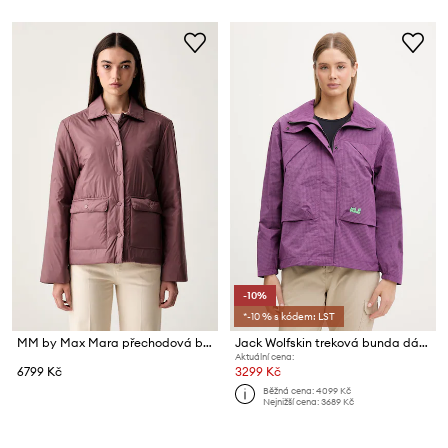
-10%
*-10 % s kódem: LST
MM by Max Mara přechodová bunda dámská MMLPALAZZI
Jack Wolfskin treková bunda dámská Find The Wild
Aktuální cena:
6799 Kč
3299 Kč
Běžná cena:
4099 Kč
Nejnižší cena:
3689 Kč