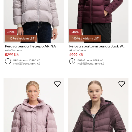
-10%
-10%
*-10 % s kódem: LST
*-10 % s kódem: LST
Péřová bunda Hetrego ARINA
Péřová sportovní bunda Jack Wolfskin Nebelhorn
Aktuální cena:
Aktuální cena:
5299 Kč
4999 Kč
Běžná cena:
10990 Kč
Běžná cena:
8799 Kč
Nejnižší cena:
5899 Kč
Nejnižší cena:
5599 Kč