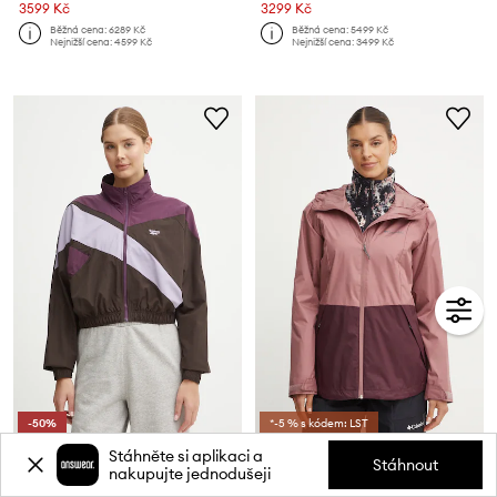
3599 Kč
3299 Kč
Běžná cena:
6289 Kč
Běžná cena:
5499 Kč
Nejnižší cena:
4599 Kč
Nejnižší cena:
3499 Kč
-50%
*-5 % s kódem: LST
Bunda Reebok Classic
Outdoorová bunda Columbia Inner Limits III
Stáhněte si aplikaci a
Stáhnout
Aktuální cena:
Aktuální cena:
nakupujte jednodušeji
999 Kč
1399 Kč