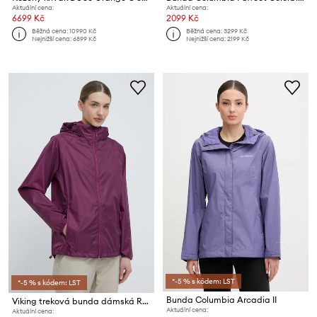
Aktuální cena:
Aktuální cena:
6699 Kč
2099 Kč
Běžná cena:
10990 Kč
Běžná cena:
3299 Kč
Nejnižší cena:
6899 Kč
Nejnižší cena:
2199 Kč
*-5 % s kódem: LST
*-5 % s kódem: LST
Bunda Columbia Arcadia II
Viking treková bunda dámská Rainier
Aktuální cena:
Aktuální cena: