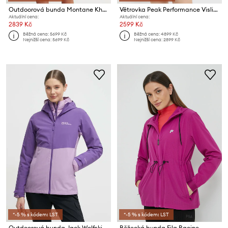
Outdoorová bunda Montane Khamsin
Větrovka Peak Performance Vislight
Aktuální cena:
Aktuální cena:
2839 Kč
2599 Kč
Běžná cena:
5699 Kč
Běžná cena:
4899 Kč
Nejnižší cena:
5699 Kč
Nejnižší cena:
2899 Kč
*-5 % s kódem: LST
*-5 % s kódem: LST
Outdoorová bunda Jack Wolfskin Weiltal 2L JKT
Běžecká bunda Fila Racine