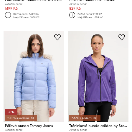
Aktuální cena:
Aktuální cena:
1699 Kč
829 Kč
Běžná cena:
3699 Kč
Běžná cena:
2199 Kč
Nejnižší cena:
1839 Kč
Nejnižší cena:
859 Kč
-21%
*-10 % s kódem: LST
*-5 % s kódem: LST
Péřová bunda Tommy Jeans
Tréninková bunda adidas by Stella McCartney
Aktuální cena:
Aktuální cena: