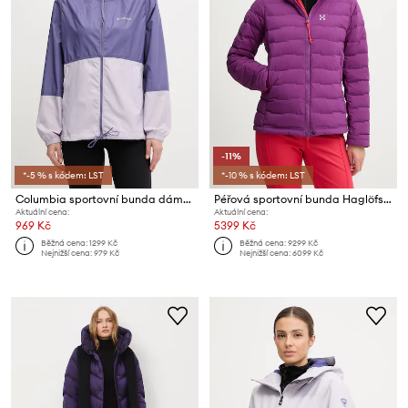
-11%
*-5 % s kódem: LST
*-10 % s kódem: LST
Columbia sportovní bunda dámská Flash Forward II Windbreaker
Péřová sportovní bunda Haglöfs Spitz
Aktuální cena:
Aktuální cena:
969 Kč
5399 Kč
Běžná cena:
1299 Kč
Běžná cena:
9299 Kč
Nejnižší cena:
979 Kč
Nejnižší cena:
6099 Kč