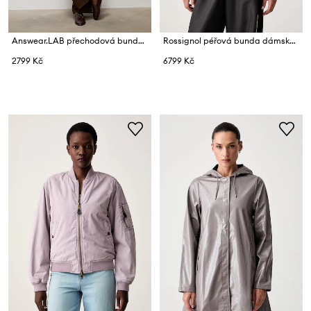
Answear.LAB přechodová bunda dámská fleecová
Rossignol péřová bunda dámská ARETU
2799 Kč
6799 Kč