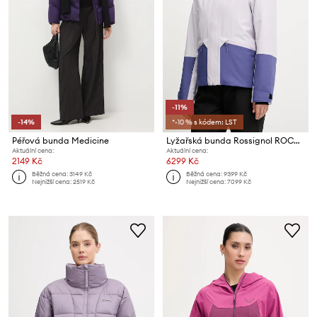
-11%
-14%
*-10 % s kódem: LST
Péřová bunda Medicine
Lyžařská bunda Rossignol ROCHRUN
Aktuální cena:
Aktuální cena:
2149 Kč
6299 Kč
Běžná cena:
3149 Kč
Běžná cena:
9399 Kč
Nejnižší cena:
2519 Kč
Nejnižší cena:
7099 Kč