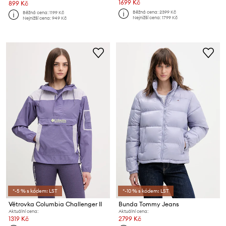
1699 Kč
899 Kč
Běžná cena:
2399 Kč
Běžná cena:
1199 Kč
Nejnižší cena:
1799 Kč
Nejnižší cena:
949 Kč
*-5 % s kódem: LST
*-10 % s kódem: LST
Větrovka Columbia Challenger II
Bunda Tommy Jeans
Aktuální cena:
Aktuální cena:
1319 Kč
2799 Kč