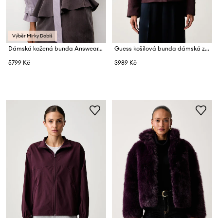
Výběr Mirky Dobiš
Dámská kožená bunda Answear.LAB NOA
Guess košilová bunda dámská z imitace semiše GRACE
5799 Kč
3989 Kč