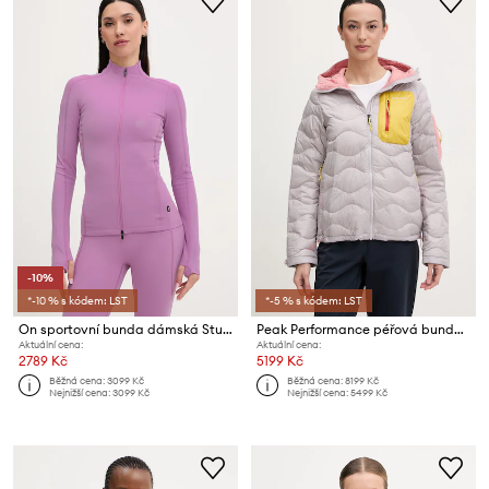
-10%
*-10 % s kódem: LST
*-5 % s kódem: LST
On sportovní bunda dámská Studio
Peak Performance péřová bunda dámská Helium Utility
Aktuální cena:
Aktuální cena:
2789 Kč
5199 Kč
Běžná cena:
3099 Kč
Běžná cena:
8199 Kč
Nejnižší cena:
3099 Kč
Nejnižší cena:
5499 Kč