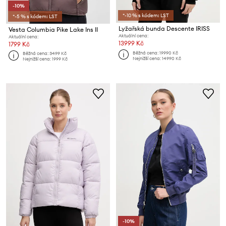
-10%
*-10 % s kódem: LST
*-5 % s kódem: LST
Lyžařská bunda Descente IRISS
Vesta Columbia Pike Lake Ins II
Aktuální cena:
Aktuální cena:
13999 Kč
1799 Kč
Běžná cena:
19990 Kč
Běžná cena:
3499 Kč
Nejnižší cena:
14990 Kč
Nejnižší cena:
1999 Kč
-10%