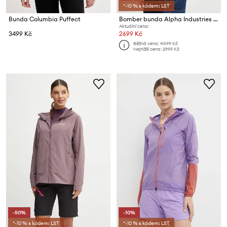
*-10 % s kódem: LST
Bunda Columbia Puffect
Bomber bunda Alpha Industries MA-1 VF LW
Aktuální cena:
3499 Kč
2699 Kč
Běžná cena:
4099 Kč
Nejnižší cena:
2999 Kč
-50%
-10%
*-10 % s kódem: LST
*-10 % s kódem: LST