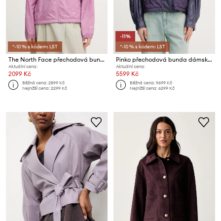
-11%
*-10 % s kódem: LST
*-10 % s kódem: LST
The North Face přechodová bunda dámská TNF Cyclone
Pinko přechodová bunda dámská
Aktuální cena:
Aktuální cena:
2099 Kč
5599 Kč
Běžná cena:
2899 Kč
Běžná cena:
9699 Kč
Nejnižší cena:
2299 Kč
Nejnižší cena:
6299 Kč