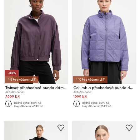
-34%
*-5 % s kódem: LST
*-10 % s kódem: LST
Twinset přechodová bunda dámská
Columbia přechodová bunda dámská Sienna Hill
Aktuální cena:
Aktuální cena:
3999 Kč
1999 Kč
Běžná cena:
6099 Kč
Běžná cena:
3099 Kč
Nejnižší cena:
6099 Kč
Nejnižší cena:
2099 Kč