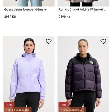
Guess Jeans bomber dámský
Rains dámské A-Line W Jacket W3
3989 Kč
2899 Kč
-13%
-11%
*-10 % s kódem: LST
*-10 % s kódem: LST