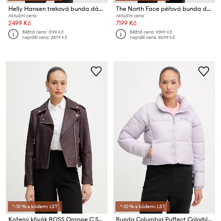
Helly Hansen treková bunda dámské SEVEN
The North Face péřová bunda dámská 1996 Retro Nuptse
Aktuální cena:
Aktuální cena:
2499 Kč
7199 Kč
Běžná cena:
3199 Kč
Běžná cena:
9399 Kč
Nejnižší cena:
2879 Kč
Nejnižší cena:
8099 Kč
*-10 % s kódem: LST
*-10 % s kódem: LST
Kožený křivák BOSS Orange C Sandy
Bunda Columbia Puffect Colorblock