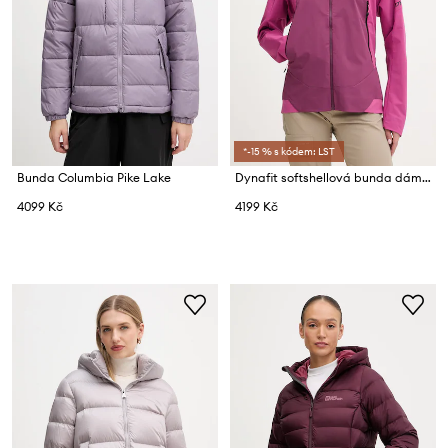
*-15 % s kódem: LST
Bunda Columbia Pike Lake
Dynafit softshellová bunda dámská Transalper
4099 Kč
4199 Kč