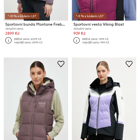
*-10 % s kódem: LST
*-5 % s kódem: LST
Sportovní bunda Montane Fireball Lite
Sportovní vesta Viking Blast
Aktuální cena:
Aktuální cena:
2899 Kč
909 Kč
Běžná cena:
6099 Kč
Běžná cena:
1999 Kč
Nejnižší cena:
2999 Kč
Nejnižší cena:
999 Kč