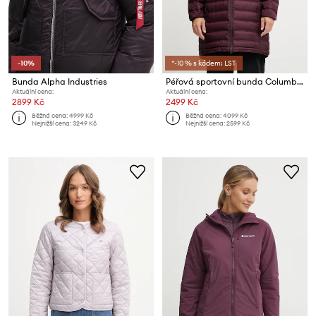
-10%
*-10 % s kódem: LST
Bunda Alpha Industries
Péřová sportovní bunda Columbia Lake 22
Aktuální cena:
Aktuální cena:
2899 Kč
2499 Kč
Běžná cena:
4999 Kč
Běžná cena:
4099 Kč
Nejnižší cena:
3249 Kč
Nejnižší cena:
2599 Kč