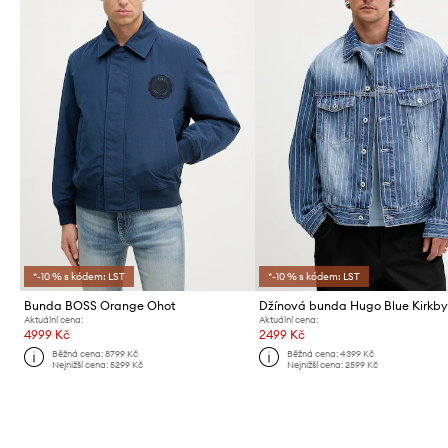
*-10 % s kódem: LST
*-10 % s kódem: LST
Bunda BOSS Orange Ohot
Džínová bunda Hugo Blue Kirkb
Aktuální cena:
Aktuální cena:
4999 Kč
2499 Kč
Běžná cena:
8799 Kč
Běžná cena:
4399 Kč
Nejnižší cena:
5299 Kč
Nejnižší cena:
2599 Kč