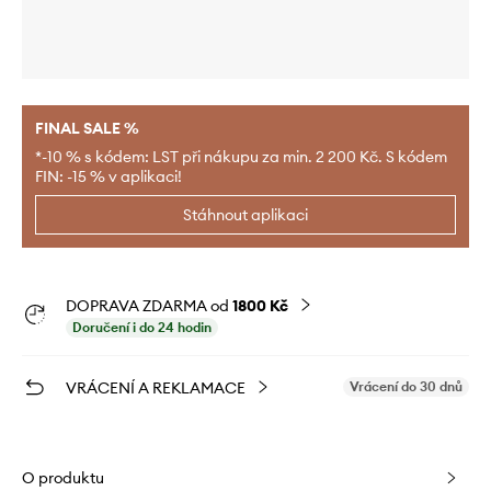
FINAL SALE %
*-10 % s kódem: LST při nákupu za min. 2 200 Kč. S kódem
FIN: -15 % v aplikaci!
Stáhnout aplikaci
DOPRAVA ZDARMA od
1800 Kč
Doručení i do 24 hodin
VRÁCENÍ A REKLAMACE
Vrácení do 30 dnů
O produktu