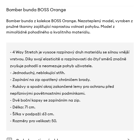
Bomber bunda BOSS Orange
Bomber bunda z kolekce BOSS Orange. Nezateplený model, vyroben z
pružné tkaniny zajišťující naprostou volnost pohybu. Model z
mimořádně pohodlného a kvalitního materiálu.
- 4 Way Stretch je vysoce rozpínavý druh materiálu se silnou vnější
vrstvou. Díky svojí elasticitě a rozpínavosti do čtyř směrů značně
zvyšuje pohodlí a neomezuje pohyb uživatele.
- Jednoduchý, neblokující střih.
- Zapínání na zip opatřený chráničem brady.
- Rukávy a spodní okraj zakončené lemy pro ochranu před
nepříznivými povětrnostními podmínkami.
- Dvě boční kapsy se zapínáním na zip.
- Délka: 71 cm.
- Šířka v podpaží: 63 cm.
- Rozměry pro velikost: 50.