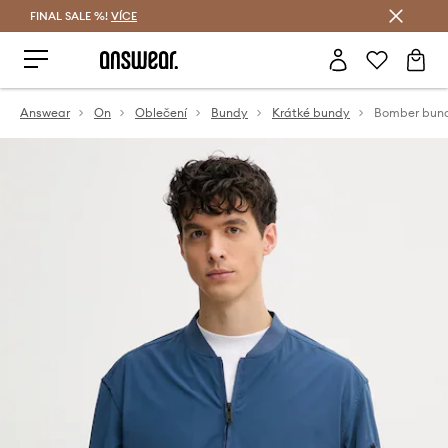
FINAL SALE %!
VÍCE
Ušetřete s Answear Club
Answear
On
Oblečení
Bundy
Krátké bundy
Bomber bun