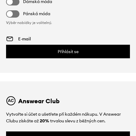
Dámská móda
Pánská móda
Výběr nabídky je volitelný.
Přihlásit se
Answear Club
Vytvořte si účet a ušetřete při každém nákupu. V Answear
Clubu získáte až
20%
trvalou slevu z běžných cen.