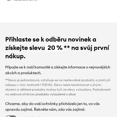
Přihlaste se k odběru novinek a
získejte slevu
20 %
** na svůj první
nákup.
Připojte se k naší komunitě a získejte informace o nejnovějších
akcích a produktech.
**Sleva je jednorázová, vztahuje se na nezlevněné produkty a platí při
nákupu v min. hodnotě 1 900 Kč. Slevu nelze kombinovat s jinými
akcemi a některé produkty mohou být ze slevy vyloučeny. Podrobnosti
na webové stránce:
produkty vyloučené z akce
Chceme, aby do vaší schránky přicházelo jen to, co vás
opravdu zajímá. Řekněte nám, zda vás zajímá: