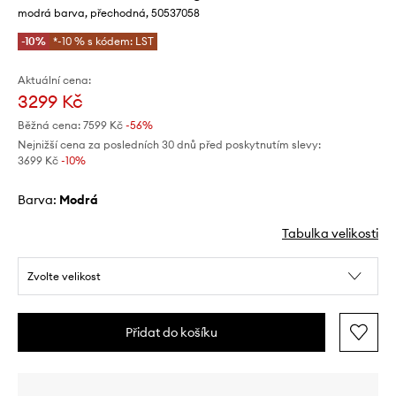
modrá barva, přechodná, 50537058
-10%
*-10 % s kódem: LST
Aktuální cena:
3299 Kč
Běžná cena:
7599 Kč
-56%
Nejnižší cena za posledních 30 dnů před poskytnutím slevy:
3699 Kč
 -10%
Barva:
modrá
Tabulka velikosti
Zvolte velikost
Přidat do košíku