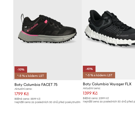
-41%
-10%
*-5 % s kódem: LST
*-5 % s kódem: LST
Boty Columbia Voyager FLX
Boty Columbia FACET 75
Aktuální cena:
Aktuální cena:
1399 Kč
1799 Kč
Běžná cena:
2399 Kč
Běžná cena:
3599 Kč
Nejnižší cena za posledních 30 dnů před 
Nejnižší cena za posledních 30 dnů před poskytnutím
slevy:
2399 Kč
slevy:
1999 Kč