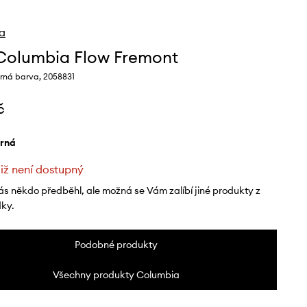
a
Columbia Flow Fremont
rná barva, 2058831
č
erná
již není dostupný
ás někdo předběhl, ale možná se Vám zalíbí jiné produkty z
dky.
Podobné produkty
Všechny produkty Columbia