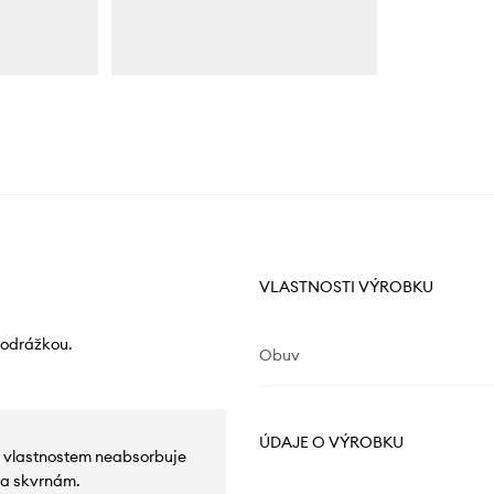
VLASTNOSTI VÝROBKU
podrážkou.
Obuv
ÚDAJE O VÝROBKU
m vlastnostem neabsorbuje
 a skvrnám.