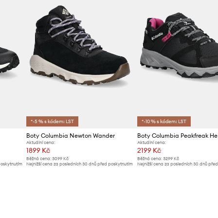
*-5 % s kódem: LST
*-10 % s kódem: LST
Boty Columbia Newton Wander
Aktuální cena:
Aktuální cena:
1899 Kč
2199 Kč
Běžná cena:
3099 Kč
Běžná cena:
3299 Kč
poskytnutím
Nejnižší cena za posledních 30 dnů před poskytnutím
Nejnižší cena za posledních 30 dnů pře
slevy:
2099 Kč
slevy:
2399 Kč