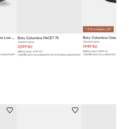
*-5 % s kódem: LST
Boty Columbia Peakfreak Hera Low Outdry
Boty Columbia FACET 75
Aktuální cena:
Aktuální cena:
1949 Kč
2299 Kč
Běžná cena:
2399 Kč
Běžná cena:
3799 Kč
d poskytnutím
Nejnižší cena za posledních 30 dnů př
Nejnižší cena za posledních 30 dnů před poskytnutím
slevy:
2099 Kč
slevy:
2499 Kč