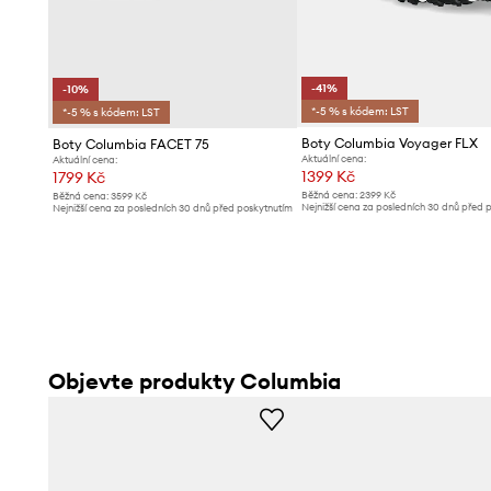
-41%
-10%
*-5 % s kódem: LST
*-5 % s kódem: LST
Boty Columbia Voyager FLX
Boty Columbia FACET 75
Aktuální cena:
Aktuální cena:
1399 Kč
1799 Kč
Běžná cena:
2399 Kč
Běžná cena:
3599 Kč
Nejnižší cena za posledních 30 dnů před 
Nejnižší cena za posledních 30 dnů před poskytnutím
slevy:
2399 Kč
slevy:
1999 Kč
Objevte produkty Columbia