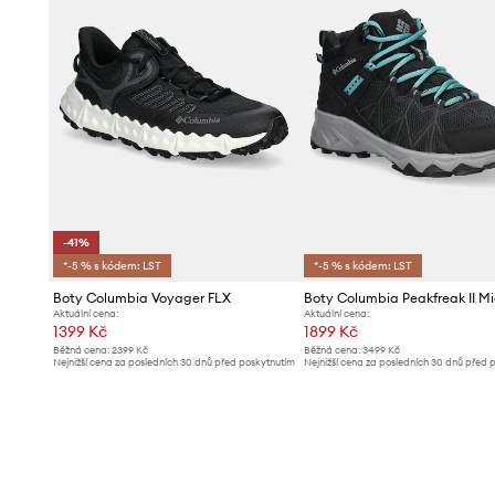
-41%
*-5 % s kódem: LST
*-5 % s kódem: LST
Boty Columbia Voyager FLX
Aktuální cena:
Aktuální cena:
1399 Kč
1899 Kč
Běžná cena:
2399 Kč
Běžná cena:
3499 Kč
Nejnižší cena za posledních 30 dnů před poskytnutím
Nejnižší cena za posledních 30 dnů před 
slevy:
2399 Kč
slevy:
1999 Kč