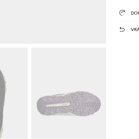
DO
VRÁ