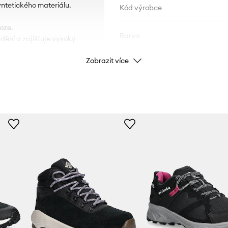
yntetického materiálu.
Kód výrobce
oze.
Barva
dění a zajišťuje vysoký
Zobrazit více
ite® je extrémně měkká a
Značka
á původní tloušťku a dobře
zajišťuje optimální
Výrobce
zabraňující tvorbě
pohodlí, vysokou úroveň
ID produktu
irkulace vzduchu navíc
em aktivity.
t bez ohledu na vnější
py, zabraňuje zašpinění.
ní.