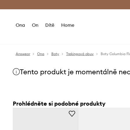
Premium Fashion Benefits
Doručení a vr
Ona
On
Dítě
Home
Answear
Ona
Boty
Trekingová obuv
Boty Columbia Fl
Tento produkt je momentálně ne
Prohlédněte si podobné produkty