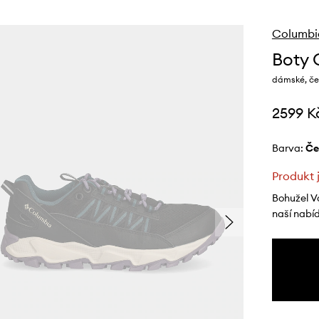
Columbi
Boty 
dámské, če
2599 K
Barva:
č
Produkt 
Bohužel V
naší nabí