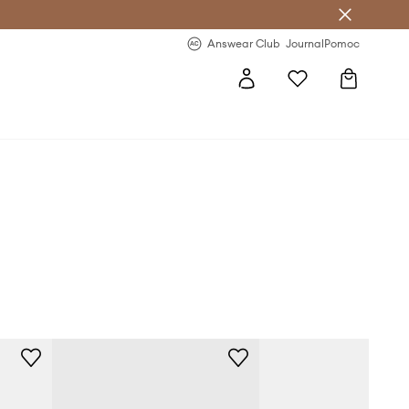
Answear Club
- 20 % na první objednávku
Answear Club
Journal
Pomoc