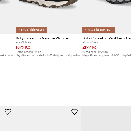
*-5 % s kódem: LST
*-10 % s kódem: LST
Boty Columbia Newton Wander
Aktuální cena:
Aktuální cena:
1899 Kč
2199 Kč
Běžná cena:
3099 Kč
Běžná cena:
3299 Kč
poskytnutím
Nejnižší cena za posledních 30 dnů před poskytnutím
Nejnižší cena za posledních 30 dnů pře
slevy:
2099 Kč
slevy:
2399 Kč