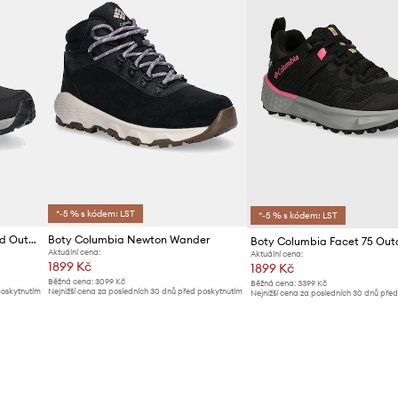
*-5 % s kódem: LST
*-5 % s kódem: LST
Boty Columbia Peakfreak II Mid Outdry
Boty Columbia Newton Wander
Boty Columbia Facet 75 Out
Aktuální cena:
Aktuální cena:
1899 Kč
1899 Kč
Běžná cena:
3099 Kč
Běžná cena:
3399 Kč
poskytnutím
Nejnižší cena za posledních 30 dnů před poskytnutím
Nejnižší cena za posledních 30 dnů pře
slevy:
2099 Kč
slevy:
1999 Kč