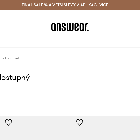
ácení zdarma (od 1800 Kč)
FINAL SALE % A VĚTŠÍ SLEVY V APLIKACI!
Doručení i do 24 h
VÍCE
Ušetřete s 
ow Fremont
dostupný