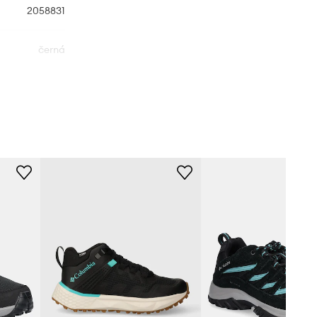
2058831
černá
Columbia