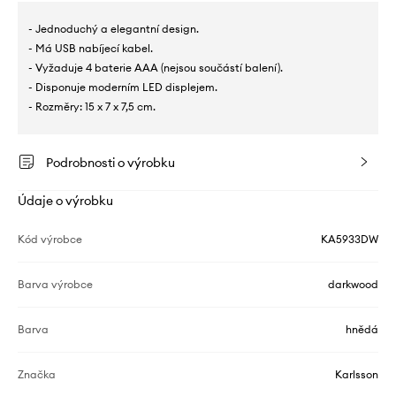
- Jednoduchý a elegantní design.
- Má USB nabíjecí kabel.
- Vyžaduje 4 baterie AAA (nejsou součástí balení).
- Disponuje moderním LED displejem.
- Rozměry: 15 x 7 x 7,5 cm.
Podrobnosti o výrobku
Údaje o výrobku
Kód výrobce
KA5933DW
Barva výrobce
darkwood
Barva
hnědá
Značka
Karlsson