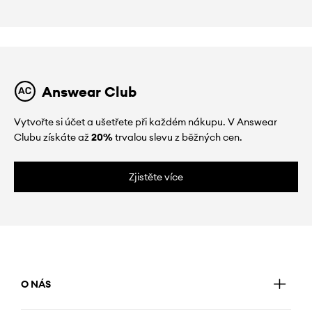
Answear Club
Vytvořte si účet a ušetřete při každém nákupu. V Answear
Clubu získáte až
20%
trvalou slevu z běžných cen.
Zjistěte více
O NÁS