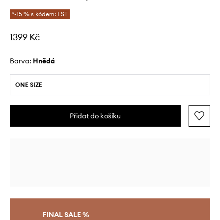
*-15 % s kódem: LST
1399 Kč
Barva:
hnědá
ONE SIZE
Přidat do košíku
FINAL SALE %