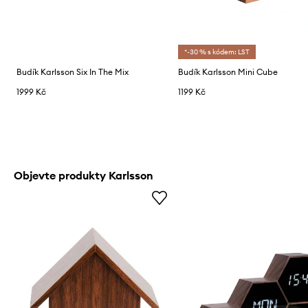
*-30 % s kódem: LST
Budík Karlsson Six In The Mix
Budík Karlsson Mini Cube
1999 Kč
1199 Kč
Objevte produkty Karlsson