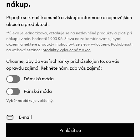
nákup.
Připojte se k naší komunitě a získejte informace o nejnovějších
akcích a produktech.
**Sleva je jednorázová, vztahuje se na nezlevněné produkty a platí při
nákupu v min. hodnotě 1 900 Kč. Slevu nelze kombinovat s jinými
akcemi a některé produkty mohou být ze slevy vyloučeny. Podrobnosti
na webové stránce:
produkty vyloučené z akce
Chceme, aby do vaší schránky přicházelo jen to, co vás
opravdu zajímá. Řekněte nám, zda vás zajímá:
Dámská móda
Pánská móda
Výběr nabídky je volitelný.
Přihlásit se