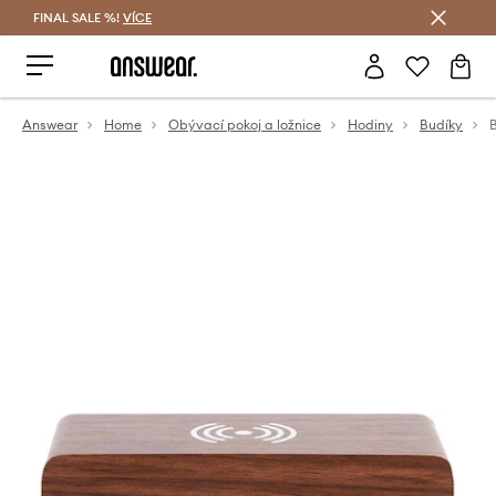
FINAL SALE %!
VÍCE
Ušetřete s Answear Club
Answear
Home
Obývací pokoj a ložnice
Hodiny
Budíky