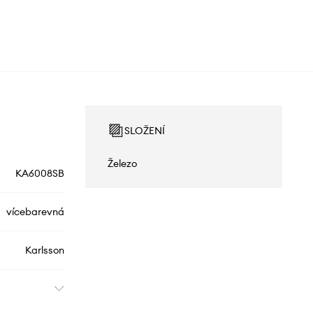
SLOŽENÍ
Železo
KA6008SB
vícebarevná
Karlsson