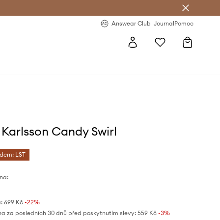
Answear Club
- 20 % na první objednávku
Answear Club
Journal
Pomoc
 Karlsson Candy Swirl
ódem: LST
na:
:
699 Kč
-22%
na za posledních 30 dnů před poskytnutím slevy:
559 Kč
 -3%