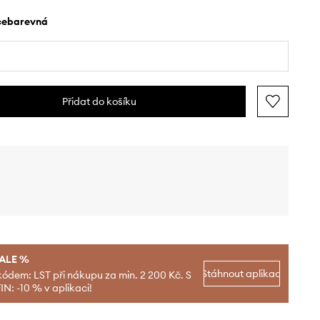
ícebarevná
Přidat do košíku
SALE %
Stáhnout aplikaci
kódem: LST při nákupu za min. 2 200 Kč. S
N: -10 % v aplikaci!