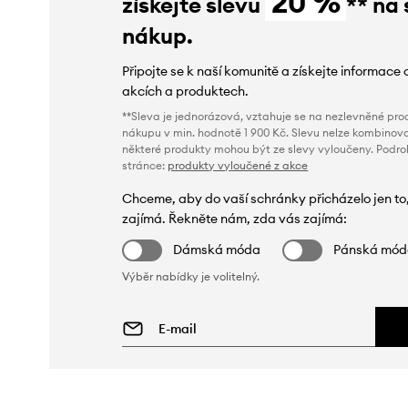
20 %
získejte slevu
** na 
nákup.
Připojte se k naší komunitě a získejte informace 
akcích a produktech.
**Sleva je jednorázová, vztahuje se na nezlevněné prod
nákupu v min. hodnotě 1 900 Kč. Slevu nelze kombinova
některé produkty mohou být ze slevy vyloučeny. Podr
stránce:
produkty vyloučené z akce
Chceme, aby do vaší schránky přicházelo jen to
zajímá. Řekněte nám, zda vás zajímá:
Dámská móda
Pánská mó
Výběr nabídky je volitelný.