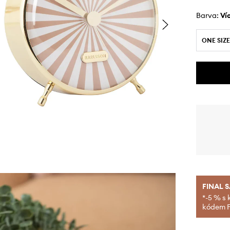
Barva:
v
ONE SIZE
FINAL 
*-5 % s 
kódem FI