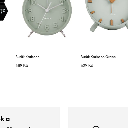
Budík Karlsson
Budík Karlsson Grace
689 Kč
629 Kč
ek a