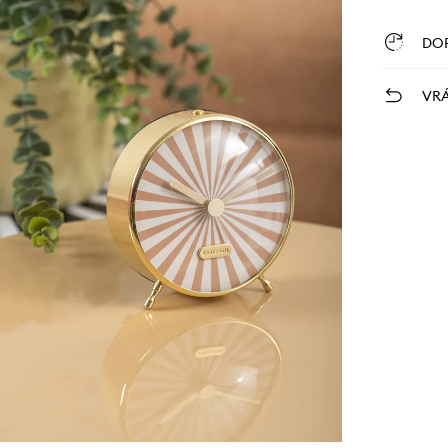
DO
VRÁ