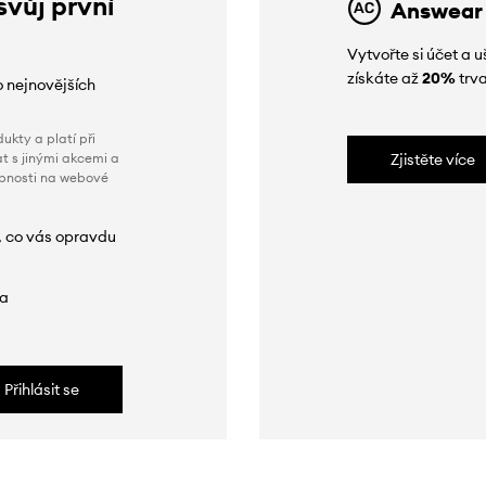
svůj první
Answear
Vytvořte si účet a
získáte až
20%
trva
o nejnovějších
ukty a platí při
t s jinými akcemi a
Zjistěte více
obnosti na webové
, co vás opravdu
da
Přihlásit se