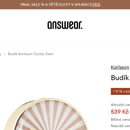
ácení zdarma (od 1800 Kč)
FINAL SALE % A VĚTŠÍ SLEVY V APLIKACI!
Doručení i do 24 h
VÍCE
Ušetřete s 
y
Budík Karlsson Candy Swirl
Karlsson
Budík
*-5 % s k
Aktuální ce
539 Kč
Běžná cena
Nejnižší ce