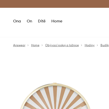
Premium Fashion Benefits
Doručení a vr
Ona
On
Dítě
Home
Answear
Home
Obývací pokoj a ložnice
Hodiny
Budík