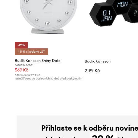
-19%
*-5 % s kódem: LST
Budík Karlsson Shiny Dots
Budík Karlsson
Aktuální cena:
569 Kč
2199 Kč
Běžná cena:
709 Kč
Nejnižší cena za posledních 30 dnů před poskytnutím
slevy:
709 Kč
Přihlaste se k odběru novin