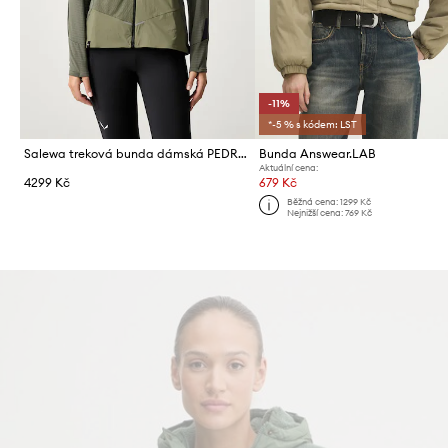
-11%
*-5 % s kódem: LST
Salewa treková bunda dámská PEDROC
Bunda Answear.LAB
Aktuální cena:
4299 Kč
679 Kč
Běžná cena:
1299 Kč
Nejnižší cena:
769 Kč