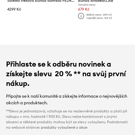
Salewa treková bunda dámská PEDROC
Bunda Answear.LAB
Aktuální cena:
4299 Kč
679 Kč
Běžná cena:
1299 Kč
Nejnižší cena:
769 Kč
Přihlaste se k odběru novinek a
získejte slevu
20 %
** na svůj první
nákup.
Připojte se k naší komunitě a získejte informace o nejnovějších
akcích a produktech.
**Sleva je jednorázová, vztahuje se na nezlevněné produkty a platí při
nákupu v min. hodnotě 1 900 Kč. Slevu nelze kombinovat s jinými
akcemi a některé produkty mohou být ze slevy vyloučeny. Podrobnosti
na webové stránce:
produkty vyloučené z akce