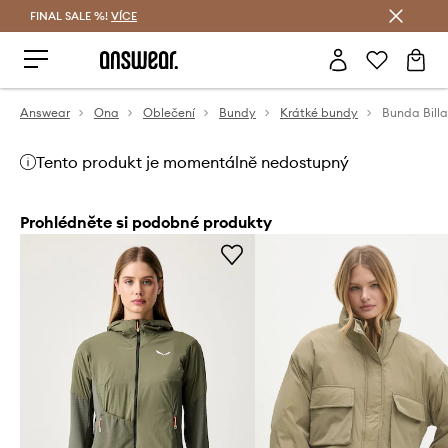
FINAL SALE %!
VÍCE
Ušetřete s Answear Club
Answear
Ona
Oblečení
Bundy
Krátké bundy
Bunda Bill
Tento produkt je momentálně nedostupný
Prohlédněte si podobné produkty