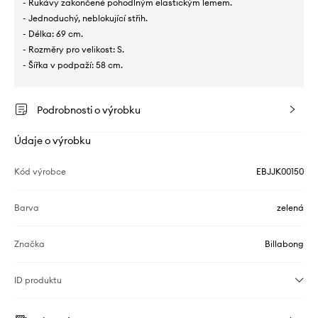
- Rukávy zakončené pohodlným elastickým lemem.
- Jednoduchý, neblokující střih.
- Délka: 69 cm.
- Rozměry pro velikost: S.
- Šířka v podpaží: 58 cm.
Podrobnosti o výrobku
Údaje o výrobku
Kód výrobce
EBJJK00150
Barva
zelená
Značka
Billabong
ID produktu