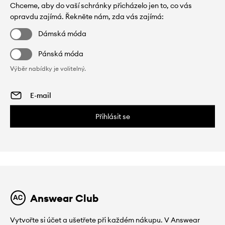
Chceme, aby do vaší schránky přicházelo jen to, co vás
opravdu zajímá. Řekněte nám, zda vás zajímá:
Dámská móda
Pánská móda
Výběr nabídky je volitelný.
Přihlásit se
Answear Club
Vytvořte si účet a ušetřete při každém nákupu. V Answear