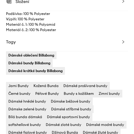
Složení
Podšívka: 100 % Polyester
Výplň: 100 % Polyester
Materiál č. 1: 100 % Polyamid
Materiál č. 2: 100 % Polyester
Tagy
Dámské oblečení Billabong
Dámské bundy Billabong
Dámské krátké bundy Billabong
Jarni Bundy
Kožená Bunda
Dámské prošívané bundy
Černé bundy
Péřové Bundy
Bundy s kožíškem
Zimní bundy
Dámské hnědé bundy
Dámske béžové bundy
Dámske zelené bundy
Dámské stříbrné bundy
Bílá bunda dámská
Dámské sportovní bundy
softshellové bundy
Dámské zlaté bundy
Dámské modré bundy
Dámské fialové bundy
Džínová Bunda
Dámské žluté bundy