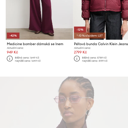
-12%
-42%
*-10 % s kódem: LST
Medicine bomber dámská se lnem
Péřová bunda Calvin Klein Jean
Aktuální cena:
Aktuální cena:
949 Kč
2799 Kč
Běžná cena:
1649 Kč
Běžná cena:
5789 Kč
Nejnižší cena:
1649 Kč
Nejnižší cena:
3199 Kč