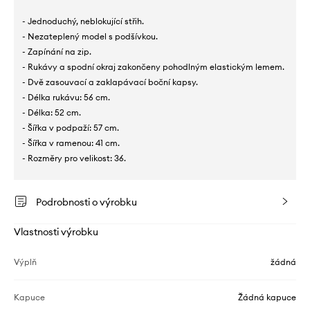
- Jednoduchý, neblokující střih.
- Nezateplený model s podšívkou.
- Zapínání na zip.
- Rukávy a spodní okraj zakončeny pohodlným elastickým lemem.
- Dvě zasouvací a zaklapávací boční kapsy.
- Délka rukávu: 56 cm.
- Délka: 52 cm.
- Šířka v podpaží: 57 cm.
- Šířka v ramenou: 41 cm.
- Rozměry pro velikost: 36.
Podrobnosti o výrobku
Vlastnosti výrobku
Výplň
žádná
Kapuce
Žádná kapuce