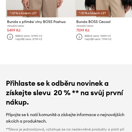
*-10 % s kódem: LST
*-10 % s kódem: LST
Bunda s příměsí vlny BOSS Poshua
Bunda BOSS Cecool
Aktuální cena:
Aktuální cena:
5499 Kč
7599 Kč
Běžná cena:
10990 Kč
Běžná cena:
13399 Kč
Nejnižší cena:
5799 Kč
Nejnižší cena:
7999 Kč
Přihlaste se k odběru novinek a
získejte slevu
20 %
** na svůj první
nákup.
Připojte se k naší komunitě a získejte informace o nejnovějších
akcích a produktech.
**Sleva je jednorázová, vztahuje se na nezlevněné produkty a platí při