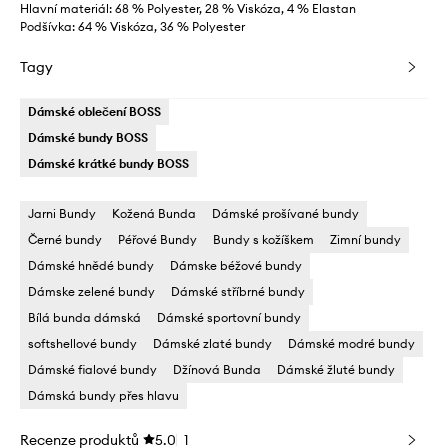
Hlavní materiál: 68 % Polyester, 28 % Viskóza, 4 % Elastan
Podšívka: 64 % Viskóza, 36 % Polyester
Tagy
Dámské oblečení BOSS
Dámské bundy BOSS
Dámské krátké bundy BOSS
Jarni Bundy
Kožená Bunda
Dámské prošívané bundy
Černé bundy
Péřové Bundy
Bundy s kožíškem
Zimní bundy
Dámské hnědé bundy
Dámske béžové bundy
Dámske zelené bundy
Dámské stříbrné bundy
Bílá bunda dámská
Dámské sportovní bundy
softshellové bundy
Dámské zlaté bundy
Dámské modré bundy
Dámské fialové bundy
Džínová Bunda
Dámské žluté bundy
Dámská bundy přes hlavu
Recenze produktů
5.0
1