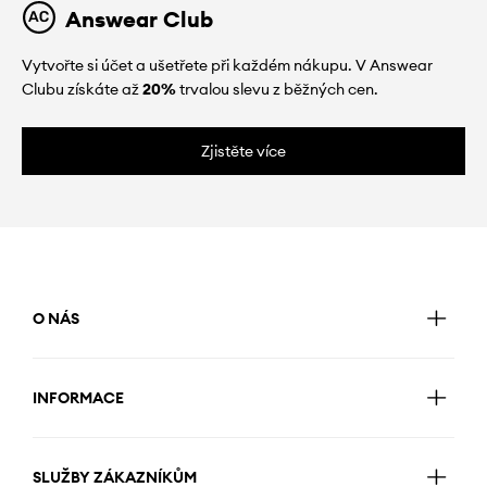
Answear Club
Vytvořte si účet a ušetřete při každém nákupu. V Answear
Clubu získáte až
20%
trvalou slevu z běžných cen.
Zjistěte více
O NÁS
INFORMACE
SLUŽBY ZÁKAZNÍKŮM