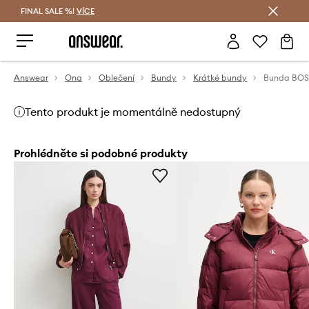
FINAL SALE %!
VÍCE
Ušetřete s Answear Club
Answear
Ona
Oblečení
Bundy
Krátké bundy
Bunda BOS
Tento produkt je momentálně nedostupný
Prohlédněte si podobné produkty