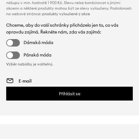
nákupu v min. hodnotě 1 900 Kč. Slevu nelze kombinovat s jinými
akcemi a některé produkty mohou být ze slevy vyloučeny. Podrobnosti
na webové stránce:
produkty vyloučené z akce
Chceme, aby do vaší schránky přicházelo jen to, co vás
opravdu zajímá. Řekněte nám, zda vás zajímá:
Dámská móda
Pánská móda
Výběr nabídky je volitelný.
Přihlásit se