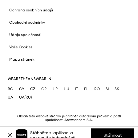
Ochrana osobních údajů
Obchodní podmínky
Údaje společnosti
Vaše Cookies
Mapa stránek
WEARETHEANSWEAR IN:
BG
CY
CZ
GR
HR
HU
IT
PL
RO
SI
SK
UA
UA(RU)
Obsah této webové stránky je chráněn autorským právem a patří
společnosti Answear.com S.A.
Stáhněte si aplikaci a
Stáhnout
nakupujte jednodušeji