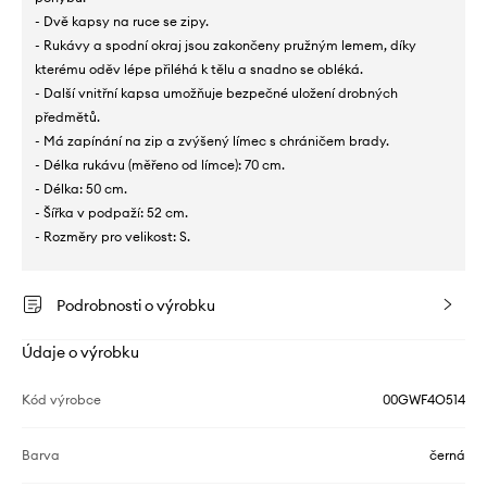
- Dvě kapsy na ruce se zipy.
- Rukávy a spodní okraj jsou zakončeny pružným lemem, díky
kterému oděv lépe přiléhá k tělu a snadno se obléká.
- Další vnitřní kapsa umožňuje bezpečné uložení drobných
předmětů.
- Má zapínání na zip a zvýšený límec s chráničem brady.
- Délka rukávu (měřeno od límce): 70 cm.
- Délka: 50 cm.
- Šířka v podpaží: 52 cm.
- Rozměry pro velikost: S.
Podrobnosti o výrobku
Údaje o výrobku
Kód výrobce
00GWF4O514
Barva
černá