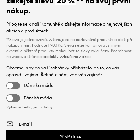
získejte slevu
20 %
** na svůj první
nákup.
Připojte se k naší komunitě a získejte informace o nejnovějších
akcích a produktech.
**Sleva je jednorázová, vztahuje se na nezlevněné produkty a platí při
nákupu v min. hodnotě 1 900 Kč. Slevu nelze kombinovat s jinými
akcemi a některé produkty mohou být ze slevy vyloučeny. Podrobnosti
na webové stránce:
produkty vyloučené z akce
Chceme, aby do vaší schránky přicházelo jen to, co vás
opravdu zajímá. Řekněte nám, zda vás zajímá:
Dámská móda
Pánská móda
Výběr nabídky je volitelný.
Přihlásit se