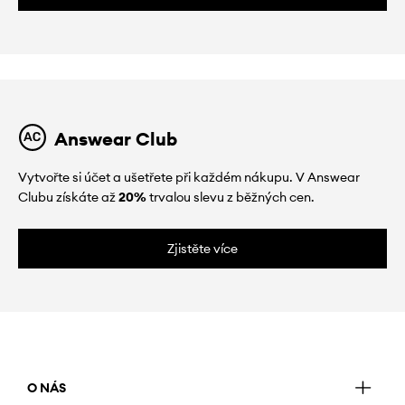
Answear Club
Vytvořte si účet a ušetřete při každém nákupu. V Answear
Clubu získáte až
20%
trvalou slevu z běžných cen.
Zjistěte více
O NÁS