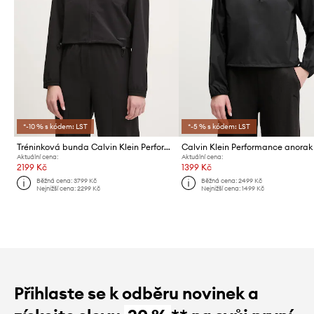
*-10 % s kódem: LST
*-5 % s kódem: LST
Tréninková bunda Calvin Klein Performance
Aktuální cena:
Aktuální cena:
2199 Kč
1399 Kč
Běžná cena:
3799 Kč
Běžná cena:
2499 Kč
Nejnižší cena:
2299 Kč
Nejnižší cena:
1499 Kč
Přihlaste se k odběru novinek a