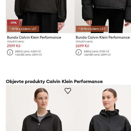
-10%
*-10 % s kódem: LST
*-10 % s kódem: LST
Bunda Calvin Klein Performance
Bunda Calvin Klein Performance
Aktuální cena:
Aktuální cena:
2599 Kč
2699 Kč
Běžná cena:
4289 Kč
Běžná cena:
5789 Kč
Nejnižší cena:
2899 Kč
Nejnižší cena:
2899 Kč
Objevte produkty Calvin Klein Performance