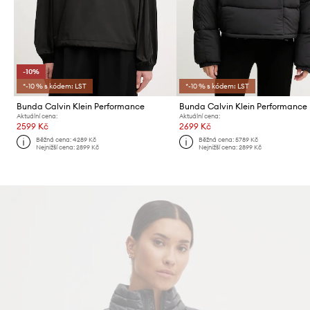
-10%
*-10 % s kódem: LST
*-10 % s kódem: LST
Bunda Calvin Klein Performance
Bunda Calvin Klein Performance
Aktuální cena:
Aktuální cena:
2599 Kč
2699 Kč
Běžná cena:
4289 Kč
Běžná cena:
5789 Kč
Nejnižší cena:
2899 Kč
Nejnižší cena:
2899 Kč