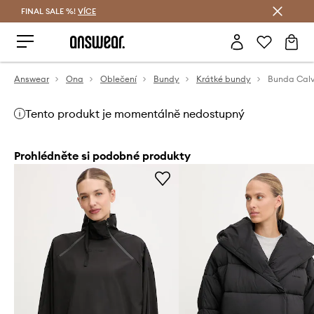
FINAL SALE %!
VÍCE
Ušetřete s Answear Club
Answear
Ona
Oblečení
Bundy
Krátké bundy
Bunda Calv
Tento produkt je momentálně nedostupný
Prohlédněte si podobné produkty