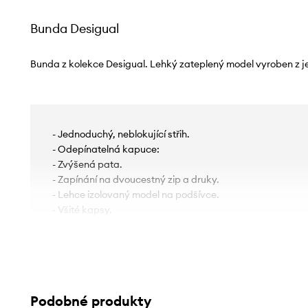
Bunda Desigual
Bunda z kolekce Desigual. Lehký zateplený model vyroben z 
- Jednoduchý, neblokující střih.
- Odepínatelná kapuce:
- Zvýšená pata.
- Zapínání na dvoucestný zip a druky.
- Lehce izolovaný model na podšívce.
- Všité kapsy.
Podobné produkty