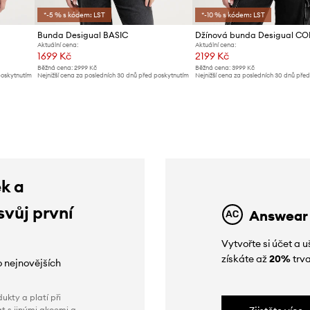
*-5 % s kódem: LST
*-10 % s kódem: LST
Bunda Desigual BASIC
Džínová bunda Desigual C
Aktuální cena:
Aktuální cena:
1699 Kč
2199 Kč
Běžná cena:
2999 Kč
Běžná cena:
3999 Kč
poskytnutím
Nejnižší cena za posledních 30 dnů před poskytnutím
Nejnižší cena za posledních 30 dnů pře
slevy:
1799 Kč
slevy:
2299 Kč
ek a
svůj první
Answear
Vytvořte si účet a
získáte až
20%
trva
o nejnovějších
ukty a platí při
t s jinými akcemi a