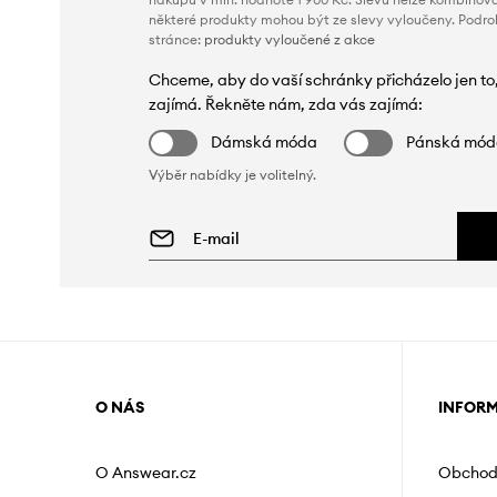
některé produkty mohou být ze slevy vyloučeny. Podr
stránce:
produkty vyloučené z akce
Chceme, aby do vaší schránky přicházelo jen to
zajímá. Řekněte nám, zda vás zajímá:
Dámská móda
Pánská mó
Výběr nabídky je volitelný.
O NÁS
INFOR
O Answear.cz
Obchod