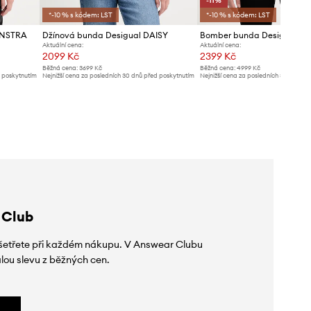
-11%
*-10 % s kódem: LST
*-10 % s kódem: LST
ONSTRA
Džínová bunda Desigual DAISY
Bomber bunda Desigual R
Aktuální cena:
Aktuální cena:
2099 Kč
2399 Kč
Běžná cena:
3699 Kč
Běžná cena:
4999 Kč
d poskytnutím
Nejnižší cena za posledních 30 dnů před poskytnutím
Nejnižší cena za posledních 30 dnů př
slevy:
2299 Kč
slevy:
2699 Kč
 Club
 ušetřete při každém nákupu. V Answear Clubu
lou slevu z běžných cen.