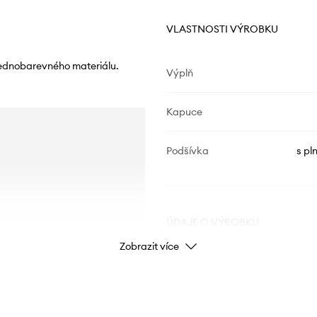
VLASTNOSTI VÝROBKU
jednobarevného materiálu.
Výplň
Kapuce
Podšívka
s pl
ÚDAJE O VÝROBKU
Zobrazit více
Kód výrobce
Barva výrobce