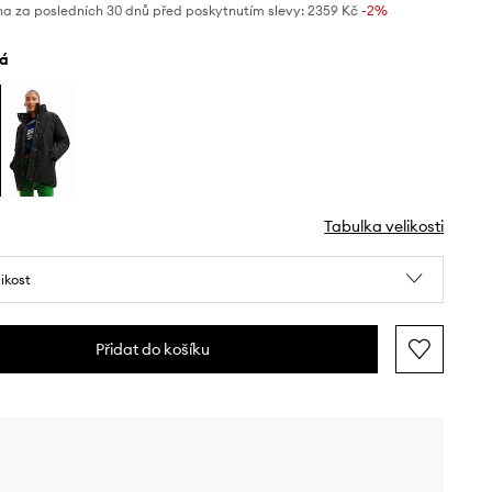
na za posledních 30 dnů před poskytnutím slevy:
2359 Kč
 -2%
lá
Tabulka velikosti
likost
Přidat do košíku