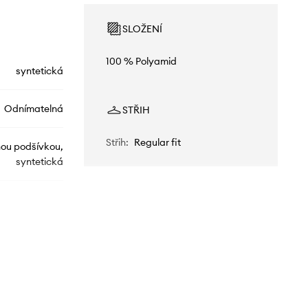
SLOŽENÍ
100 % Polyamid
syntetická
Odnímatelná
STŘIH
Střih
:
Regular fit
nou podšívkou,
syntetická
23WWEW17
1000