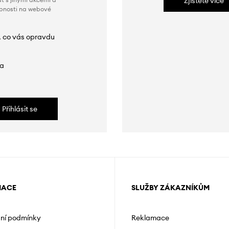
Zjistěte více
obnosti na webové
, co vás opravdu
da
Přihlásit se
MACE
SLUŽBY ZÁKAZNÍKŮM
ní podmínky
Reklamace