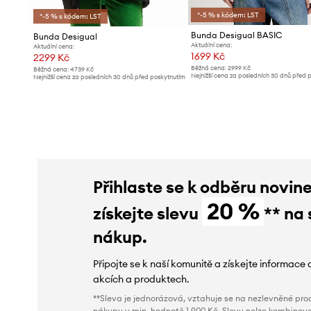
*-5 % s kódem: LST
*-5 % s kódem: LST
Bunda Desigual BASIC
Bunda Desigual
Aktuální cena:
Aktuální cena:
1699 Kč
2299 Kč
Běžná cena:
2999 Kč
Běžná cena:
4739 Kč
Nejnižší cena za posledních 30 dnů před 
Nejnižší cena za posledních 30 dnů před poskytnutím
slevy:
1799 Kč
slevy:
2359 Kč
Přihlaste se k odběru novin
20 %
získejte slevu
** na 
nákup.
Připojte se k naší komunitě a získejte informace 
akcích a produktech.
**Sleva je jednorázová, vztahuje se na nezlevněné prod
nákupu v min. hodnotě 1 900 Kč. Slevu nelze kombinova