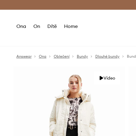
Premium Fashion Benefits
Doručení a vr
Ona
On
Dítě
Home
Answear
Ona
Oblečení
Bundy
Dlouhé bundy
Bund
Video