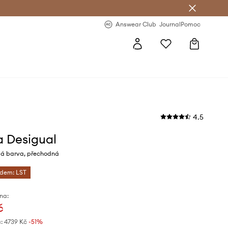
Answear Club
- 20 % na první objednávku
Answear Club
Journal
Pomoc
4.5
 Desigual
lá barva, přechodná
ódem: LST
na:
č
:
4739 Kč
-51%