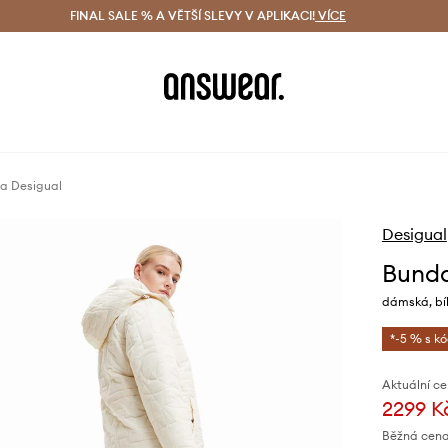
ácení zdarma (od 1800 Kč)
FINAL SALE % A VĚTŠÍ SLEVY V APLIKACI!
Doručení i do 24 h
VÍCE
Ušetřete s 
a Desigual
Desigual
Bunda
dámská, bí
*-5 % s k
Aktuální ce
2299 K
Běžná cena