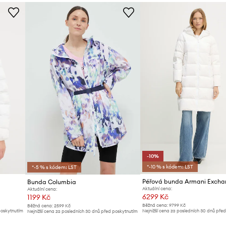
Barva
Značka
ID produktu
-10%
*-10 % s kódem: LST
*-5 % s kódem: LST
Péřová bunda Armani Excha
Bunda Columbia
Aktuální cena:
Aktuální cena:
6299 Kč
1199 Kč
Běžná cena:
9799 Kč
Běžná cena:
2599 Kč
poskytnutím
Nejnižší cena za posledních 30 dnů pře
Nejnižší cena za posledních 30 dnů před poskytnutím
slevy:
6999 Kč
slevy:
1289 Kč