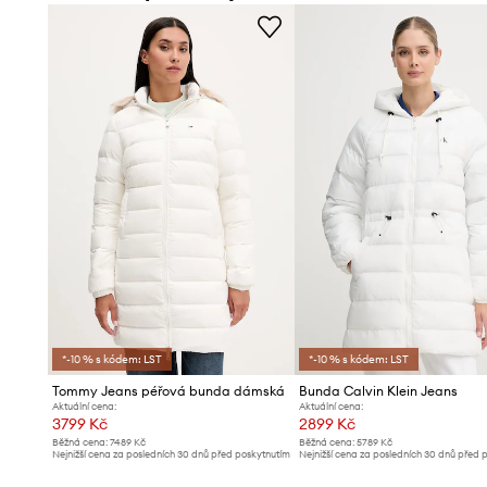
*-10 % s kódem: LST
*-10 % s kódem: LST
Tommy Jeans péřová bunda dámská
Bunda Calvin Klein Jeans
Aktuální cena:
Aktuální cena:
3799 Kč
2899 Kč
Běžná cena:
7489 Kč
Běžná cena:
5789 Kč
Nejnižší cena za posledních 30 dnů před poskytnutím
Nejnižší cena za posledních 30 dnů před 
slevy:
4199 Kč
slevy:
3099 Kč