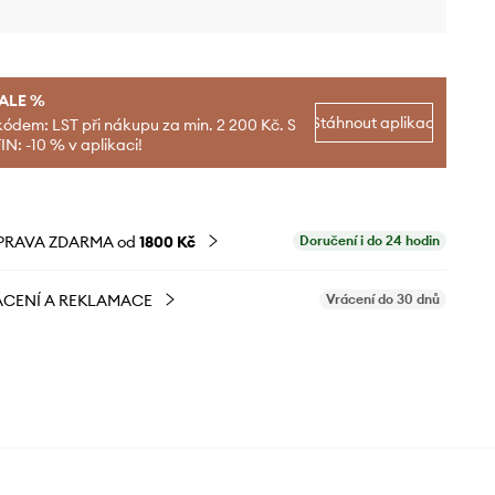
SALE %
Stáhnout aplikaci
kódem: LST při nákupu za min. 2 200 Kč. S
N: -10 % v aplikaci!
PRAVA ZDARMA od
1800 Kč
Doručení i do 24 hodin
CENÍ A REKLAMACE
Vrácení do 30 dnů