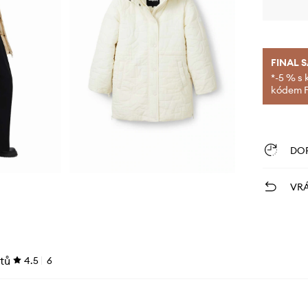
FINAL 
*-5 % s 
kódem FI
DO
VRÁ
tů
4.5
6